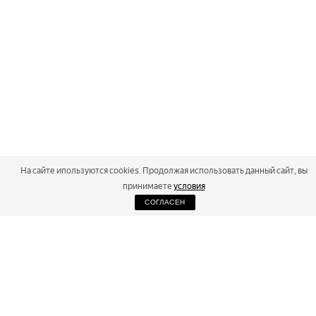
На сайте ипользуются cookies. Продолжая использовать данный сайт, вы
принимаете
условия
СОГЛАСЕН
2026
Russialoppet ®
Серия лыжных марафонов