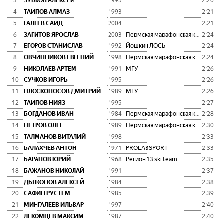
3
ЗУБКОВ АЛЕКСЕЙ
1995
2:20:1
4
ТАИПОВ АЛМАЗ
1993
2:21:2
5
ГАЛЕЕВ САИД
2004
2:21:2
6
ЗАГИТОВ ЯРОСЛАВ
2003
Пермская марафонская команда
2:24:4
7
ЕГОРОВ СТАНИСЛАВ
1992
Йошкин ЛОСЬ
2:24:4
8
ОВЧИННИКОВ ЕВГЕНИЙ
1998
Пермская марафонская команда
2:24:4
9
НИКОЛАЕВ АРТЕМ
1991
МГУ
2:26:0
10
СУЧКОВ ИГОРЬ
1995
2:26:5
11
ПЛОСКОНОСОВ ДМИТРИЙ
1989
МГУ
2:26:5
12
ТАИПОВ НИЯЗ
1995
2:27:5
13
БОГДАНОВ ИВАН
1984
Пермская марафонская команда
2:28:0
14
ПЕТРОВ ОЛЕГ
1989
Пермская марафонская команда
2:30:2
15
ТАЛМАНОВ ВИТАЛИЙ
1998
2:33:2
16
БАЛАХЧЕВ АНТОН
1971
PROLABSPORT
2:33:4
17
БАРАНОВ ЮРИЙ
1968
Регион 13 ski team
2:35:1
18
БАЖАНОВ НИКОЛАЙ
1991
2:37:3
19
ДЬЯКОНОВ АЛЕКСЕЙ
1984
2:38:1
20
САФИН РУСТЕМ
1985
2:39:1
21
МИНГАЛЕЕВ ИЛЬВАР
1997
2:40:0
22
ЛЕКОМЦЕВ МАКСИМ
1987
2:40:1