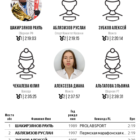
ШАКИРЗЯНОВ РАУЛЬ
АБЛЯЗИЗОВ РУСЛАН
ЗУБКОВ АЛЕКСЕЙ
Сборная РФ
СпортКомитетКазани
Можга
1 | 2:19:03
2 | 2:19:15
3 | 2:20:14
ЧЕКАЛЕВА ЮЛИЯ
АЛЕКСЕЕВА ДИАНА
АЛЬТАПОВА ЭЛЬВИНА
Вологда
Можга
Сборная РТ
1 | 2:35:25
2 | 2:37:57
3 | 2:39:31
Год
Место
рожде
абс
Фамилия Имя
ния
Команда RL
Время
1
ШАКИРЗЯНОВ РАУЛЬ
1989
PROLABSPORT
2:19:0
2
АБЛЯЗИЗОВ РУСЛАН
1997
Пермская марафонская команда
2:19:1