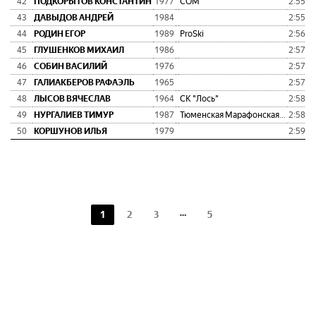
42
ПОДКОРЫТОВ КОНСТАНТИН
1977
СОМ
2:55:3
43
ДАВЫДОВ АНДРЕЙ
1984
2:55:3
44
РОДИН ЕГОР
1989
ProSki
2:56:4
45
ГЛУШЕНКОВ МИХАИЛ
1986
2:57:1
46
СОБИН ВАСИЛИЙ
1976
2:57:1
47
ГАЛИАКБЕРОВ РАФАЭЛЬ
1965
2:57:4
48
ЛЫСОВ ВЯЧЕСЛАВ
1964
СК "Лось"
2:58:1
49
НУРГАЛИЕВ ТИМУР
1987
Тюменская Марафонская Команда 72 RUS "ТМК 72 RUS"
2:58:3
50
КОРШУНОВ ИЛЬЯ
1979
2:59:2
1
2
3
5