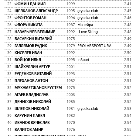
23
ФОМИН ДАНИИЛ
1999
2:41:0
24
ЩЕЛКАНОВ АЛЕКСАНДР
1995
gryadka.club
2:45:3
25
ФРОНТОВ РОМАН
1996
gryadka.club
2:46:2
26
ФЛОРА НИКИТА
1987
Манейра
2:48:2
27
НАЗАРЫЧЕВ ВЕЛИМИР
1992
I Love Skiing
2:48:2
28
БАСАРКИН ВИТАЛИЙ
1975
2:49:0
29
ГАЛЛЯМОВ РАДИК
1979
PROLABSPORT URAL
2:49:3
30
КИСЕЛЕВ ИВАН
1992
2:50:4
31
БОЙЦОВ ИЛЬЯ
1995
InSport
2:51:2
32
ШАЙХУЛЛИН АРТУР
2001
2:51:3
33
РУДЕНКОВ ВИТАЛИЙ
1993
2:51:4
34
ПЛЕХАНОВ АНТОН
1982
2:51:5
35
МУХАМЕТЖАНОВ РУСТЕМ
1975
2:52:2
36
АГАЕВ ВЛАДИСЛАВ
2003
2:52:5
37
ДЕНИСОВ НИКОЛАЙ
1985
2:52:5
38
ШЛЕПОВ НИКОЛАЙ
1981
gryadka.club
2:53:2
39
КАРУНИН ПАВЕЛ
1982
2:54:4
40
ИВАНОВ ВЯЧЕСЛАВ
1970
2:54:4
41
ВАЛИТОВ АМИР
1976
2:55:0