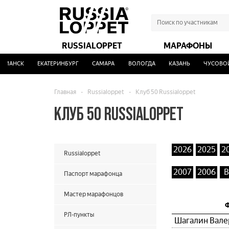
RUSSIALOPPET
МАРАФОНЫ
МАНСК
ЕКАТЕРИНБУРГ
САМАРА
ВОЛОГДА
КАЗАНЬ
ЧУСОВОЙ
Главная
-
Russialoppet
-
Клуб 50 Russialoppet
КЛУБ 50 RUSSIALOPPET
2026
2025
2
Russialoppet
2007
2006
В
Паспорт марафонца
Мастер марафонцов
РЛ-пункты
Шагалин Вал