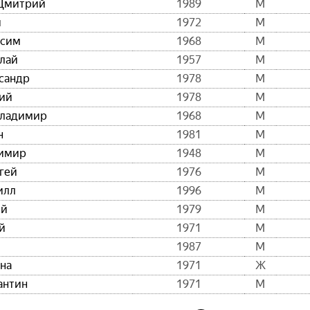
 Дмитрий
1989
М
й
1972
М
ксим
1968
М
лай
1957
М
сандр
1978
М
рий
1978
М
Владимир
1968
М
н
1981
М
димир
1948
М
гей
1976
М
илл
1996
М
ей
1979
М
й
1971
М
1987
М
на
1971
Ж
антин
1971
М