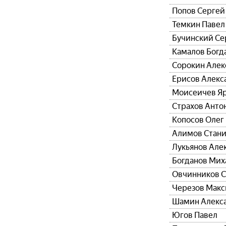
Попов Сергей
Темкин Павел
Бучинский Се
Камалов Богд
Сорокин Алек
Ерисов Алекс
Моисеичев Я
Страхов Анто
Копосов Олег
Алимов Стани
Лукьянов Але
Богданов Мих
Овчинников 
Черезов Мак
Шамин Алекс
Югов Павел