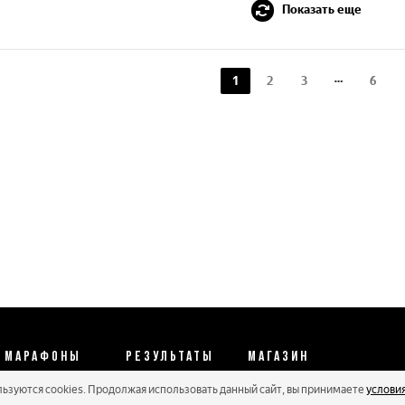
Показать еще
1
2
3
6
МАРАФОНЫ
РЕЗУЛЬТАТЫ
МАГАЗИН
льзуются cookies. Продолжая использовать данный сайт, вы принимаете
услови
Календарь 2026
Протоколы 2025
Реквизиты