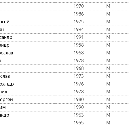
1970
М
1986
М
ргей
1975
М
ан
1994
М
сандр
1991
М
андр
1958
М
рослав
1968
М
н
1978
М
1968
М
слав
1973
М
ксандр
1976
М
аил
1978
М
Сергей
1980
М
сим
1990
М
андр
1963
М
1955
М