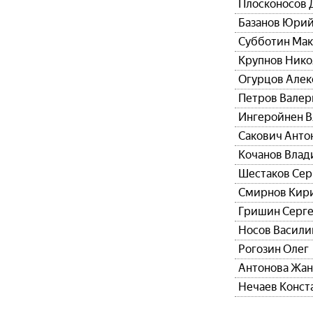
Плосконосов
Базанов Юри
Субботин Ма
Крупнов Нико
Огурцов Алек
Петров Вале
Ингеройнен 
Сакович Анто
Кочанов Вла
Шестаков Сер
Смирнов Кир
Гришин Серг
Носов Васили
Рогозин Олег
Антонова Жан
Нечаев Конст