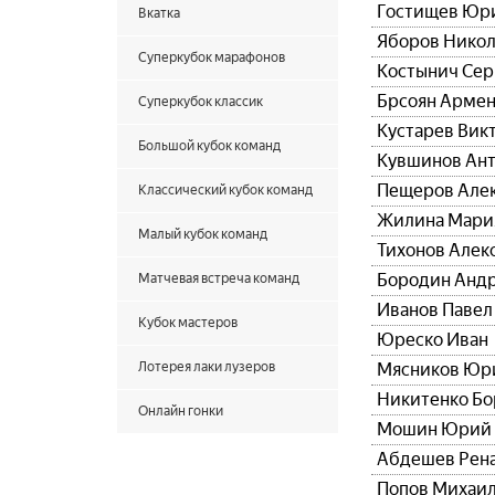
Гостищев Юр
Вкатка
Яборов Нико
Суперкубок марафонов
Костынич Сер
Брсоян Арме
Суперкубок классик
Кустарев Вик
Большой кубок команд
Кувшинов Ан
Пещеров Але
Классический кубок команд
Жилина Мари
Малый кубок команд
Тихонов Алек
Бородин Анд
Матчевая встреча команд
Иванов Павел
Кубок мастеров
Юреско Иван
Лотерея лаки лузеров
Мясников Юр
Никитенко Бо
Онлайн гонки
Мошин Юрий
Абдешев Рен
Попов Михаи