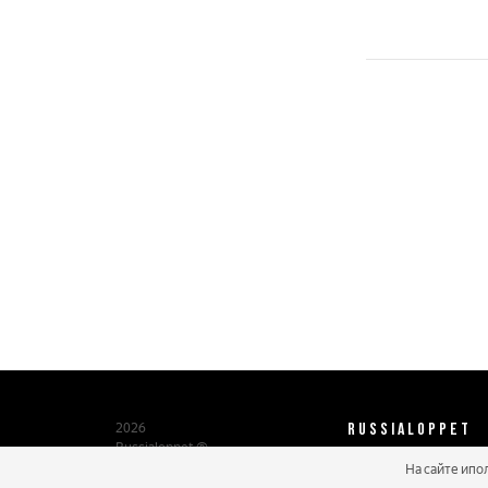
RUSSIALOPPET
2026
Russialoppet ®
Серия лыжных марафонов
На сайте ипо
О нас