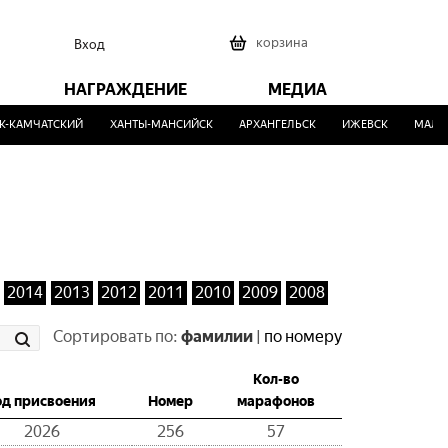
0
корзина
Вход
НАГРАЖДЕНИЕ
МЕДИА
КАМЧАТСКИЙ
ХАНТЫ-МАНСИЙСК
АРХАНГЕЛЬСК
ИЖЕВСК
МАЛИН
2014
2013
2012
2011
2010
2009
2008
Сортировать по:
фамилии
|
по номеру
Кол-во
од присвоения
Номер
марафонов
2026
256
57