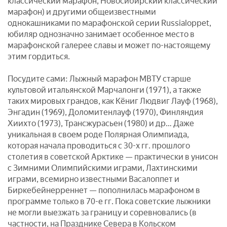
классический марафон, Новосибирский классический
марафон) и другими общеизвестными
однокашниками по марафонской серии Russialoppet,
юбиляр однозначно занимает особенное место в
марафонской галерее славы и может по-настоящему
этим гордиться.
Посудите сами: Лыжный марафон МВТУ старше
культовой итальянской Марчалонги (1971), а также
таких мировых грандов, как Кёниг Людвиг Лауф (1968),
Энгадин (1969), Доломитенлауф (1970), Финляндия
Хиихто (1973), Трансжурасьен (1980) и др… Даже
уникальная в своем роде Полярная Олимпиада,
которая начала проводиться с 30-х гг. прошлого
столетия в советской Арктике — практически в унисон
с Зимними Олимпийскими играми, Лахтинскими
играми, всемирно известными Васалоппет и
Биркебейнерреннет — пополнилась марафоном в
программе только в 70-е гг. Пока советские лыжники
не могли выезжать за границу и соревновались (в
частности, на Празднике Севера в Кольском