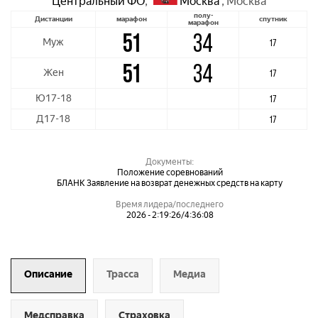
Центральный ФО
,
Москва
,
Москва
полу-
Дистанции
марафон
спутник
марафон
51
34
Муж
17
51
34
Жен
17
Ю17-18
17
Д17-18
17
Документы:
Положение соревнований
БЛАНК Заявление на возврат денежных средств на карту
Время лидера/последнего
2026 - 2:19:26/4:36:08
Описание
Трасса
Медиа
Медсправка
Страховка