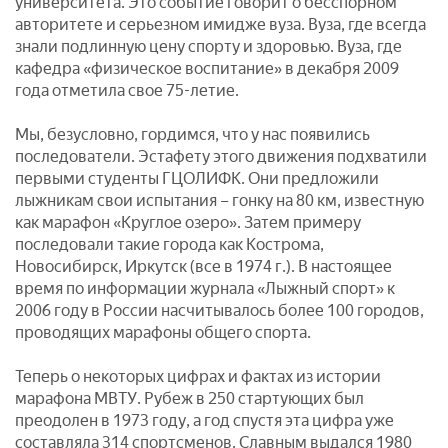
университета. Это событие говорит о бесспорном
авторитете и серьезном имидже вуза. Вуза, где всегда
знали подлинную цену спорту и здоровью. Вуза, где
кафедра «физическое воспитание» в декабря 2009
года отметила свое 75-летие.
Мы, безусловно, гордимся, что у нас появились
последователи. Эстафету этого движения подхватили
первыми студенты ГЦОЛИФК. Они предложили
лыжникам свои испытания – гонку на 80 км, известную
как марафон «Круглое озеро». Затем примеру
последовали такие города как Кострома,
Новосибирск, Иркутск (все в 1974 г.). В настоящее
время по информации журнала «Лыжный спорт» к
2006 году в России насчитывалось более 100 городов,
проводящих марафоны общего спорта.
Теперь о некоторых цифрах и фактах из истории
марафона МВТУ. Рубеж в 250 стартующих был
преодолен в 1973 году, а год спустя эта цифра уже
составляла 314 спортсменов. Славным выдался 1980