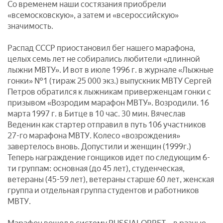
Со временем наши состязания приобрели
«всемосковскую», а затем и «всероссийскую»
значимость.
Распад СССР приостановил бег нашего марафона,
целых семь лет не собирались любители «длинной
лыжни МВТУ». И вот в июле 1996 г. в журнале «Лыжные
гонки» №1 (тираж 25 000 экз.) выпускник МВТУ Сергей
Петров обратился к лыжникам приверженцам гонки с
призывом «Возродим марафон МВТУ». Возродили. 16
марта 1997 г. в Битце в 10 час. 30 мин. Вячеслав
Веденин как стартер отправил в путь 106 участников
27-го марафона МВТУ. Колесо «возрождения»
завертелось вновь. Допустили и женщин (1999г.)
Теперь награждение гонщиков идет по следующим 6-
ти группам: основная (до 45 лет), студенческая,
ветераны (45-59 лет), ветераны старше 60 лет, женская
группа и отдельная группа студентов и работников
МВТУ.