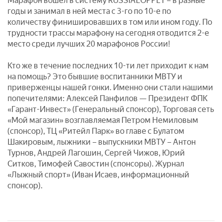
Марафон вошел в систему RUSSIALOPPET – в разные
годы и занимал в ней места с 3-го по 10-е по
количеству финишировавших в том или ином году. По
трудности трассы марафону на сегодня отводится 2-е
место среди лучших 20 марафонов России!
Кто же в течение последних 10-ти лет приходит к нам
на помощь? Это бывшие воспитанники МВТУ и
приверженцы нашей гонки. Именно они стали нашими
попечителями: Алексей Панфилов — Президент ФПК
«Гарант-Инвест» (Генеральный спонсор), Торговая сеть
«Мой магазин» возглавляемая Петром Немиловым
(спонсор), ТЦ «Ритейл Парк» во главе с Булатом
Шакировым, лыжники – выпускники МВТУ – Антон
Турнов, Андрей Лагошин, Сергей Чижов, Юрий
Ситков, Тимофей Савостин (спонсоры). Журнал
«Лыжный спорт» (Иван Исаев, информационный
спонсор).