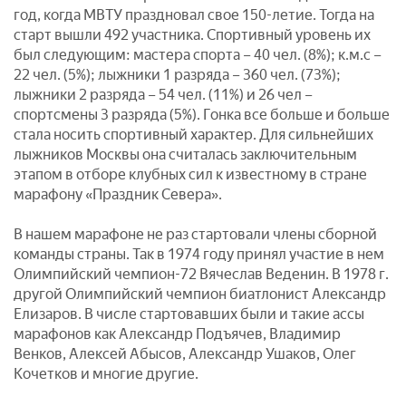
год, когда МВТУ праздновал свое 150-летие. Тогда на
старт вышли 492 участника. Спортивный уровень их
был следующим: мастера спорта – 40 чел. (8%); к.м.с –
22 чел. (5%); лыжники 1 разряда – 360 чел. (73%);
лыжники 2 разряда – 54 чел. (11%) и 26 чел –
спортсмены 3 разряда (5%). Гонка все больше и больше
стала носить спортивный характер. Для сильнейших
лыжников Москвы она считалась заключительным
этапом в отборе клубных сил к известному в стране
марафону «Праздник Севера».
В нашем марафоне не раз стартовали члены сборной
команды страны. Так в 1974 году принял участие в нем
Олимпийский чемпион-72 Вячеслав Веденин. В 1978 г.
другой Олимпийский чемпион биатлонист Александр
Елизаров. В числе стартовавших были и такие ассы
марафонов как Александр Подъячев, Владимир
Венков, Алексей Абысов, Александр Ушаков, Олег
Кочетков и многие другие.