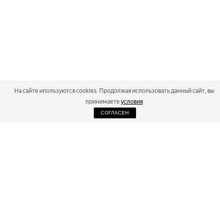
На сайте ипользуются cookies. Продолжая использовать данный сайт, вы
принимаете
условия
СОГЛАСЕН
2026
Russialoppet ®
Серия лыжных марафонов
RUSSIALOPPET
МАРАФОНЫ
РЕЗУЛЬТАТЫ