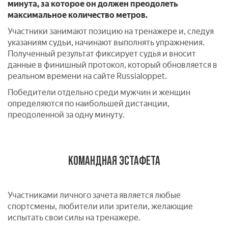
минута
, за которое он должен преодолеть
максимальное количество метров.
У
частник
и
занима
ю
т позицию на тренажере и, следуя
указаниям судьи, начина
ю
т выполнять упражнения.
Полученный результат фиксирует судья и вносит
данные в финишный протокол, который обновляется в
реальном времени на сайте Russialoppet.
Победители отдельно среди мужчин и женщин
определяются по наибольшей дистанции,
преодоленной за
одну
минуту.
КОМАНДНАЯ ЭСТАФЕТА
Участниками личного зачета является любые
спортсмены, любители или зрители, желающие
испытать свои силы на тренажере.