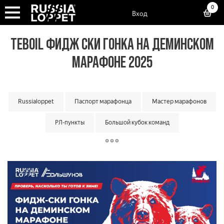
0
Вход
TEBOIL ФИДЖ СКИ ГОНКА НА ДЕМИНСКОМ
МАРАФОНЕ 2025
Russialoppet
Паспорт марафонца
Мастер марафонов
РЛ-пункты
Большой кубок команд
Классический кубок команд
Матчевая встреча команд
Малый кубок команд
Кубок мастеров
Суперкубок марафонов
Суперкубок классик
Лотерея лаки лузеров
Онлайн гонки
Вкатка