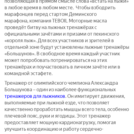
позволяющая в прямом смысле слова «встать на лыжи»
в любое время в любом месте. Чтобы взбодрить
марафонцев перед стартом Деминского
марафона, компания TEBOIL Моторные масла
проведёт битву на лыжных тренажёрах с
официальными зачётами и призами от пекинского
«короля лыж». Для всех участников и зрителей в
отдельной зоне будут установлены лыжные тренажёры
«Большунов». В свободное время каждый участник
может попробовать потренироваться на этих
тренажёрах и поучаствовать в личном зачёте или в
командной эстафете.
Тренажер от олимпийского чемпиона Александра
Большунова – один из наиболее функциональных
тренажеров для лыжников
. Он имитирует движения,
выполняемые при лыжной езде, что позволяет
качественно проработать мышцы всего тела, особенно
плечевой пояс, руки и ягодицы. Этот тренажер
предоставляет мощную кардионагрузку, помогая
улучшить координацию и работу сердечно-