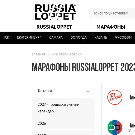
RUSSIALOPPET
МАРАФОНЫ
К
ЕКАТЕРИНБУРГ
САМАРА
ВОЛОГДА
КАЗАНЬ
ЧУСОВОЙ
У
Главная
-
Все сезоны серии
МАРАФОНЫ RUSSIALOPPET 202
Каталог
Ни
2027 - предварительный
календарь
2026
Ни
Уча