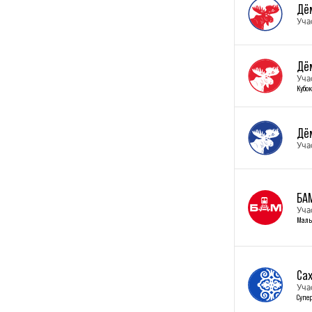
Дё
Уча
Дё
Уча
Кубок
Дё
Уча
БА
Уча
Малы
Са
Уча
Супе