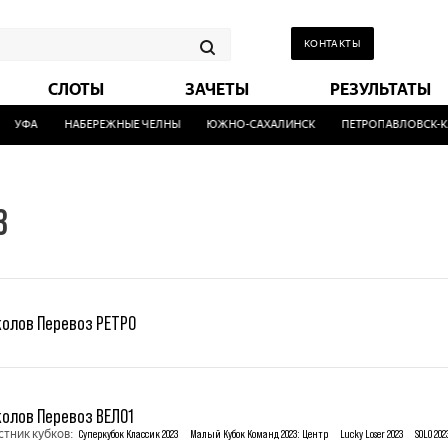
КОНТАКТЫ
СЛОТЫ
ЗАЧЕТЫ
РЕЗУЛЬТАТЫ
ФА
НАБЕРЕЖНЫЕ ЧЕЛНЫ
ЮЖНО-САХАЛИНСК
ПЕТРОПАВЛОВСК-КАМЧ
3
колов Перевоз РЕТРО
колов Перевоз ВЕЛО1
стник кубков:
Суперкубок Классик 2023
Малый Кубок Команд 2023: Центр
Lucky Loser 2023
SOLO 202