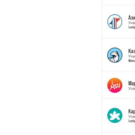
Аз
Уча
Lucky
Ка
Уча
Малы
Ма
Уча
Кар
Уча
Lucky