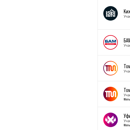
Ки
Уча
БА
Уча
То
Уча
То
Уча
Малы
Уф
Уча
Малы