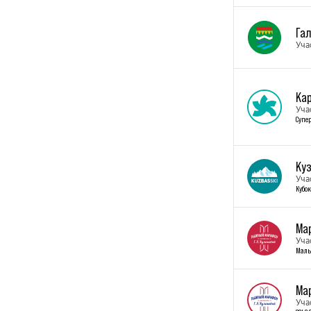
Га
Уча
Кар
Уча
Супе
Куз
Уча
Кубок
Ма
Уча
Малы
Ма
Уча