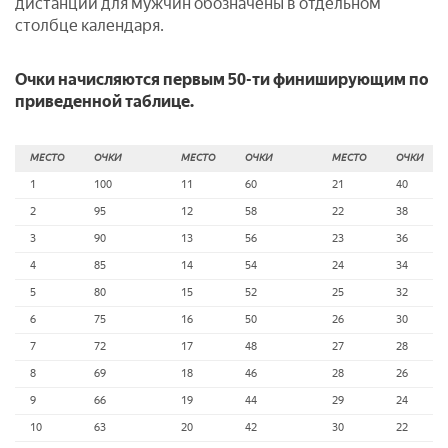
дистанций для мужчин обозначены в отдельном
столбце календаря.
Очки начисляются первым 50-ти финиширующим по
приведенной таблице.
МЕСТО
ОЧКИ
МЕСТО
ОЧКИ
МЕСТО
ОЧКИ
1
100
11
60
21
40
2
95
12
58
22
38
3
90
13
56
23
36
4
85
14
54
24
34
5
80
15
52
25
32
6
75
16
50
26
30
7
72
17
48
27
28
8
69
18
46
28
26
9
66
19
44
29
24
10
63
20
42
30
22