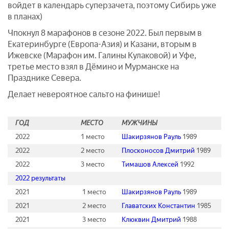
войдет в календарь суперзачета, поэтому Сибирь уже
в планах)
Чпокнул 8 марафонов в сезоне 2022. Был первым в
Екатеринбурге (Европа-Азия) и Казани, вторым в
Ижевске (Марафон им. Галины Кулаковой) и Уфе,
третье место взял в Дёмино и Мурманске на
Празднике Севера.
Делает невероятное сальто на финише!
ГОД
МЕСТО
МУЖЧИНЫ
2022
1 место
Шакирзянов Рауль
1989
2022
2 место
Плосконосов Дмитрий
1989
2022
3 место
Тимашов Алексей
1992
2022 результаты
2021
1 место
Шакирзянов Рауль
1989
2021
2 место
Главатских Константин
1985
2021
3 место
Клюквин Дмитрий
1988