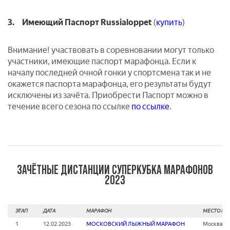
3. Имеющий Паспорт Russialoppet
(
купить
)
Внимание! участвовать в соревновании могут только
участники, имеющие паспорт марафонца. Если к
началу последней очной гонки у спортсмена так и не
окажется паспорта марафонца, его результаты будут
исключены из зачёта. Приобрести Паспорт можно в
течение всего сезона по ссылке
по ссылке
.
ЗАЧЁТНЫЕ ДИСТАНЦИИ СУПЕРКУБКА МАРАФОНОВ
2023
ЭТАП
ДАТА
МАРАФОН
МЕСТО ПР
1
12.02.2023
МОСКОВСКИЙ ЛЫЖНЫЙ МАРАФОН
Москва