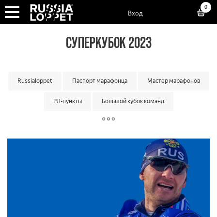
0
Вход
СУПЕРКУБОК 2023
Russialoppet
Паспорт марафонца
Мастер марафонов
РЛ-пункты
Большой кубок команд
Классический кубок команд
Матчевая встреча команд
Малый кубок команд
Кубок мастеров
Суперкубок марафонов
Суперкубок классик
Лотерея лаки лузеров
Онлайн гонки
Вкатка