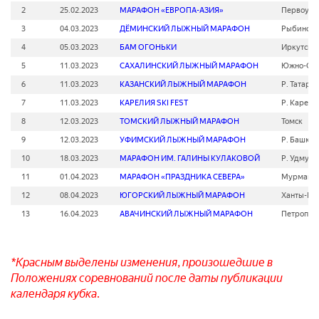
2
25.02.2023
МАРАФОН «ЕВРОПА-АЗИЯ»
Первоура
3
04.03.2023
ДЁМИНСКИЙ ЛЫЖНЫЙ МАРАФОН
Рыбинск
4
05.03.2023
БАМ ОГОНЬКИ
Иркутск, 
5
11.03.2023
САХАЛИНСКИЙ ЛЫЖНЫЙ МАРАФОН
Южно-Сах
6
11.03.2023
КАЗАНСКИЙ ЛЫЖНЫЙ МАРАФОН
Р. Татарст
7
11.03.2023
КАРЕЛИЯ SKI FEST
Р. Карели
8
12.03.2023
ТОМСКИЙ ЛЫЖНЫЙ МАРАФОН
Томск
9
12.03.2023
УФИМСКИЙ ЛЫЖНЫЙ МАРАФОН
Р. Башкор
10
18.03.2023
МАРАФОН ИМ. ГАЛИНЫ КУЛАКОВОЙ
Р. Удмурт
11
01.04.2023
МАРАФОН «ПРАЗДНИКА СЕВЕРА»
Мурманс
12
08.04.2023
ЮГОРСКИЙ ЛЫЖНЫЙ МАРАФОН
Ханты-Ма
13
16.04.2023
АВАЧИНСКИЙ ЛЫЖНЫЙ МАРАФОН
Петропав
*Красным выделены изменения, произошедшие в
Положениях соревнований после даты публикации
календаря кубка.