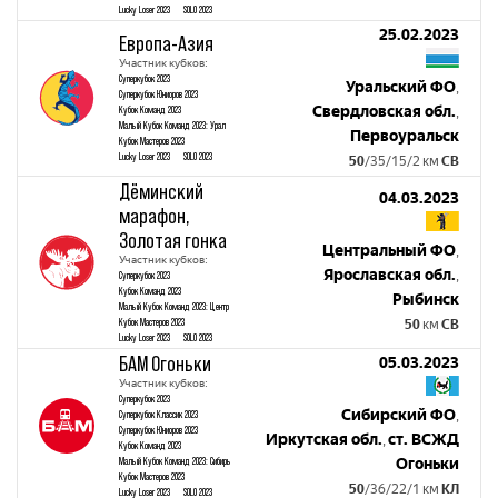
Lucky Loser 2023
SOLO 2023
25.02.2023
Европа-Азия
Участник кубков:
Суперкубок 2023
Уральский ФО
,
Суперкубок Юниоров 2023
Свердловская обл.
Кубок Команд 2023
,
Малый Кубок Команд 2023: Урал
Первоуральск
Кубок Мастеров 2023
Lucky Loser 2023
SOLO 2023
50
/35/15/2 км
СВ
Дёминский
04.03.2023
марафон,
Золотая гонка
Центральный ФО
,
Участник кубков:
Ярославская обл.
,
Суперкубок 2023
Кубок Команд 2023
Рыбинск
Малый Кубок Команд 2023: Центр
Кубок Мастеров 2023
50
км
СВ
Lucky Loser 2023
SOLO 2023
БАМ Огоньки
05.03.2023
Участник кубков:
Суперкубок 2023
Сибирский ФО
Суперкубок Классик 2023
,
Суперкубок Юниоров 2023
Иркутская обл.
ст. ВСЖД
,
Кубок Команд 2023
Малый Кубок Команд 2023: Сибирь
Огоньки
Кубок Мастеров 2023
50
/36/22/1 км
КЛ
Lucky Loser 2023
SOLO 2023