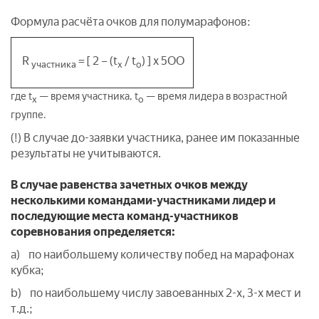
Формула расчёта очков для полумарафонов:
R
= [ 2 – (t
/ t
) ] x 5ОО
участника
х
о
где t
— время участника, t
— время лидера в возрастной
х
о
группе.
(!) В случае до-заявки участника, ранее им показанные
результаты не учитываются.
В случае равенства зачетных очков между
несколькими командами-участниками лидер и
последующие места команд-участников
соревнования определяется:
a) по наибольшему количеству побед на марафонах
кубка;
b) по наибольшему числу завоеванных 2-х, 3-х мест и
т.д.;