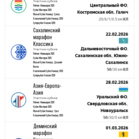
Участник кубков:
Центральный ФО
,
Рейтинг Финишеров 2026
Кубок Мастеров 2026
Костромская обл.
Галич
,
Малый Кубок Команд: Центр
Классический Кубок Команд 2026
20/6/1/0.5 км
КЛ
Суперкубок Классик 2026
Сахалинский
22.02.2026
марафон
Классика
Дальневосточный ФО
,
Участник кубков:
Рейтинг Финишеров 2026
Сахалинская обл.
Южно-
,
Кубок Мастеров 2026
Сахалинск
Малый Кубок Команд: Дальний-
Восток
50
/30 км
КЛ
Классический Кубок Команд 2026
Суперкубок Классик 2026
28.02.2026
Азия-Европа-
Азия
Уральский ФО
,
Участник кубков:
Рейтинг Финишеров 2026
Свердловская обл.
,
Кубок Мастеров 2026
Новоуральск
Малый Кубок Команд: Урал
Классический Кубок Команд 2026
50
/30/5 км
КЛ
Деминский
01.03.2026
марафон