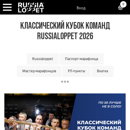
0
Вход
КЛАССИЧЕСКИЙ КУБОК КОМАНД
RUSSIALOPPET 2026
Russialoppet
Паспорт марафонца
Мастер марафонцов
РЛ-пункты
Вкатка
Суперкубок марафонов
Суперкубок классик
Большой кубок команд
Классический кубок команд
Малый кубок команд
Матчевая встреча команд
Кубок мастеров
Лотерея лаки лузеров
Онлайн гонки