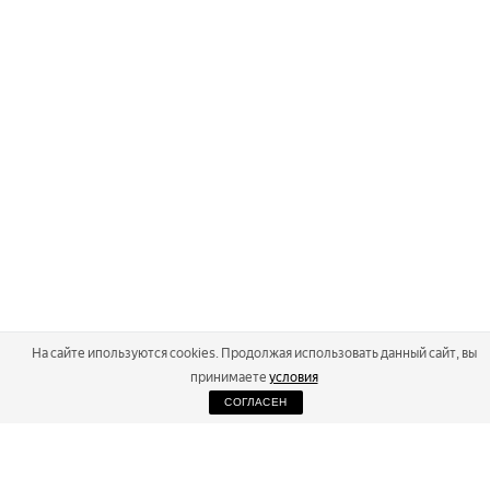
На сайте ипользуются cookies. Продолжая использовать данный сайт, вы
принимаете
условия
СОГЛАСЕН
2026
Russialoppet ®
Серия лыжных марафонов