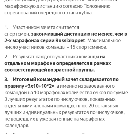
марафонскую дистанцию согласно Положению
соревнований очередного этапа кубка.
1. Участником зачета считается
спортсмен,
закончивший дистанцию
не менее, чем в
2-х марафонах серии Russialoppet
. Максимальное
число участников команды – 15 спортсменов.
2. Результат каждого участника команды
на
отдельном марафоне
определяется в рамках
соответствующей возрастной группы.
3.
Итоговый командный зачет складывается по
правилу «3х10+10*2»
, а именно из завоеванного
командой на 10 марафонах количества очков по сумме
3 лучших результатов по числу очков, показанных
отдельными членами команды, плюс 20 остальных
лучших индивидуальных результатов по числу очков,
не вошедших в уже зачтенные на марафонах
календаря.