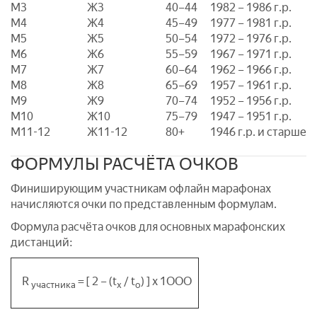
M3
Ж3
40–44
1982 – 1986 г.р.
M4
Ж4
45–49
1977 – 1981 г.р.
M5
Ж5
50–54
1972 – 1976 г.р.
M6
Ж6
55–59
1967 – 1971 г.р.
M7
Ж7
60–64
1962 – 1966 г.р.
M8
Ж8
65–69
1957 – 1961 г.р.
M9
Ж9
70–74
1952 – 1956 г.р.
M10
Ж10
75–79
1947 – 1951 г.р.
М11-12
Ж11-12
80+
1946 г.р. и старше
ФОРМУЛЫ РАСЧЁТА ОЧКОВ
Финиширующим участникам офлайн марафонах
начисляются очки по представленным формулам.
Формула расчёта очков для основных марафонских
дистанций:
R
= [ 2 – (t
/ t
) ] x 1ООО
участника
х
о