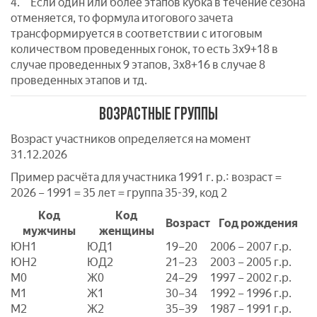
4. Если один или более этапов кубка в течение сезона
отменяется, то формула итогового зачета
трансформируется в соответствии с итоговым
количеством проведенных гонок, то есть 3х9+18 в
случае проведенных 9 этапов, 3х8+16 в случае 8
проведенных этапов и тд.
ВОЗРАСТНЫЕ ГРУППЫ
Возраст участников определяется на момент
31.12.2026
Пример расчёта для участника 1991 г. р.: возраст =
2026 – 1991 = 35 лет = группа 35-39, код 2
Код
Код
Возраст
Год рождения
мужчины
женщины
ЮН1
ЮД1
19–20
2006 – 2007 г.р.
ЮН2
ЮД2
21–23
2003 – 2005 г.р.
M0
Ж0
24–29
1997 – 2002 г.р.
M1
Ж1
30–34
1992 – 1996 г.р.
M2
Ж2
35–39
1987 – 1991 г.р.