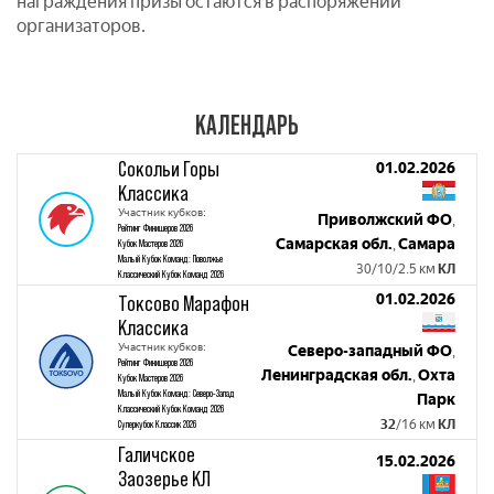
награждения призы остаются в распоряжении
организаторов.
КАЛЕНДАРЬ
Сокольи Горы
01.02.2026
Классика
Участник кубков:
Приволжский ФО
,
Рейтинг Финишеров 2026
Самарская обл.
Самара
Кубок Мастеров 2026
,
Малый Кубок Команд: Поволжье
30/10/2.5 км
КЛ
Классический Кубок Команд 2026
01.02.2026
Токсово Марафон
Классика
Участник кубков:
Северо-западный ФО
,
Рейтинг Финишеров 2026
Ленинградская обл.
Охта
,
Кубок Мастеров 2026
Малый Кубок Команд: Северо-Запад
Парк
Классический Кубок Команд 2026
32
/16 км
КЛ
Суперкубок Классик 2026
Галичское
15.02.2026
Заозерье КЛ