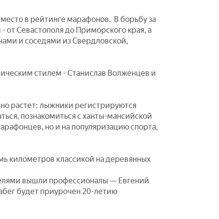
 место в рейтинге марафонов. В борьбу за
- от Севастополя до Приморского края, а
анами и соседями из Свердловской,
сическим стилем - Станислав Волженцев и
дно растет: лыжники регистрируются
ться, познакомиться с ханты-мансийской
рафонцев, но и на популяризацию спорта,
емь километров классикой на деревянных
телями вышли профессионалы — Евгений
забег будет приурочен 20-летию