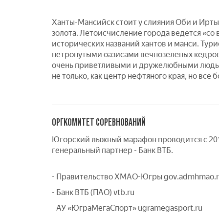
Ханты-Мансийск стоит у слияния Оби и Иртыш
золота. Летоисчисление города ведется «со 
исторических названий хантов и манси. Тур
нетронутыми оазисами вечнозеленых кедров 
очень приветливыми и дружелюбными людьми
не только, как центр нефтяного края, но все
ОРГКОМИТЕТ СОРЕВНОВАНИЙ
Югорский лыжный марафон проводится с 201
генеральный партнер - Банк ВТБ.
- Правительство ХМАО-Югры gov.admhmao.
- Банк ВТБ (ПАО) vtb.ru
- АУ «ЮграМегаСпорт» ugramegasport.ru