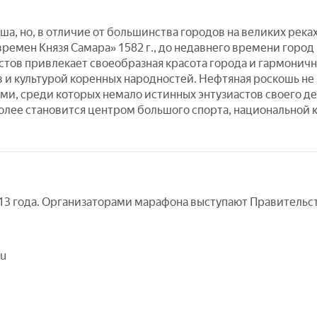
а, но, в отличие от большинства городов на великих река
времен Князя Самара» 1582 г., до недавнего времени город 
истов привлекает своеобразная красота города и гармоничн
и культурой коренных народностей. Нефтяная роскошь не
, среди которых немало истинных энтузиастов своего де
 более становится центром большого спорта, национальной к
3 года. Организаторами марафона выступают Правительс
ru