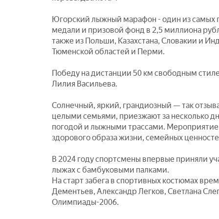
Югорский лыжный марафон - один из самых пр
медали и призовой фонд в 2,5 миллиона рубл
также из Польши, Казахстана, Словакии и И
Тюменской областей и Перми.
Победу на дистанции 50 км свободным стиле
Лилия Васильева.
Солнечный, яркий, грандиозный — так отзыв
целыми семьями, приезжают за несколько дн
погодой и лыжными трассами. Мероприятие 
здорового образа жизни, семейных ценност
В 2024 году спортсмены впервые приняли уч
лыжах с бамбуковыми палками.
На старт забега в спортивных костюмах вр
Дементьев, Александр Легков, Светлана Слеп
Олимпиады-2006.