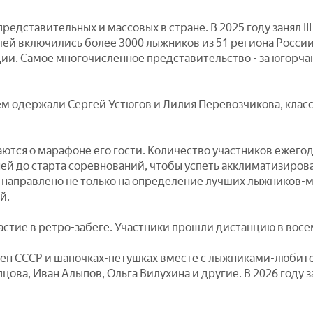
едставительных и массовых в стране. В 2025 году занял III
ей включились более 3000 лыжников из 51 региона России 
ндии. Самое многочисленное представительство - за югорч
м одержали Сергей Устюгов и Лилия Перевозчикова, клас
аются о марафоне его гости. Количество участников ежего
ей до старта соревнований, чтобы успеть акклиматизирова
направлено не только на определение лучших лыжников-ма
ей.
астие в ретро-забеге. Участники прошли дистанцию в вос
емен СССР и шапочках-петушках вместе с лыжниками-люби
цова, Иван Алыпов, Ольга Вилухина и другие. В 2026 году 