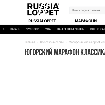
RUSSIALOPPET
МАРАФОНЫ
КАЗАНЬ
ЧУСОВОЙ
УФА
НАБЕРЕЖНЫЕ ЧЕЛНЫ
ЮЖНО-САХАЛ
Главная
-
Все сезоны серии
-
Марафоны Russialoppet 20
ЮГОРСКИЙ МАРАФОН КЛАССИК