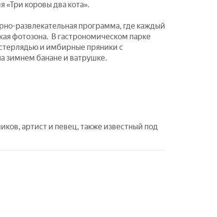
 «Три коровы два кота».
урно-развлекательная программа, где каждый
кая фотозона. В гастрономическом парке
 стерлядью и имбирные пряники с
на зимнем банане и ватрушке.
ков, артист и певец, также известный под