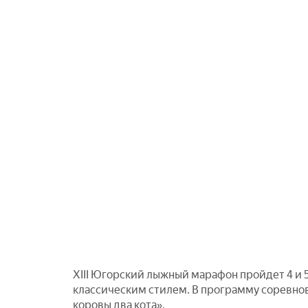
XIII Югорский лыжный марафон пройдет 4 и 5
классическим стилем. В программу соревнов
коровы два кота».