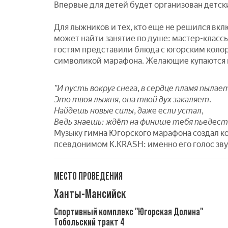
Впервые для детей будет организован детски
Для лыжников и тех, кто еще не решился вкл
может найти занятие по душе: мастер-класс
гостям представили блюда с югорским колор
символикой марафона. Желающие купаются в 
"И пусть вокруг снега, в сердце пламя пылае
Это твоя лыжня, она твой дух закаляет.
Найдешь новые силы, даже если устал,
Ведь знаешь: ждёт на финише тебя пьедест
Музыку гимна Югорского марафона создал ко
псевдонимом K.KRASH: именно его голос звуч
МЕСТО ПРОВЕДЕНИЯ
Ханты-Мансийск
Спортивный комплекс "Югорская Долина"
Tобольский тракт 4