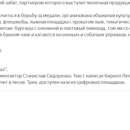
й забег, партнером которого выступит молочная продукция
ючиться в борьбу за медали, организована обширная культ
ы, флешмобы, лыжная площадка с прокатом лыж, тематичес
итом: бургеры с олениной и пихтовый лимонад, том ям со
банном чане и катаются на оленьих и собачьих упряжках, 
т.
ал".
мпозитор Станислав Сидоренко. Текст написал Кирилл Лели
ит в песне. Трек, доступен на всех цифровых площадках.