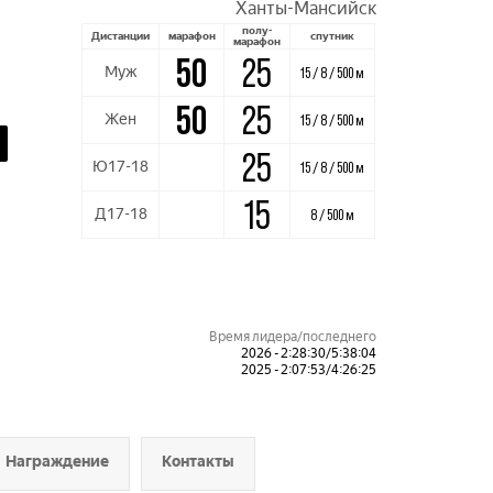
Ханты-Мансийск
полу-
Дистанции
марафон
спутник
марафон
50
25
Муж
15 / 8 / 500 м
50
25
Жен
15 / 8 / 500 м
25
Ю17-18
15 / 8 / 500 м
15
Д17-18
8 / 500 м
Время лидера/последнего
2026 - 2:28:30/5:38:04
2025 - 2:07:53/4:26:25
Награждение
Контакты