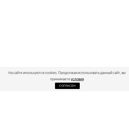
На сайте ипользуются cookies. Продолжая использовать данный сайт, вы
принимаете
условия
СОГЛАСЕН
2026
Russialoppet ®
Серия лыжных марафонов