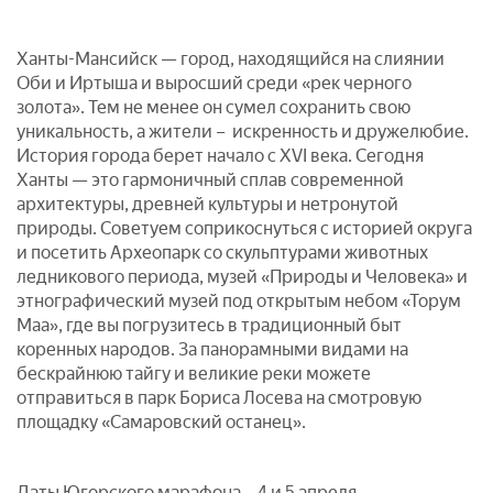
Ханты-Мансийск — город, находящийся на слиянии
Оби и Иртыша и выросший среди «рек черного
золота». Тем не менее он сумел сохранить свою
уникальность, а жители – искренность и дружелюбие.
История города берет начало с XVI века. Сегодня
Ханты — это гармоничный сплав современной
архитектуры, древней культуры и нетронутой
природы. Советуем соприкоснуться с историей округа
и посетить Археопарк со скульптурами животных
ледникового периода, музей «Природы и Человека» и
этнографический музей под открытым небом «Торум
Маа», где вы погрузитесь в традиционный быт
коренных народов. За панорамными видами на
бескрайнюю тайгу и великие реки можете
отправиться в парк Бориса Лосева на смотровую
площадку «Самаровский останец».
Даты Югорского марафона – 4 и 5 апреля.