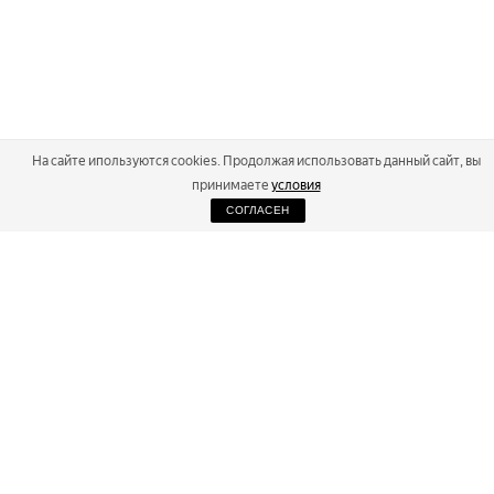
На сайте ипользуются cookies. Продолжая использовать данный сайт, вы
принимаете
условия
СОГЛАСЕН
2026
Russialoppet ®
Серия лыжных марафонов
RUSSIALOPPET
МАРАФОНЫ
РЕЗУЛЬТАТЫ
МАГАЗИН