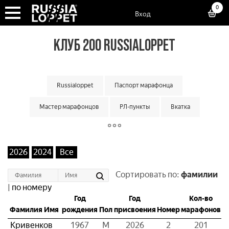
0
Вход
КЛУБ 200 RUSSIALOPPET
Russialoppet
Паспорт марафонца
Мастер марафонцов
РЛ-пункты
Вкатка
Суперкубок марафонов
Суперкубок классик
Большой кубок команд
Классический кубок команд
2026
2024
Все
Малый кубок команд
Матчевая встреча команд
Сортировать по:
фамилии
|
по номеру
Кубок мастеров
Лотерея лаки лузеров
Онлайн гонки
Год
Год
Кол-во
Фамилия Имя
рождения
Пол
присвоения
Номер
марафонов
Кривенков
1967
М
2026
2
201