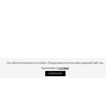
На сайте ипользуются cookies. Продолжая использовать данный сайт, вы
принимаете
условия
СОГЛАСЕН
2026
Russialoppet ®
Серия лыжных марафонов