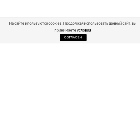
На сайте ипользуются cookies. Продолжая использовать данный сайт, вы
принимаете
условия
СОГЛАСЕН
2026
Russialoppet ®
Серия лыжных марафонов
RUSSIALOPPET
МАРАФОНЫ
РЕЗУЛЬТАТЫ
МАГАЗИН