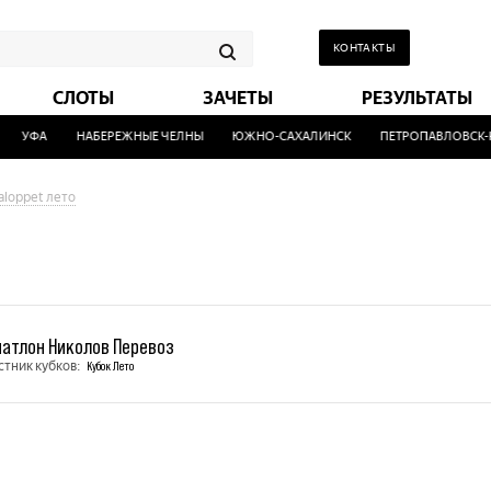
КОНТАКТЫ
СЛОТЫ
ЗАЧЕТЫ
РЕЗУЛЬТАТЫ
УФА
НАБЕРЕЖНЫЕ ЧЕЛНЫ
ЮЖНО-САХАЛИНСК
ПЕТРОПАВЛОВСК-К
aloppet лето
иатлон Николов Перевоз
стник кубков:
Кубок Лето