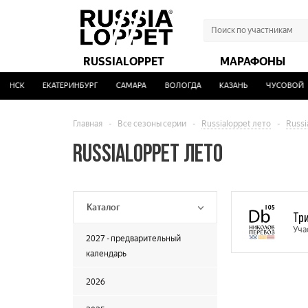
RUSSIALOPPET
МАРАФОНЫ
АНСК
ЕКАТЕРИНБУРГ
САМАРА
ВОЛОГДА
КАЗАНЬ
ЧУСОВОЙ
Главная
-
Все сезоны серии
-
Russialoppet лето
-
Russi
RUSSIALOPPET ЛЕТО
Каталог
Тр
Уча
2027 - предварительный
календарь
2026