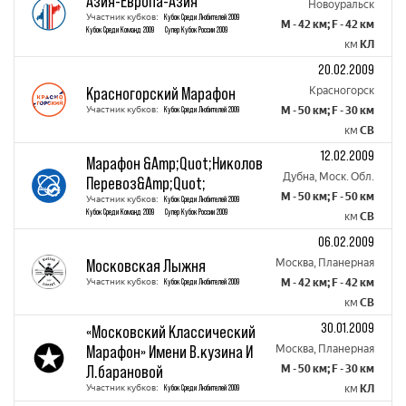
Азия-Европа-Азия
Новоуральск
Участник кубков:
Кубок Среди Любителей 2009
M - 42 км; F - 42 км
Кубок Среди Команд 2009
Супер Кубок России 2009
км
КЛ
20.02.2009
Красногорский Марафон
Красногорск
Участник кубков:
Кубок Среди Любителей 2009
M - 50 км; F - 30 км
км
СВ
12.02.2009
Марафон &Amp;Quot;Николов
Дубна, Моск. Обл.
Перевоз&Amp;Quot;
M - 50 км; F - 50 км
Участник кубков:
Кубок Среди Любителей 2009
Кубок Среди Команд 2009
Супер Кубок России 2009
км
СВ
06.02.2009
Московская Лыжня
Москва, Планерная
Участник кубков:
Кубок Среди Любителей 2009
M - 42 км; F - 42 км
км
СВ
30.01.2009
«Московский Классический
Марафон» Имени В.кузина И
Москва, Планерная
Л.барановой
M - 50 км; F - 30 км
Участник кубков:
Кубок Среди Любителей 2009
км
КЛ