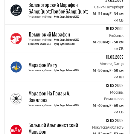
27.03.2009
Зеленогорский Марафон
Санкт-Петербург
&Amp;Quot;Прибой&Amp;Quot;
M - 51 км; F - 34 км
Участник кубков:
Кубок Среди Любителей 2009
км
СВ
19.03.2009
Деминский Марафон
Рыбинск
Участник кубков:
Кубок Среди Любителей 2009
M - 50 км; F - 50 км
Кубок Среди Команд 2009
Супер Кубок России 2009
км
СВ
13.03.2009
Марафон Мвту
Москва, Битца
Участник кубков:
Кубок Среди Любителей 2009
M - 50 км; F - 50 км
км
КЛ
13.03.2009
Марафон На Призы А.
Москва,
Завялова
Ромашково
Участник кубков:
Кубок Среди Любителей 2009
M - 60 км; F - 60 км
км
СВ
13.03.2009
Большой Альпинистский
Иркутская область
Марафон