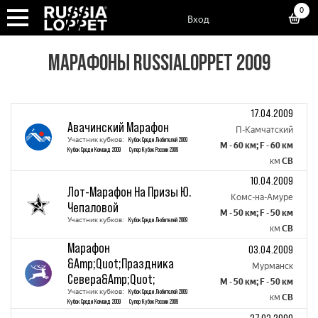
0
Вход
МАРАФОНЫ RUSSIALOPPET 2009
17.04.2009
Авачинский Марафон
П-Камчатский
Участник кубков:
Кубок Среди Любителей 2009
M - 60 км; F - 60 км
Кубок Среди Команд 2009
Супер Кубок России 2009
км
СВ
10.04.2009
Лот-Марафон На Призы Ю.
Комс-на-Амуре
Чепаловой
M - 50 км; F - 50 км
Участник кубков:
Кубок Среди Любителей 2009
км
СВ
Марафон
03.04.2009
&Amp;Quot;Праздника
Мурманск
Севера&Amp;Quot;
M - 50 км; F - 50 км
Участник кубков:
Кубок Среди Любителей 2009
км
СВ
Кубок Среди Команд 2009
Супер Кубок России 2009