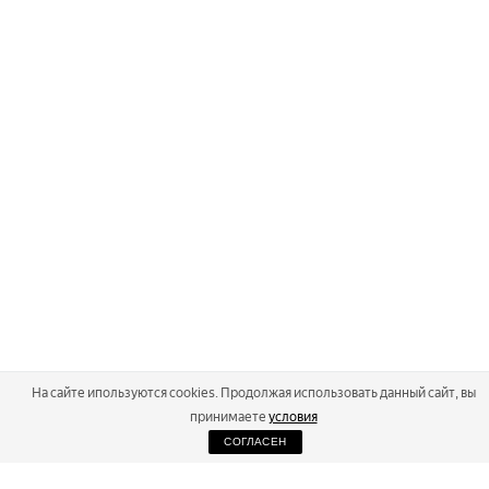
На сайте ипользуются cookies. Продолжая использовать данный сайт, вы
принимаете
условия
СОГЛАСЕН
2026
Russialoppet ®