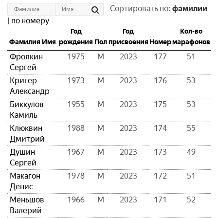
Сортировать по:
фамилии
|
по номеру
Год
Год
Кол-во
Фамилия Имя
рождения
Пол
присвоения
Номер
марафонов
Фролкин
1975
М
2023
177
51
Сергей
Кригер
1973
М
2023
176
53
Александр
Биккулов
1955
М
2023
175
53
Камиль
Клюквин
1988
М
2023
174
55
Дмитрий
Душин
1967
М
2023
173
49
Сергей
Макагон
1978
М
2023
172
51
Денис
Меньшов
1966
М
2023
171
52
Валерий