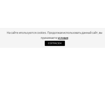
На сайте ипользуются cookies. Продолжая использовать данный сайт, вы
принимаете
условия
СОГЛАСЕН
2026
Russialoppet ®
Серия лыжных марафонов
RUSSIALOPPET
МАРАФОНЫ
РЕЗУЛЬТАТЫ
МАГАЗИН