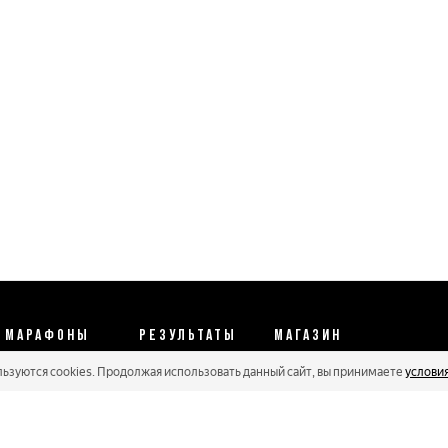
МАРАФОНЫ
РЕЗУЛЬТАТЫ
МАГАЗИН
льзуются cookies. Продолжая использовать данный сайт, вы принимаете
услови
Календарь 2026
Протоколы 2025
Реквизиты
Регистрации
Кубковые серии
Оплата и сервис
Онлайн гонки
Рейтинг Russialoppet
Условия отмены