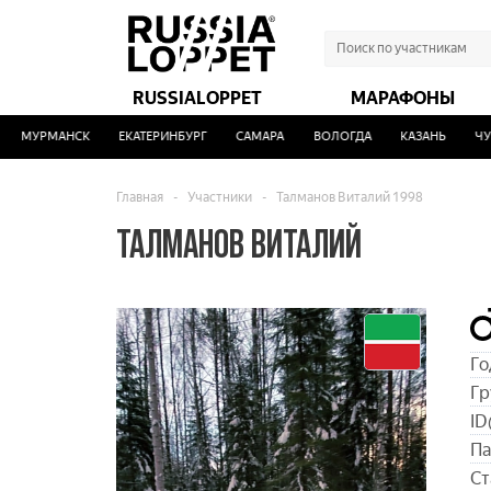
RUSSIALOPPET
МАРАФОНЫ
МУРМАНСК
ЕКАТЕРИНБУРГ
САМАРА
ВОЛОГДА
КАЗАНЬ
ЧУС
Главная
-
Участники
-
Талманов Виталий 1998
ТАЛМАНОВ ВИТАЛИЙ
Го
Гр
ID
Па
Ст