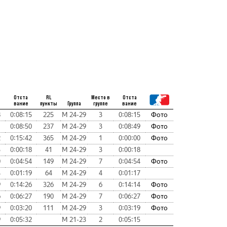
Отста
RL
Место в
Отста
вание
пункты
Группа
группе
вание
8
0:08:15
225
М 24-29
3
0:08:15
Фото
1
0:08:50
237
М 24-29
3
0:08:49
Фото
2
0:15:42
365
М 24-29
1
0:00:00
Фото
3
0:00:18
41
М 24-29
3
0:00:18
0
0:04:54
149
М 24-29
7
0:04:54
Фото
4
0:01:19
64
М 24-29
4
0:01:17
9
0:14:26
326
М 24-29
6
0:14:14
Фото
6
0:06:27
190
М 24-29
7
0:06:27
Фото
9
0:03:20
111
М 24-29
3
0:03:19
Фото
9
0:05:32
М 21-23
2
0:05:15