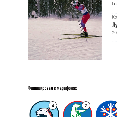
Го
Ко
Л
20
Финишировал в марафонах
4
2