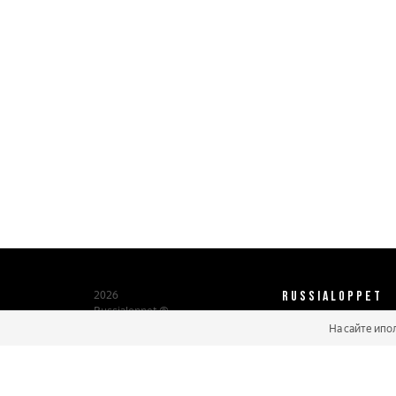
RUSSIALOPPET
2026
Russialoppet ®
Серия лыжных марафонов
На сайте ипо
О нас
Паспорт участника
Мастер марафонов