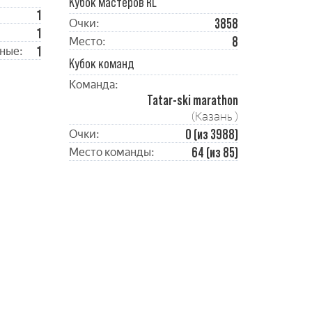
Кубок мастеров RL
1
3858
Очки:
1
8
Место:
1
ные:
Кубок команд
Команда:
Tatar-ski marathon
(Казань )
0 (из 3988)
Очки:
64 (из 85)
Место команды: