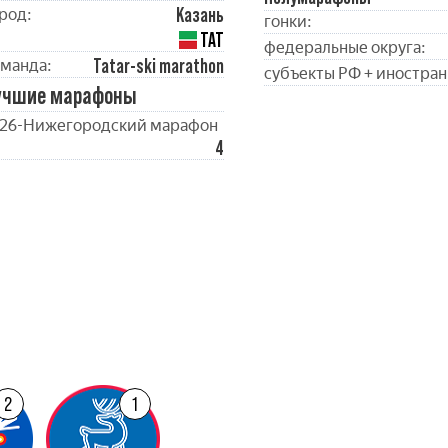
Казань
род:
гонки:
ТАТ
федеральные округа:
Tatar-ski marathon
манда:
субъекты РФ + иностран
учшие марафоны
26-Нижегородский марафон
4
2
1