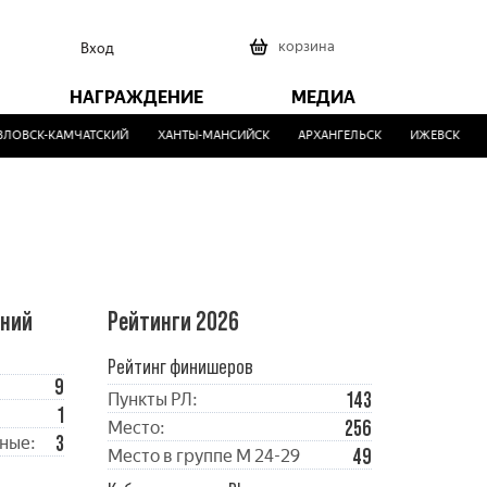
0
корзина
Вход
НАГРАЖДЕНИЕ
МЕДИА
ОВСК-КАМЧАТСКИЙ
ХАНТЫ-МАНСИЙСК
АРХАНГЕЛЬСК
ИЖЕВСК
М
ений
Рейтинги 2026
Рейтинг финишеров
9
143
Пункты РЛ:
1
256
Место:
3
ные:
49
Место в группе М 24-29