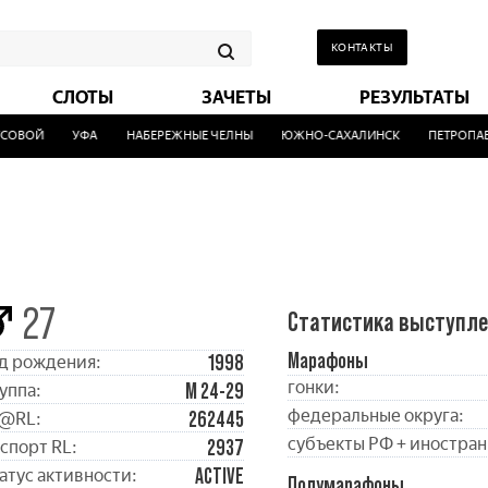
КОНТАКТЫ
СЛОТЫ
ЗАЧЕТЫ
РЕЗУЛЬТАТЫ
ОВОЙ
УФА
НАБЕРЕЖНЫЕ ЧЕЛНЫ
ЮЖНО-САХАЛИНСК
ПЕТРОПАВЛ
27
Статистика выступл
Марафоны
1998
д рождения:
гонки:
М 24-29
уппа:
федеральные округа:
262445
@RL:
субъекты РФ + иностран
2937
спорт RL:
ACTIVE
атус активности:
Полумарафоны