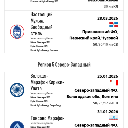
Верхошижемье
Классический Кубок Команд 2026
30 км
КЛ
Настоящий
28.03.2026
Мужик.
Свободный
Приволжский ФО
стиль
,
Пермский край
Чусовой
Участник кубков:
,
Рейтинг Финишеров 2026
50
/30/10 км
СВ
Кубок Мастеров 2026
Малый Кубок Команд: Поволжье
Регион 5 Северо-Западный
Вологда-
25.01.2026
Марафон Кирики-
Улита
Северо-западный ФО
,
Участник кубков:
Вологодская обл.
Болтино
,
Рейтинг Финишеров 2026
Кубок Мастеров 2026
50
/25/12 км
СВ
Малый Кубок Команд: Северо-Запад
31.01.2026
Токсово Марафон
Участник кубков:
Северо-западный ФО
,
Рейтинг Финишеров 2026