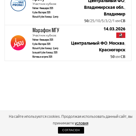
Центральный ФО
,
Участник кубков:
Владимирская обл.
,
Рейтинг Финишеров 2026
Кубок Мастеров 2026
Владимир
Малый Кубок Команд: Центр
50
/25/10/5/3/2/1 км
СВ
14.03.2026
Марафон МГУ
Участник кубков:
Рейтинг Финишеров 2026
Центральный ФО
Москва
,
,
Кубок Мастеров 2026
Малый Кубок Команд: Центр
Красногорск
Большой Кубок Команд 2026
50
км
СВ
Матчевые встречи 2026
На сайте ипользуются cookies. Продолжая использовать данный сайт, вы
принимаете
условия
СОГЛАСЕН
2026