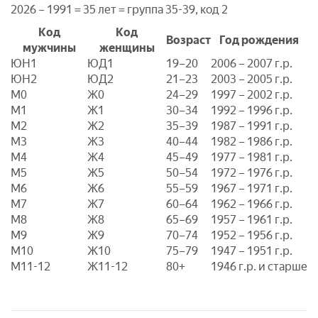
2026 – 1991 = 35 лет = группа 35-39, код 2
Код
Код
Возраст
Год рождения
мужчины
женщины
ЮН1
ЮД1
19–20
2006 – 2007 г.р.
ЮН2
ЮД2
21–23
2003 – 2005 г.р.
M0
Ж0
24–29
1997 – 2002 г.р.
M1
Ж1
30–34
1992 – 1996 г.р.
M2
Ж2
35–39
1987 – 1991 г.р.
M3
Ж3
40–44
1982 – 1986 г.р.
M4
Ж4
45–49
1977 – 1981 г.р.
M5
Ж5
50–54
1972 – 1976 г.р.
M6
Ж6
55–59
1967 – 1971 г.р.
M7
Ж7
60–64
1962 – 1966 г.р.
M8
Ж8
65–69
1957 – 1961 г.р.
M9
Ж9
70–74
1952 – 1956 г.р.
M10
Ж10
75–79
1947 – 1951 г.р.
М11-12
Ж11-12
80+
1946 г.р. и старше