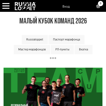
0
Вход
МАЛЫЙ КУБОК КОМАНД 2026
Russialoppet
Паспорт марафонца
Мастер марафонцов
РЛ-пункты
Вкатка
Суперкубок марафонов
Суперкубок классик
Большой кубок команд
Классический кубок команд
Малый кубок команд
Матчевая встреча команд
Кубок мастеров
Лотерея лаки лузеров
Онлайн гонки