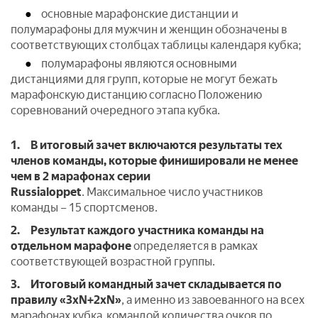
основные марафонские дистанции и
полумарафоны для мужчин и женщин обозначены в
соответствующих столбцах таблицы календаря кубка;
полумарафоны являются основными
дистанциями для групп, которые не могут бежать
марафонскую дистанцию согласно Положению
соревнований очередного этапа кубка.
1. В итоговый зачет включаются результаты
тех
членов команды, которые финишировали
не менее
чем в 2 марафонах серии
Russialoppet
. Максимальное число участников
команды – 15 спортсменов.
2.
Результат каждого участника
команды
на
отдельном марафоне
определяется в рамках
соответствующей возрастной группы.
3.
Итоговый командный зачет складывается по
правилу «3хN+2xN»
, а именно из завоеванного на всех
марафонах кубка командой количества очков по