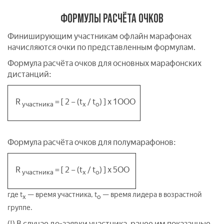
ФОРМУЛЫ РАСЧЁТА ОЧКОВ
Финиширующим участникам офлайн марафонах
начисляются очки по представленным формулам.
Формула расчёта очков для основных марафонских
дистанций:
R
= [ 2 – (t
/ t
) ] x 1ООО
участника
х
о
Формула расчёта очков для полумарафонов:
R
= [ 2 – (t
/ t
) ] x 5ОО
участника
х
о
где t
— время участника, t
— время лидера в возрастной
х
о
группе.
(!) В случае до-заявки участника, ранее им показанные