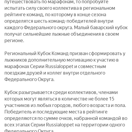
путешествовать по марафонам, то попробуйте
испытать силу своего коллектива в региональном
рейтинге команд, по которому в конце сезона
определятся шесть команд-победителей внутри
каждого Федерального округа. Малый баварский кубок
получат сильнейшие лыжные объединения в своем
регионе.
Региональный Кубок Команд призван сформировать у
лыжников дополнительную мотивацию к участию в
марафонах Серии Russialoppet и совместным
поездкам друзей и коллег внутри отдельного
Федерального Округа.
Кубок разыгрывается среди коллективов, членами
которых могут являться в количестве не более 15
участников из любых городов, любого возраста и пола.
Победитель и последующие места в рейтинге
определяются по сумме очков, набранной командой во
всех этапах Серии Russialoppet на территории одного
Федерального Округа.