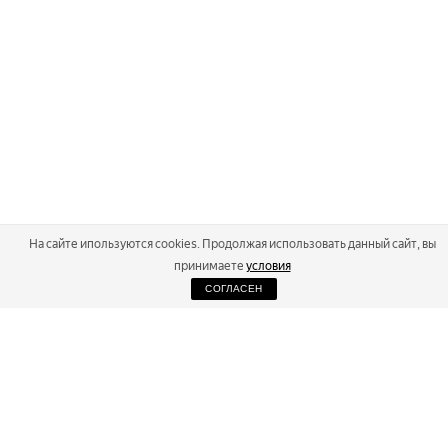
На сайте ипользуются cookies. Продолжая использовать данный сайт, вы
принимаете
условия
СОГЛАСЕН
2026
Russialoppet ®
Серия лыжных марафонов