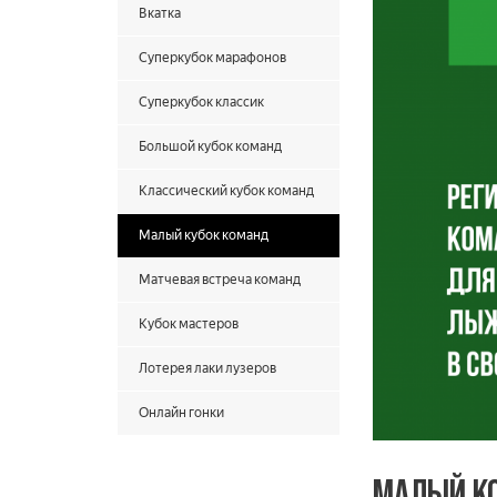
Вкатка
Суперкубок марафонов
Суперкубок классик
Большой кубок команд
Классический кубок команд
Малый кубок команд
Матчевая встреча команд
Кубок мастеров
Лотерея лаки лузеров
Онлайн гонки
МАЛЫЙ К