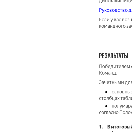
дисквалифици
Руководство д
Если у вас во
командного з
РЕЗУЛЬТАТЫ
Победителем с
Команд.
Зачетными для
основные
столбцах табл
полумара
согласно Поло
1. В итоговы