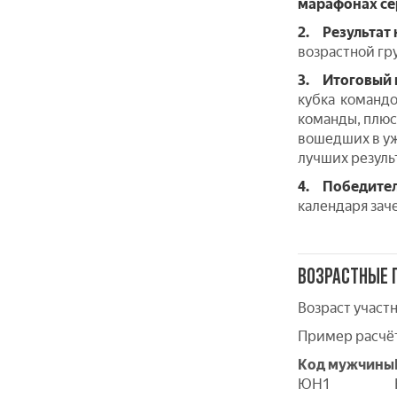
марафонах се
2.
Результат
возрастной гр
3.
Итоговый 
кубка командо
команды, плюс 
вошедших в уж
лучших резуль
4.
Победител
календаря зач
ВОЗРАСТНЫЕ 
Возраст участ
Пример расчёта 
Код мужчины
ЮН1