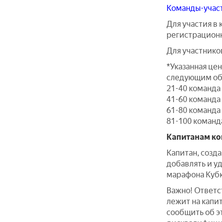
Команды-участ
Для участия в
регистрационн
Для участнико
*Указанная це
следующим об
21-40 команда 
41-60 команда 
61-80 команда 
81-100 команд
Капитанам ко
Капитан, созд
добавлять и уд
марафона Кубк
Важно! Ответст
лежит на капит
сообщить об э