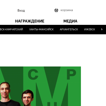
0
корзина
Вход
НАГРАЖДЕНИЕ
МЕДИА
-КАМЧАТСКИЙ
ХАНТЫ-МАНСИЙСК
АРХАНГЕЛЬСК
ИЖЕВСК
МАЛИН