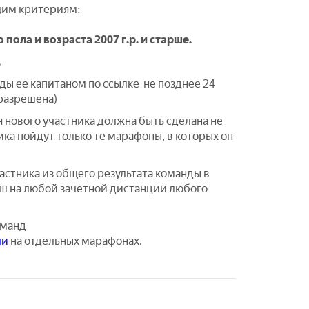
щим критериям:
ола и возраста 2007 г.р. и старше.
.
ы ее капитаном по ссылке не позднее 24
 разрешена)
я нового участника должна быть сделана не
ика пойдут только те марафоны, в которых он
астника из общего результата команды в
иш на любой зачетной дистанции любого
оманд
чи
на отдельных марафонах.