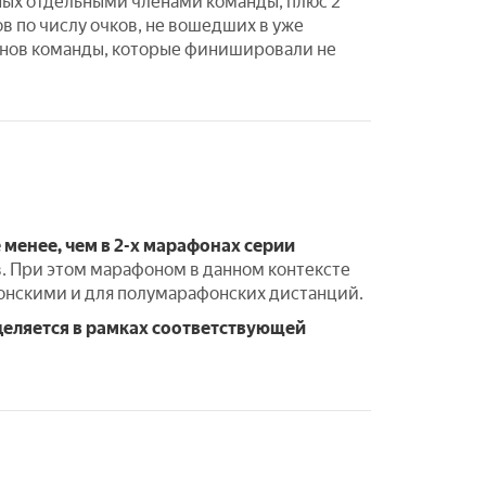
нных отдельными членами команды, плюс 2
в по числу очков, не вошедших в уже
ленов команды, которые финишировали не
 менее, чем в 2-х марафонах серии
в. При этом марафоном в данном контексте
фонскими и для полумарафонских дистанций.
еляется в рамках соответствующей