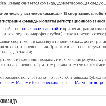
бка Команд считается команда, удовлетворяющая следую
ое число участников команды – 15 спортсменов любого п
егистрации команды и оплаты регистрационного взноса
онный взнос
оплачивается на сайте
при регистрации команд
тарта очередного марафона кубка (заявка в течение сезона
заявки спортсмена в команду в течение сезона, регистраци
ов до старта соревнования. При этом в зачет нового участн
 после до-заявки;
ортсмена из команды в команду и исключение результата уч
о сезона запрещены. При этом результатом считается фин
новременно получает зачет во всех любительских Кубках к
Большом
,
Малом
и
Классическом
, включая
Матчевые встре
 КОМАНДУ