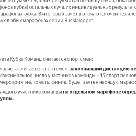
ков по сумме 3 лучших результатов по числу очков, показа
афонов кубка] остальных лучших индивидуальных результато
марафонах кубка. В итоговый зачет включаются очки тех ч
вух любых марафонах серии Russialoppet.
чета Кубка Команд считается спортсмен:
 зачета считается спортсмен,
закончивший дистанцию
не
 Максимальное число участников команды – 15 спортсмено
 мероприятие, то есть, финиш будет зачтен наряду с мара
каждого участника команды
на отдельном марафоне
опред
руппы.