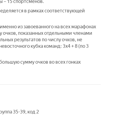
ы – 15 спортсменов.
еделяется в рамках соответствующей
а именно из завоеванного на всех марафонах
лу очков, показанных отдельными членами
ьных результатов по числу очков, не
восточного кубка команд: 3х4 + 8 (по 3
большую сумму очков во всех гонках
руппа 35-39, код 2