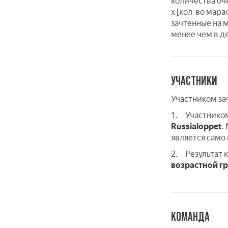
количества оч
х [кол-во мар
зачтенные на 
менее чем в д
УЧАСТНИКИ
Участником за
1. Участником
Russialoppet
.
является само
2. Результат 
возрастной г
КОМАНДА