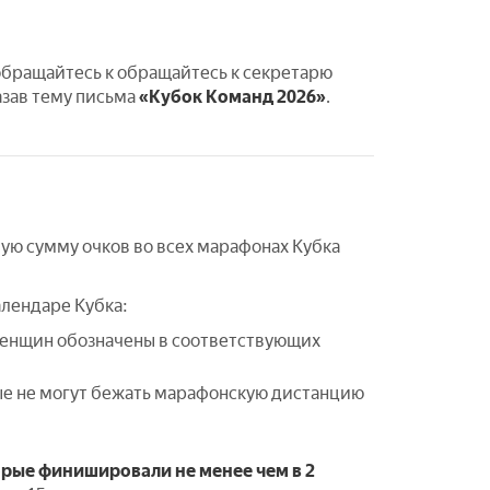
 обращайтесь к обращайтесь к секретарю
азав тему письма
«Кубок Команд 2026»
.
ю сумму очков во всех марафонах Кубка
алендаре Кубка:
енщин обозначены в соответствующих
ые не могут бежать марафонскую дистанцию
торые финишировали
не менее чем в 2