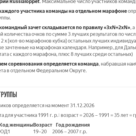
рии Russialoppet
. Максимальное число участников команд
 каждого участника
команды
на отдельном марафоне
опр
уппы.
командный зачет складывается по правилу «3хN+2xN»
, 
й количества очков по сумме 3 лучших результатов по чис
2 x [кол-во марафонов кубка] остальных лучших индивидуал
е зачтенные на марафонах календаря. Например, для Дальне
тата с каждого марафона, плюс 8 лучших среди остальных)
ем соревнования определяется команда
, набравшая наи
ета в отдельном Федеральном Округе.
ГРУППЫ
ников определяется на момент 31.12.2026
для участника 1991 г. р.: возраст = 2026 – 1991 = 35 лет = г
Код женщины
Возраст
Год рождения
ЮД1
19–20
2006 – 2007 г.р.