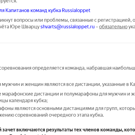
руется.
ля Капитанов команд кубка Russialoppet
зникнут вопросы или проблемы, связанные с регистрацией,
ачёта Юре Шварцу
shvarts@russialoppet.ru
–
обязательно
ук
оревнования определяется команда, набравшая наибольшу
 мужчин и женщин являются все дистанции, указанные в К
 марафонские дистанции и полумарафоны для мужчин и ж
ицы календаря кубка;
фоны являются основными дистанциями для групп, котор
жению соревнований очередного этапа кубка.
й зачет включаются результаты
тех
членов команды, ко