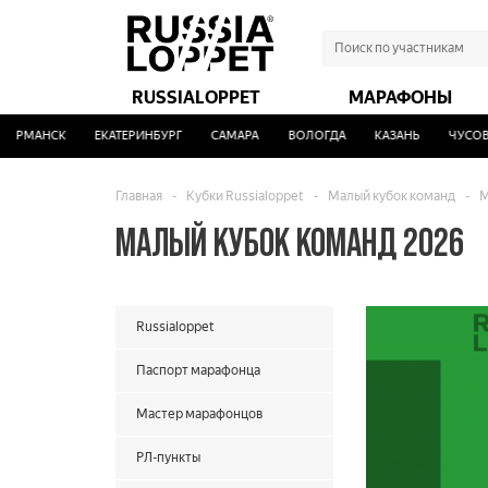
RUSSIALOPPET
МАРАФОНЫ
МАНСК
ЕКАТЕРИНБУРГ
САМАРА
ВОЛОГДА
КАЗАНЬ
ЧУСОВОЙ
Главная
-
Кубки Russialoppet
-
Малый кубок команд
-
М
МАЛЫЙ КУБОК КОМАНД 2026
Russialoppet
Паспорт марафонца
Мастер марафонцов
РЛ-пункты