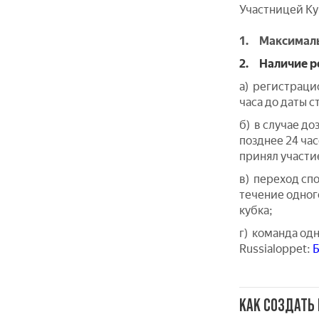
Участницей Ку
1. Максимальн
2. Наличие р
а) регистраци
часа до даты с
б) в случае до
позднее 24 час
принял участие
в) переход сп
течение одног
кубка;
г) команда од
Russialoppet:
КАК СОЗДАТЬ