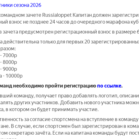
ники сезона 2026
 командном зачете Russialoppet Капитан должен зарегистри
ый взнос не позднее 24 часов до очередного марафона куб
в зачета предусмотрен регистрационный взнос в размере 6
на действительна только для первых 20 зарегистрированны
разом:
- 7000р
- 8000р
- 9000р
а - 10000р
манд необходимо пройти регистрацию
по ссылке
.
авший команду, получает право добавлять логотип, описан
алять других участников. Добавить нового участника можно
а, в котором он будет принимать участие.
венность за согласие спортсмена на вступление в команду 
ане. В случае, если спортсмен был зарегистрирован в коман
том секретарю зачёта. Если на капитана команды будут пос