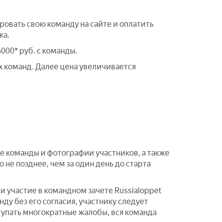
ровать свою команду на сайте и оплатить
ка.
000* руб. с команды.
х команд. Далее цена увеличивается
ие команды и фотографии участников, а также
 не позднее, чем за один день до старта
и участие в командном зачете Russialoppet
ду без его согласия, участнику следует
тупать многократные жалобы, вся команда