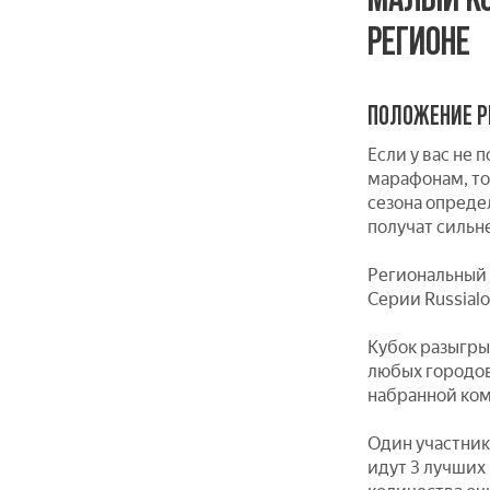
РЕГИОНЕ
ПОЛОЖЕНИЕ Р
Если у вас не
марафонам, то
сезона опреде
получат сильн
Региональный 
Серии Russial
Кубок разыгры
любых городов
набранной ком
Один участник
идут 3 лучших