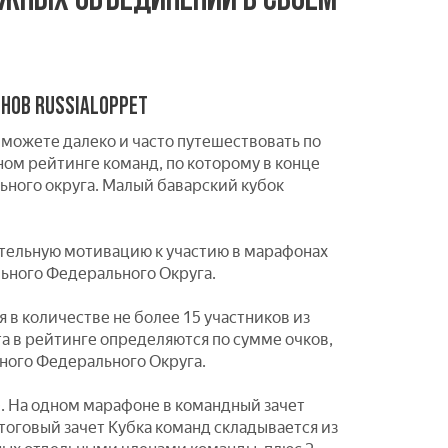
НОВ RUSSIALOPPET
 можете далеко и часто путешествовать по
ном рейтинге команд, по которому в конце
ного округа. Малый баварский кубок
тельную мотивацию к участию в марафонах
льного Федерального Округа.
 в количестве не более 15 участников из
а в рейтинге определяются по сумме очков,
дного Федерального Округа.
е. На одном марафоне в командный зачет
Итоговый зачет Кубка команд складывается из