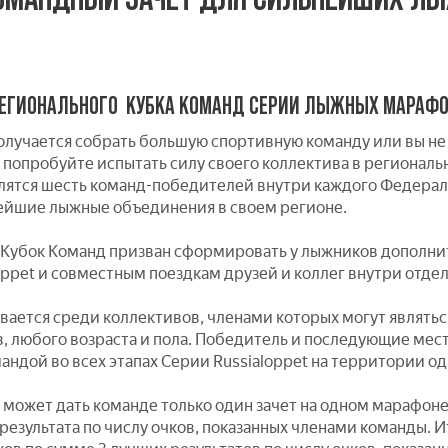
ЕГИОНАЛЬНОГО КУБКА КОМАНД СЕРИИ ЛЫЖНЫХ МАРАФО
 получается собрать большую спортивную команду или вы не
 попробуйте испытать силу своего коллектива в региональ
лятся шесть команд-победителей внутри каждого Федераль
ейшие лыжные объединения в своем регионе.
Кубок Команд призван сформировать у лыжников дополни
oppet и совместным поездкам друзей и коллег внутри отде
вается среди коллективов, членами которых могут являться
, любого возраста и пола. Победитель и последующие мест
андой во всех этапах Серии Russialoppet на территории о
 может дать команде только один зачет на одном марафон
 результата по числу очков, показанных членами команды. 