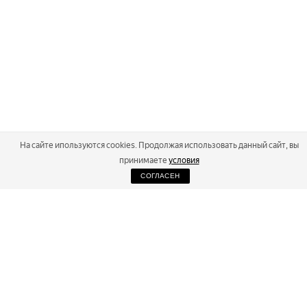
На сайте ипользуются cookies. Продолжая использовать данный сайт, вы
принимаете
условия
СОГЛАСЕН
2026
Russialoppet ®
Серия лыжных марафонов
RUSSIALOPPET