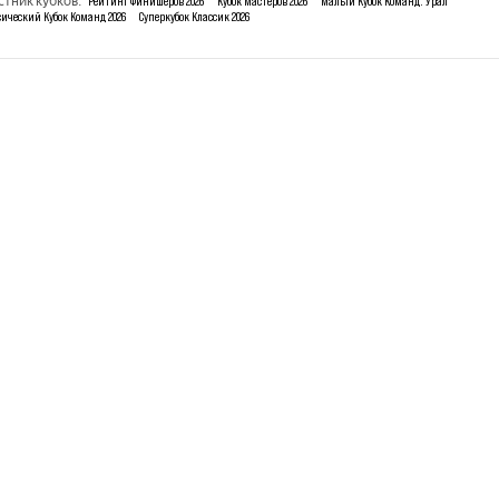
стник кубков:
Рейтинг Финишеров 2026
Кубок Мастеров 2026
Малый Кубок Команд: Урал
сический Кубок Команд 2026
Суперкубок Классик 2026