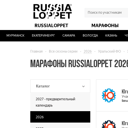
RUSSIALOPPET
МАРАФОНЫ
МУРМАНСК
ЕКАТЕРИНБУРГ
САМАРА
ВОЛОГДА
КАЗАНЬ
ЧУ
Главная
-
Все сезоны серии
-
2026
-
Уральский ФО
-
МАРАФОНЫ RUSSIALOPPET 2026
Каталог
Юг
Уча
2027 - предварительный
Боль
календарь
2026
Юг