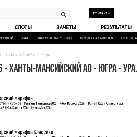
КОНТАКТЫ
СЛОТЫ
ЗАЧЕТЫ
РЕЗУЛЬТАТЫ
СОВОЙ
УФА
НАБЕРЕЖНЫЕ ЧЕЛНЫ
ЮЖНО-САХАЛИНСК
ПЕТРОПАВ
Ханты-Мансийский АО - Югра
 - ХАНТЫ-МАНСИЙСКИЙ АО - ЮГРА - УР
орский марафон
стник кубков:
Рейтинг Финишеров 2026
Кубок Мастеров 2026
Малый Кубок Команд: Урал
шой Кубок Команд 2026
Суперкубок 2026
орский марафон Классика