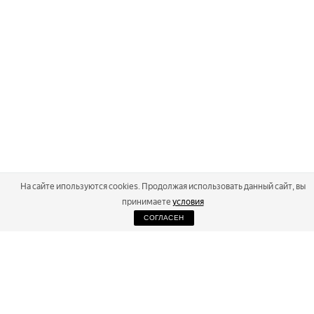
На сайте ипользуются cookies. Продолжая использовать данный сайт, вы
принимаете
условия
СОГЛАСЕН
2026
Russialoppet ®
Серия лыжных марафонов