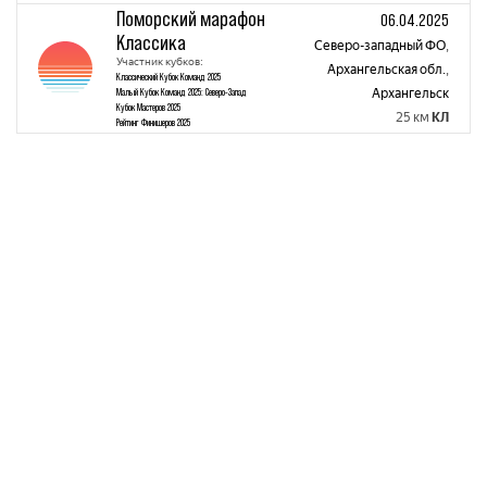
Поморский марафон
06.04.2025
Классика
Северо-западный ФО
,
Участник кубков:
Архангельская обл.
,
Классический Кубок Команд 2025
Малый Кубок Команд 2025: Северо-Запад
Архангельск
Кубок Мастеров 2025
25 км
КЛ
Рейтинг Финишеров 2025