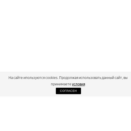
На сайте ипользуются cookies. Продолжая использовать данный сайт, вы
принимаете
условия
СОГЛАСЕН
2026
Russialoppet ®
Серия лыжных марафонов