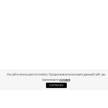
На сайте ипользуются cookies. Продолжая использовать данный сайт, вы
принимаете
условия
СОГЛАСЕН
2026
Russialoppet ®
Серия лыжных марафонов