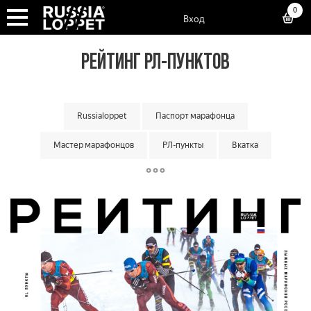
0
Вход
РЕЙТИНГ РЛ-ПУНКТОВ
Russialoppet
Паспорт марафонца
Мастер марафонцов
РЛ-пункты
Вкатка
Суперкубок марафонов
Суперкубок классик
Большой кубок команд
Классический кубок команд
Малый кубок команд
Матчевая встреча команд
Кубок мастеров
Лотерея лаки лузеров
Онлайн гонки