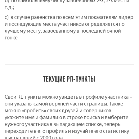
b) по наибольшему числу завоеванных 2-х, 3-х мест и
т.д.;
c) в случае равенства по всем этим показателям лидер
и последующие места участников определяется по
лучшему месту, завоеванному в последней очной
гонке
ТЕКУЩИЕ РЛ-ПУНКТЫ
Свои RL-пункты можно увидеть в профиле участника –
они указаны самой верхней части страницы. Также
можно «пробить» своих друзей и соперников –
укажите имя и фамилию в строке поиска и выберите
нужного участника в выпадающем списке, теперь
переходите в его профиль и изучайте его статистику
выступлений с 2000 года.