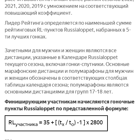
2021, 2020, 2019 с умножением на соответствующий
повышающий коэффициент.
Лидер Рейтинга определяется по наименьшей сумме
рейтинговых RL-пунктов Russialoppet, набранных в 5-
ти лучших гонках.
Зачетными для мужчин и женщин являются все
дистанции, указанные в Календаре Russialoppet
текущего сезона, включая гонки-спутники. Основные
марафонские дистанции и полумарафоны для мужчин
и женщин обозначены в соответствующих столбцах
таблицы календаря сезона; полумарафоны являются
основными дистанциями для групп 17-18 лет.
Финиширующим участникам начисляются гоночные
пункты Russialoppet по представленной формуле:
RL
= 35 + [ (t
/ t
) -1 ] x 2800
участника
х
о