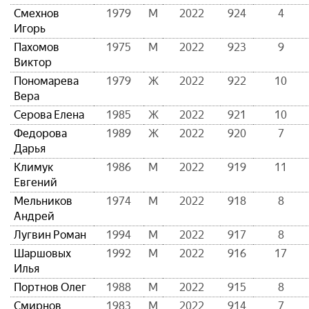
Смехнов
1979
М
2022
924
4
Игорь
Пахомов
1975
М
2022
923
9
Виктор
Пономарева
1979
Ж
2022
922
10
Вера
Серова Елена
1985
Ж
2022
921
10
Федорова
1989
Ж
2022
920
7
Дарья
Климук
1986
М
2022
919
11
Евгений
Мельников
1974
М
2022
918
8
Андрей
Лугвин Роман
1994
М
2022
917
8
Шаршовых
1992
М
2022
916
17
Илья
Портнов Олег
1988
М
2022
915
8
Смирнов
1983
М
2022
914
7