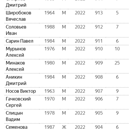
Дмитрий
Широбоков
1964
М
2022
913
5
Вячеслав
Соловьев
1988
М
2022
912
7
Иван
Сарин Павел
1984
М
2022
911
6
Мурынов
1976
М
2022
910
10
Алексей
Минаков
1980
М
2022
909
25
Алексей
Аникин
1984
М
2022
908
6
Дмитрий
Носов Виктор
1963
М
2022
907
9
Гачковский
1970
М
2022
906
7
Сергей
Спицын
1978
М
2022
905
9
Вадим
Семенова
1987
Ж
2022
904
6