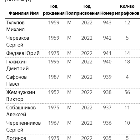
Год
Год
Кол-во
Фамилия Имя
рождения
Пол
присвоения
Номер
марафонов
Тулупов
1959
М
2022
943
12
Михаил
Черевков
1959
М
2022
942
5
Сергей
Федяев Юрий
1975
М
2022
941
14
Гужихин
1995
М
2022
940
18
Дмитрий
Сафонов
1987
М
2022
939
4
Павел
Жемчужкин
1952
М
2022
938
56
Виктор
Собашников
1975
М
2022
937
11
Алексей
Черепенников
1967
М
2022
936
10
Сергей
Логинов
1975
М
2022
935
5