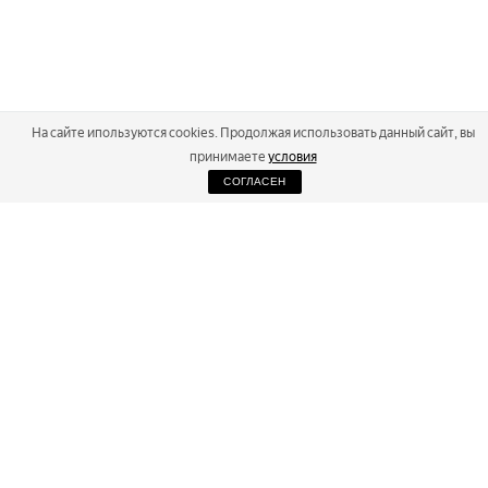
На сайте ипользуются cookies. Продолжая использовать данный сайт, вы
принимаете
условия
СОГЛАСЕН
2026
Russialoppet ®
Серия лыжных марафонов
RUSSIALOPPET
МАРАФОНЫ
РЕЗУЛЬТАТЫ
МАГАЗИН