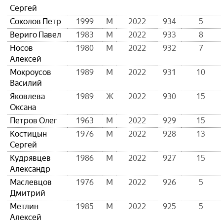
Сергей
Соколов Петр
1999
М
2022
934
5
Вериго Павел
1983
М
2022
933
8
Носов
1980
М
2022
932
7
Алексей
Мокроусов
1989
М
2022
931
10
Василий
Яковлева
1989
Ж
2022
930
15
Оксана
Петров Олег
1963
М
2022
929
15
Костицын
1976
М
2022
928
13
Сергей
Кудрявцев
1986
М
2022
927
15
Александр
Маслевцов
1976
М
2022
926
5
Дмитрий
Метлин
1985
М
2022
925
5
Алексей