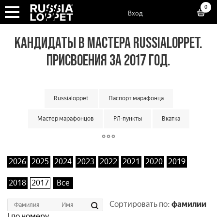
0
Вход
КАНДИДАТЫ В МАСТЕРА RUSSIALOPPET.
ПРИСВОЕНИЯ ЗА 2017 ГОД.
Russialoppet
Паспорт марафонца
Мастер марафонцов
РЛ-пункты
Вкатка
Суперкубок марафонов
Суперкубок классик
Большой кубок команд
Классический кубок команд
2026
2025
2024
2023
2022
2021
2020
2019
Малый кубок команд
Матчевая встреча команд
2018
2017
Все
Кубок мастеров
Лотерея лаки лузеров
Онлайн гонки
Сортировать по:
фамилии
|
по номеру