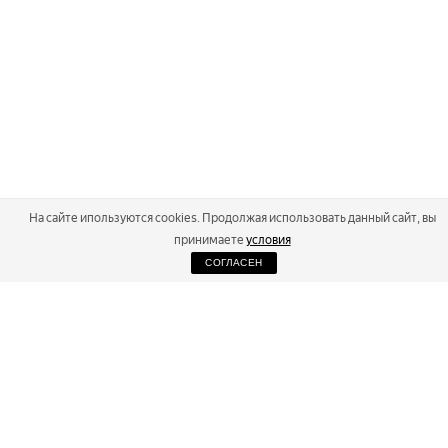
На сайте ипользуются cookies. Продолжая использовать данный сайт, вы
принимаете
условия
СОГЛАСЕН
2026
Russialoppet ®
Серия лыжных марафонов
RUSSIALOPPET