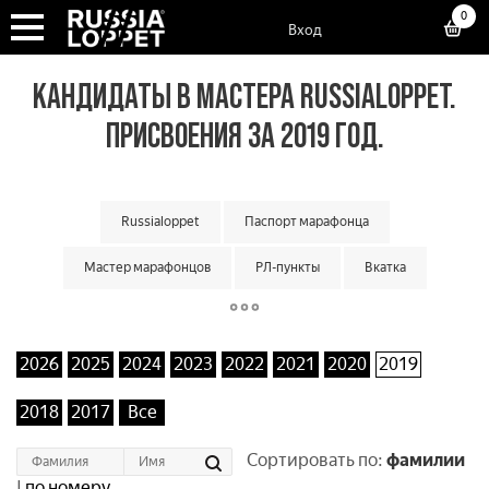
0
Вход
КАНДИДАТЫ В МАСТЕРА RUSSIALOPPET.
ПРИСВОЕНИЯ ЗА 2019 ГОД.
Russialoppet
Паспорт марафонца
Мастер марафонцов
РЛ-пункты
Вкатка
Суперкубок марафонов
Суперкубок классик
Большой кубок команд
Классический кубок команд
2026
2025
2024
2023
2022
2021
2020
2019
Малый кубок команд
Матчевая встреча команд
2018
2017
Все
Кубок мастеров
Лотерея лаки лузеров
Онлайн гонки
Сортировать по:
фамилии
|
по номеру