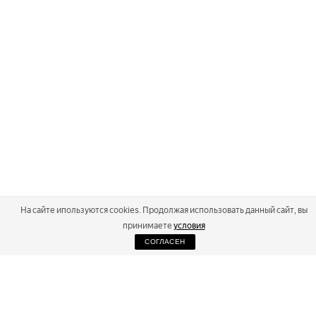
На сайте ипользуются cookies. Продолжая использовать данный сайт, вы
принимаете
условия
СОГЛАСЕН
2026
Russialoppet ®
Серия лыжных марафонов