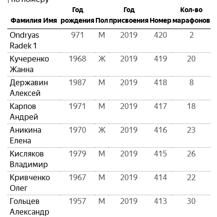
Год
Год
Кол-во
Фамилия Имя
рождения
Пол
присвоения
Номер
марафонов
Ondryas
971
М
2019
420
2
Radek 1
Кучеренко
1968
Ж
2019
419
20
Жанна
Державин
1987
М
2019
418
8
Алексей
Карпов
1971
М
2019
417
18
Андрей
Аникина
1970
Ж
2019
416
23
Елена
Кисляков
1979
М
2019
415
26
Владимир
Кривченко
1967
М
2019
414
22
Олег
Гольцев
1957
М
2019
413
30
Александр