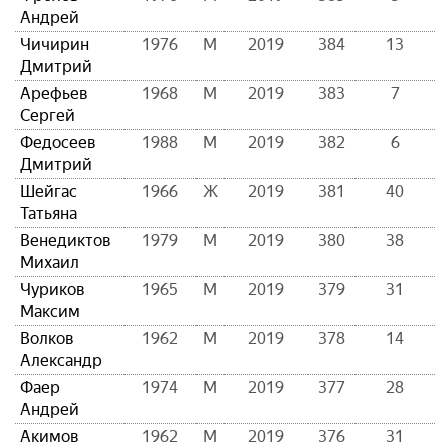
Андрей
Чичирин
1976
М
2019
384
13
Дмитрий
Арефьев
1968
М
2019
383
7
Сергей
Федосеев
1988
М
2019
382
6
Дмитрий
Шейгас
1966
Ж
2019
381
40
Татьяна
Венедиктов
1979
М
2019
380
38
Михаил
Чуриков
1965
М
2019
379
31
Максим
Волков
1962
М
2019
378
14
Александр
Фаер
1974
М
2019
377
28
Андрей
Акимов
1962
М
2019
376
31