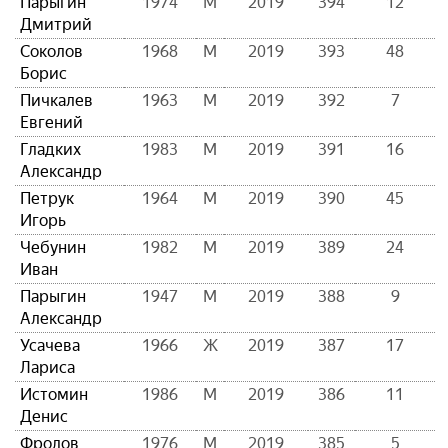
Парыгин
1974
М
2019
394
12
Дмитрий
Соколов
1968
М
2019
393
48
Борис
Пичкалев
1963
М
2019
392
7
Евгений
Гладких
1983
М
2019
391
16
Александр
Петрук
1964
М
2019
390
45
Игорь
Чебунин
1982
М
2019
389
24
Иван
Парыгин
1947
М
2019
388
9
Александр
Усачева
1966
Ж
2019
387
17
Лариса
Истомин
1986
М
2019
386
11
Денис
Фролов
1976
М
2019
385
5