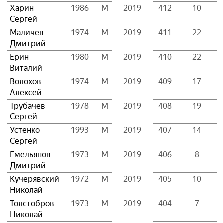
Харин
1986
М
2019
412
10
Сергей
Маличев
1974
М
2019
411
22
Дмитрий
Ерин
1980
М
2019
410
22
Виталий
Волохов
1974
М
2019
409
17
Алексей
Трубачев
1978
М
2019
408
19
Сергей
Устенко
1993
М
2019
407
14
Сергей
Емельянов
1973
М
2019
406
8
Дмитрий
Кучерявский
1972
М
2019
405
10
Николай
Толстобров
1973
М
2019
404
7
Николай