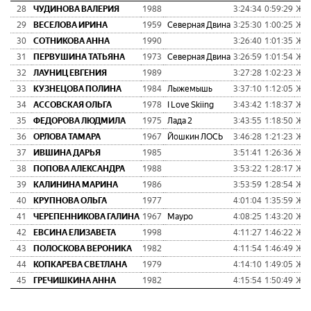
28
ЧУДИНОВА ВАЛЕРИЯ
1988
3:24:34
0:59:29
Ж 3
29
ВЕСЕЛОВА ИРИНА
1959
Северная Двина
3:25:30
1:00:25
Ж 6
30
СОТНИКОВА АННА
1990
3:26:40
1:01:35
Ж 3
31
ПЕРВУШИНА ТАТЬЯНА
1973
Северная Двина
3:26:59
1:01:54
Ж 5
32
ЛАУНИЦ ЕВГЕНИЯ
1989
3:27:28
1:02:23
Ж 3
33
КУЗНЕЦОВА ПОЛИНА
1984
Лыжемышь
3:37:10
1:12:05
Ж 4
34
АССОВСКАЯ ОЛЬГА
1978
I Love Skiing
3:43:42
1:18:37
Ж 4
35
ФЕДОРОВА ЛЮДМИЛА
1975
Лада 2
3:43:55
1:18:50
Ж 4
36
ОРЛОВА ТАМАРА
1967
Йошкин ЛОСЬ
3:46:28
1:21:23
Ж 5
37
ИВШИНА ДАРЬЯ
1985
3:51:41
1:26:36
Ж 3
38
ПОПОВА АЛЕКСАНДРА
1988
3:53:22
1:28:17
Ж 3
39
КАЛИНИНА МАРИНА
1986
3:53:59
1:28:54
Ж 3
40
КРУПНОВА ОЛЬГА
1977
4:01:04
1:35:59
Ж 4
41
ЧЕРЕПЕННИКОВА ГАЛИНА
1967
Мауро
4:08:25
1:43:20
Ж 5
42
ЕВСИНА ЕЛИЗАВЕТА
1998
4:11:27
1:46:22
Ж 2
43
ПОЛОСКОВА ВЕРОНИКА
1982
4:11:54
1:46:49
Ж 4
44
КОПКАРЕВА СВЕТЛАНА
1979
4:14:10
1:49:05
Ж 4
45
ГРЕЧИШКИНА АННА
1982
4:15:54
1:50:49
Ж 4