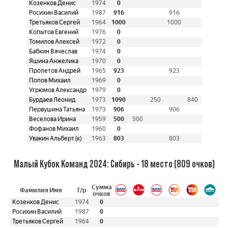
Козенков Денис
1974
0
Росихин Василий
1987
916
916
Третьяков Сергей
1964
1000
1000
Копытов Евгений
1976
0
Томилов Алексей
1972
0
Бабкин Вячеслав
1974
0
Яшина Анжелика
1970
0
Пролетов Андрей
1965
923
923
Попов Михаил
1969
0
Угрюмов Александр
1979
0
Бурдаев Леонид
1973
1090
250
840
Первушина Татьяна
1973
906
906
Веселова Ирина
1959
500
500
Фофанов Михаил
1960
0
Увакин Альберт (к)
1963
803
803
Малый Кубок Команд 2024: Сибирь - 18 место (809 очков)
Сумма
Фамилия Имя
Г/р
очков
Козенков Денис
1974
0
Росихин Василий
1987
0
Третьяков Сергей
1964
0