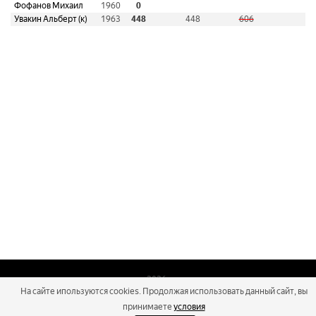
Фофанов Михаил
1960
0
Увакин Альберт (к)
1963
448
448
606
2026
На сайте ипользуются cookies. Продолжая использовать данный сайт, вы
Russialoppet ®
Серия лыжных марафонов
принимаете
условия