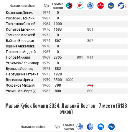
Сумма
Фамилия Имя
Г/р
очков
Козенков Денис
1974
0
Росихин Василий
1987
0
Третьяков Сергей
1964
1000
Копытов Евгений
1976
1683
801
Томилов Алексей
1972
0
Бабкин Вячеслав
1974
867
867
Яшина Анжелика
1970
0
Пролетов Андрей
1965
0
Попов Михаил
1969
2705
901
914
Угрюмов Александр
1979
0
Бурдаев Леонид
1973
882
Первушина Татьяна
1973
1928
Веселова Ирина
1959
3500
1000
5
Фофанов Михаил
1960
798
793
Увакин Альберт (к)
1963
800
800
Малый Кубок Команд 2024: Дальний-Восток - 7 место (6138
очков)
Сумма
Фамилия Имя
Г/р
очков