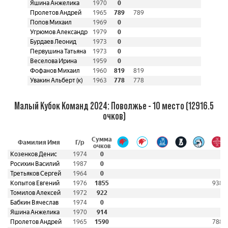
Яшина Анжелика
1970
0
Пролетов Андрей
1965
789
789
Попов Михаил
1969
0
Угрюмов Александр
1979
0
Бурдаев Леонид
1973
0
Первушина Татьяна
1973
0
Веселова Ирина
1959
0
Фофанов Михаил
1960
819
819
Увакин Альберт (к)
1963
778
778
Малый Кубок Команд 2024: Поволжье - 10 место (12916.5
очков)
Сумма
Фамилия Имя
Г/р
очков
Козенков Денис
1974
0
Росихин Василий
1987
0
Третьяков Сергей
1964
0
Копытов Евгений
1976
1855
938
Томилов Алексей
1972
922
Бабкин Вячеслав
1974
0
Яшина Анжелика
1970
914
Пролетов Андрей
1965
1590
788