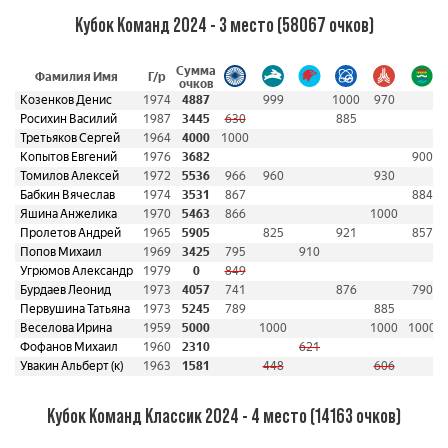
Кубок Команд 2024 - 3 место (58067 очков)
Сумма
Фамилия Имя
Г/р
очков
Козенков Денис
1974
4887
999
1000
970
Росихин Василий
1987
3445
630
885
Третьяков Сергей
1964
4000
1000
Копытов Евгений
1976
3682
900
Томилов Алексей
1972
5536
966
960
930
Бабкин Вячеслав
1974
3531
867
884
Яшина Анжелика
1970
5463
866
1000
Пролетов Андрей
1965
5905
825
921
857
Попов Михаил
1969
3425
795
910
Угрюмов Александр
1979
0
849
Бурдаев Леонид
1973
4057
741
876
790
Первушина Татьяна
1973
5245
789
885
Веселова Ирина
1959
5000
1000
1000
1000
Фофанов Михаил
1960
2310
621
Увакин Альберт (к)
1963
1581
448
606
Кубок Команд Классик 2024 - 4 место (14163 очков)