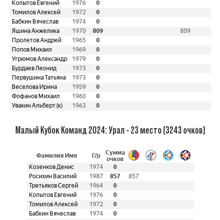
Копытов Евгений
1976
0
Томилов Алексей
1972
0
Бабкин Вячеслав
1974
0
Яшина Анжелика
1970
809
809
Пролетов Андрей
1965
0
Попов Михаил
1969
0
Угрюмов Александр
1979
0
Бурдаев Леонид
1973
0
Первушина Татьяна
1973
0
Веселова Ирина
1959
0
Фофанов Михаил
1960
0
Увакин Альберт (к)
1963
0
Малый Кубок Команд 2024: Урал - 23 место (3243 очков)
Сумма
Фамилия Имя
Г/р
очков
Козенков Денис
1974
0
Росихин Василий
1987
857
857
Третьяков Сергей
1964
0
Копытов Евгений
1976
0
Томилов Алексей
1972
0
Бабкин Вячеслав
1974
0