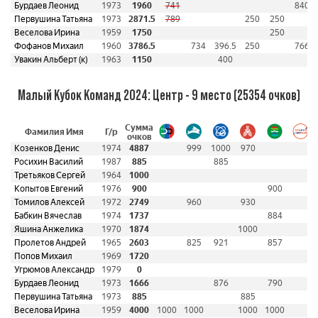
Бурдаев Леонид
1973
1960
741
840
Первушина Татьяна
1973
2871.5
789
250
250
Веселова Ирина
1959
1750
250
Фофанов Михаил
1960
3786.5
734
396.5
250
766
Увакин Альберт (к)
1963
1150
400
Малый Кубок Команд 2024: Центр - 9 место (25354 очков)
Сумма
Фамилия Имя
Г/р
очков
Козенков Денис
1974
4887
999
1000
970
Росихин Василий
1987
885
885
Третьяков Сергей
1964
1000
Копытов Евгений
1976
900
900
Томилов Алексей
1972
2749
960
930
Бабкин Вячеслав
1974
1737
884
Яшина Анжелика
1970
1874
1000
Пролетов Андрей
1965
2603
825
921
857
Попов Михаил
1969
1720
Угрюмов Александр
1979
0
Бурдаев Леонид
1973
1666
876
790
Первушина Татьяна
1973
885
885
Веселова Ирина
1959
4000
1000
1000
1000
1000