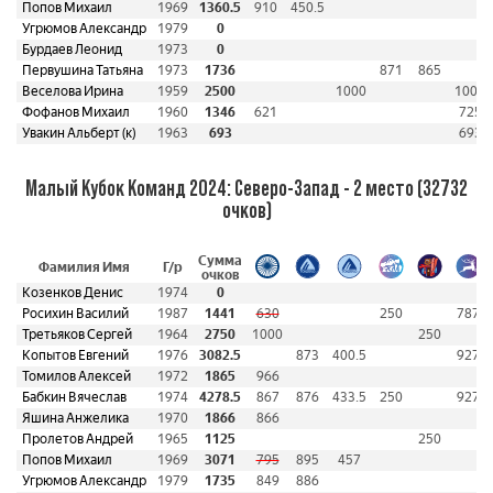
Попов Михаил
1969
1360.5
910
450.5
Угрюмов Александр
1979
0
Бурдаев Леонид
1973
0
Первушина Татьяна
1973
1736
871
865
Веселова Ирина
1959
2500
1000
1000
Фофанов Михаил
1960
1346
621
725
Увакин Альберт (к)
1963
693
693
Малый Кубок Команд 2024: Северо-Запад - 2 место (32732
очков)
Сумма
Фамилия Имя
Г/р
очков
Козенков Денис
1974
0
Росихин Василий
1987
1441
630
250
787
Третьяков Сергей
1964
2750
1000
250
Копытов Евгений
1976
3082.5
873
400.5
927
Томилов Алексей
1972
1865
966
Бабкин Вячеслав
1974
4278.5
867
876
433.5
250
927
Яшина Анжелика
1970
1866
866
Пролетов Андрей
1965
1125
250
Попов Михаил
1969
3071
795
895
457
Угрюмов Александр
1979
1735
849
886