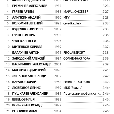
2
МИШАРИН ДМИТРИЙ
2000
SKI GABO TEAM II
2:22:44
3
ЕРЕМИЧЕВ АЛЕКСАНДР
1984
2:23:23
4
ГРЯЗЕВ АРТЕМ
1988
МАРАФОНСЕВЕР
2:27:14
5
АЛИПКИН АНДРЕЙ
1996
МГУ
2:28:45
6
КОЛОМИН ЕВГЕНИЙ
1993
gryadka.club
2:33:37
7
КУДРЯШОВ КИРИЛЛ
1987
2:35:13
8
СУЧКОВ ИГОРЬ
1995
2:36:27
9
ЧУЛЕВ АЛЕКСЕЙ
1995
2:36:46
10
МИТЕНКОВ КИРИЛЛ
1989
2:37:54
11
БАЛАХЧЕВ АНТОН
1971
PROLABSPORT
2:38:42
12
ЗАВОДСКИЙ АЛЕКСЕЙ
1984
СОЛНЕЧНАЯ ГОРА
2:39:12
13
ВАСИЛИШИН АЛЕКСАНДР
2001
2:39:51
14
МАСЛИКОВ ДМИТРИЙ
1996
2:41:32
15
ЛЯПАНОВ АЛЕКСАНДР
2002
2:42:23
16
БАРАНОВ ЮРИЙ
1968
Регион 13 ski team
2:42:31
17
ЛЮБЕЗНОВ ДЕНИС
1989
МКБ "Радуга"
2:46:03
18
ПУШКАРЕВ АЛЕКСАНДР
1981
Пермская марафонская команда
2:46:04
19
ШВЕЦОВ ИЛЬЯ
1988
2:46:20
20
ВОЛКОВ АЛЕКСАНДР
1972
2:46:40
21
РЕЗНИКОВ ИЛЬЯ
1984
2:46:57