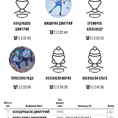
КОНДРАШОВ
МИШАРИН ДМИТРИЙ
ЕРЕМИЧЕВ
ДМИТРИЙ
АЛЕКСАНДР
2 | 2:22:44
1 | 2:22:43
3 | 2:23:23
ТАРАСЕНКО РАДА
КОЗЕКАЕВА МАРИЯ
ВАСИЛЬЕВА ОЛЬГА
1 | 2:32:08
2 | 2:39:39
3 | 2:41:36
Год
Место
рожде
абс
Фамилия Имя
ния
Команда RL
Время
1
КОНДРАШОВ ДМИТРИЙ
1994
2:22:43