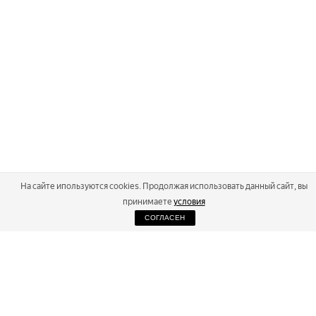
На сайте ипользуются cookies. Продолжая использовать данный сайт, вы
принимаете
условия
СОГЛАСЕН
2026
Russialoppet ®
Серия лыжных марафонов