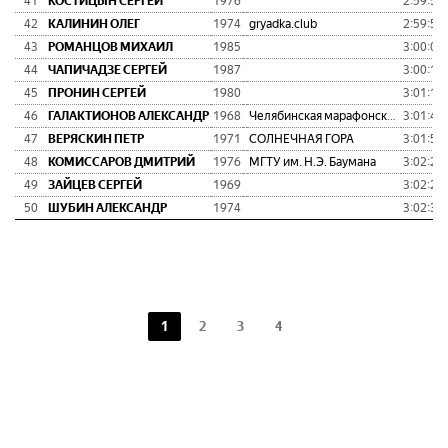
41
КОСТИЦЫН СЕРГЕЙ
1976
2:59:51
42
КАЛИНИН ОЛЕГ
1974
gryadka.club
2:59:59
43
РОМАНЦОВ МИХАИЛ
1985
3:00:08
44
ЧАПИЧАДЗЕ СЕРГЕЙ
1987
3:00:11
45
ПРОНИН СЕРГЕЙ
1980
3:01:13
46
ГАЛАКТИОНОВ АЛЕКСАНДР
1968
Челябинская марафонская команда
3:01:47
47
ВЕРЯСКИН ПЕТР
1971
СОЛНЕЧНАЯ ГОРА
3:01:53
48
КОМИССАРОВ ДМИТРИЙ
1976
МГТУ им. Н.Э. Баумана
3:02:20
49
ЗАЙЦЕВ СЕРГЕЙ
1969
3:02:28
50
ШУБИН АЛЕКСАНДР
1974
3:02:38
1
2
3
4