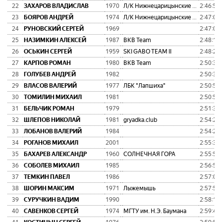
22
ЗАХАРОВ ВЛАДИСЛАВ
1970
Л/К Нижнецарицынские (NCLT)
2:46:58
23
БОЯРОВ АНДРЕЙ
1974
Л/К Нижнецарицынские (NCLT)
2:47:01
24
РУНОВСКИЙ СЕРГЕЙ
1969
2:47:05
25
НАЗИМКИН АЛЕКСЕЙ
1987
BKB Team
2:48:17
26
ОСЬКИН СЕРГЕЙ
1959
SKI GABO TEAM II
2:48:28
27
КАРПОВ РОМАН
1980
BKB Team
2:50:31
28
ГОЛУБЕВ АНДРЕЙ
1982
2:50:36
29
ВЛАСОВ ВАЛЕРИЙ
1977
ЛБК "Лапшиха"
2:50:51
30
ТОМИЛИН МИХАИЛ
1981
2:50:52
31
БЕЛЬЧИК РОМАН
1979
2:51:36
32
ШЛЕПОВ НИКОЛАЙ
1981
gryadka.club
2:54:22
33
ЛОБАНОВ ВАЛЕРИЙ
1984
2:54:28
34
РОГАНОВ МИХАИЛ
2001
2:55:35
35
БАХАРЕВ АЛЕКСАНДР
1960
СОЛНЕЧНАЯ ГОРА
2:55:55
36
СОБОЛЕВ МИХАИЛ
1985
2:56:55
37
ТЕМКИН ПАВЕЛ
1986
2:57:09
38
ШОРИН МАКСИМ
1971
Лыжемышь
2:57:54
39
СУРУЧКИН ВАДИМ
1990
2:58:12
40
САВЕНКОВ СЕРГЕЙ
1974
МГТУ им. Н.Э. Баумана
2:59:41