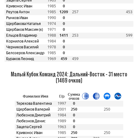
Зацепа Сергей
1963
0
Кривонос Иван
1985
0
Реутов Антон
1985
1209
257
453
Рычков Иван
1990
0
Щербакова Наталья
1974
0
Щербаков Максим (к)
1971
0
Ельцов Владимир
1988
1411
253
599
Корнилов Алексей
1984
0
Черников Василий
1978
0
Белозеров Александр
1985
0
Бураков Леонид
1969
459
459
Малый Кубок Команд 2024: Дальний-Восток - 31 место
(1469 очков)
Сумма
Фамилия Имя
Г/р
очков
Терехова Валентина
1997
0
Щербаков Валерий
2001
250
250
Любезнов Дмитрий
1984
0
Любезнов Денис
1989
0
Зацепа Сергей
1963
0
Кривонос Иван
1985
250
250