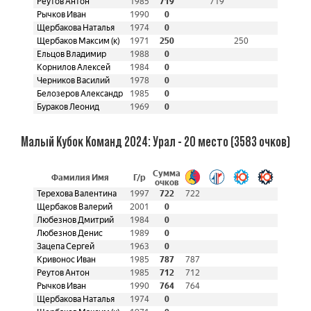
Реутов Антон
1985
719
719
Рычков Иван
1990
0
Щербакова Наталья
1974
0
Щербаков Максим (к)
1971
250
250
Ельцов Владимир
1988
0
Корнилов Алексей
1984
0
Черников Василий
1978
0
Белозеров Александр
1985
0
Бураков Леонид
1969
0
Малый Кубок Команд 2024: Урал - 20 место (3583 очков)
Сумма
Фамилия Имя
Г/р
очков
Терехова Валентина
1997
722
722
Щербаков Валерий
2001
0
Любезнов Дмитрий
1984
0
Любезнов Денис
1989
0
Зацепа Сергей
1963
0
Кривонос Иван
1985
787
787
Реутов Антон
1985
712
712
Рычков Иван
1990
764
764
Щербакова Наталья
1974
0