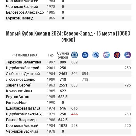
Корнилов Алексей
1984
0
Черников Василий
1978
0
Белозеров Александр
1985
0
Бураков Леонид
1969
0
Малый Кубок Команд 2024: Северо-Запад - 15 место (10683
очков)
Сумма
Фамилия Имя
Г/р
очков
Терехова Валентина
1997
809
809
Щербаков Валерий
2001
250
250
Любезнов Дмитрий
1984
2463
804
854
Любезнов Денис
1989
718
718
Зацепа Сергей
1963
2551
888
796
Кривонос Иван
1985
622
Реутов Антон
1985
683.5
Рычков Иван
1990
0
Щербакова Наталья
1974
616
616
Щербаков Максим (к)
1971
250
456
250
Ельцов Владимир
1988
642.5
Корнилов Алексей
1984
1078
558
520
Черников Василий
1978
0