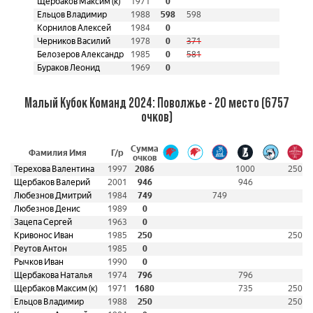
Щербаков Максим (к)
1971
0
Ельцов Владимир
1988
598
598
Корнилов Алексей
1984
0
Черников Василий
1978
0
371
Белозеров Александр
1985
0
581
Бураков Леонид
1969
0
Малый Кубок Команд 2024: Поволжье - 20 место (6757
очков)
Сумма
Фамилия Имя
Г/р
очков
Терехова Валентина
1997
2086
1000
250
Щербаков Валерий
2001
946
946
Любезнов Дмитрий
1984
749
749
Любезнов Денис
1989
0
Зацепа Сергей
1963
0
Кривонос Иван
1985
250
250
Реутов Антон
1985
0
Рычков Иван
1990
0
Щербакова Наталья
1974
796
796
Щербаков Максим (к)
1971
1680
735
250
Ельцов Владимир
1988
250
250