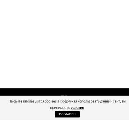
2026
На сайте ипользуются cookies. Продолжая использовать данный сайт, вы
Russialoppet ®
Серия лыжных марафонов
принимаете
условия
СОГЛАСЕН