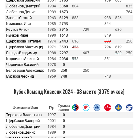
Щербаков Валерий
2001
3763
939
603
Любезнов Дмитрий
1984
3360
804
835
Любезнов Денис
1989
1673
764
Зацепа Сергей
1963
6129
888
938
826
Кривонос Иван
1985
2753
844
Реутов Антон
1985
3915
729
630
Рычков Иван
1990
1613
849
Щербакова Наталья
1974
2443
616
500
250
Щербаков Максим (к)
1971
3593
456
794
619
Ельцов Владимир
1988
2297
607
580
250
Корнилов Алексей
1984
2036
558
851
Черников Василий
1978
0
Белозеров Александр
1985
250
250
Бураков Леонид
1969
748
748
Кубок Команд Классик 2024 - 38 место (3079 очков)
Сумма
Фамилия Имя
Г/р
очков
Терехова Валентина
1997
0
Щербаков Валерий
2001
0
Любезнов Дмитрий
1984
0
Любезнов Денис
1989
0