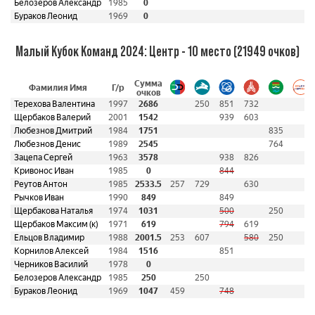
Белозеров Александр
1985
0
Бураков Леонид
1969
0
Малый Кубок Команд 2024: Центр - 10 место (21949 очков)
Сумма
Фамилия Имя
Г/р
очков
Терехова Валентина
1997
2686
250
851
732
Щербаков Валерий
2001
1542
939
603
Любезнов Дмитрий
1984
1751
835
Любезнов Денис
1989
2545
764
Зацепа Сергей
1963
3578
938
826
Кривонос Иван
1985
0
844
Реутов Антон
1985
2533.5
257
729
630
Рычков Иван
1990
849
849
Щербакова Наталья
1974
1031
500
250
Щербаков Максим (к)
1971
619
794
619
Ельцов Владимир
1988
2001.5
253
607
580
250
Корнилов Алексей
1984
1516
851
Черников Василий
1978
0
Белозеров Александр
1985
250
250
Бураков Леонид
1969
1047
459
748