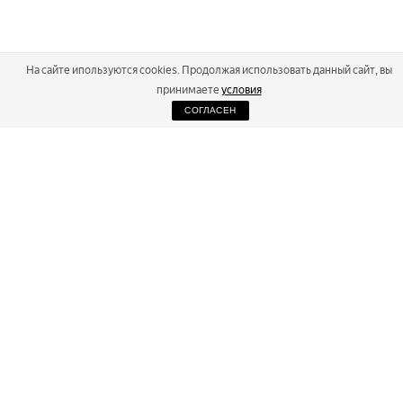
На сайте ипользуются cookies. Продолжая использовать данный сайт, вы
принимаете
условия
СОГЛАСЕН
2026
Russialoppet ®
Серия лыжных марафонов
RUSSIALOPPET
МАРАФОНЫ
РЕЗУЛЬТАТЫ
МАГАЗИН