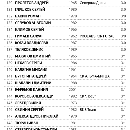
130
ПРОЛЕТОВ АНДРЕЙ
1965
Северная Двина
3:07:
131
ГЛУШКОВ СЕРГЕЙ
1980
3:08:
132
БАКИН РОМАН
1978
3:08:
133
СЕЛУКОВ АНАТОЛИЙ
1982
3:08:
134
КЛИМОВ СЕРГЕЙ
1965
3:09:
135
ГИМАЕВ САЛУАТ
1962
PROLABSPORT URAL
3:09:
136
КОГАЙ ВЛАДИСЛАВ
1987
3:09:
137
ТЕЛЯКОВ ДЕНИС
1989
3:09:
138
МАКАРОВ ДМИТРИЙ
1965
3:10:
139
НЕХАЕВ СЕРГЕЙ
1986
3:10:
140
КАЛЯГИН МИХАИЛ
1961
3:10:
141
БУТОРИН АНДРЕЙ
1964
СК АЛЬФА-БИТЦА
3:11:
142
ШАБАЛИН ДМИТРИЙ
1988
3:11:
143
ЕФРЕМОВ ДАНИИЛ
2001
3:11:
144
КОРОБОВ АЛЕКСАНДР
1982
СК "Лось"
3:12:
145
ЛЕБЕДЕВ ИЛЬЯ
1973
3:12:
146
СВИНИН СЕРГЕЙ
1982
BKB Team
3:12:
147
АЛЕКСАНДРОВ НИКОЛАЙ
1970
3:13:
148
ТЮРИН ИВАН
1981
3:13:
149
СТРЕБКОВ КОНСТАНТИН
1983
3:14: