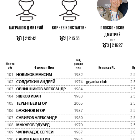
БАГРАШОВ ДМИТРИЙ
КОРНЕВ КОНСТАНТИН
ПЛОСКОНОСОВ
ДМИТРИЙ
1 | 2:15:42
2 | 2:15:55
МГУ
3 | 2:16:27
Год
Место
рожде
абс
Фамилия Имя
ния
Команда RL
Врем
101
НОВИКОВ МАКСИМ
1982
2:58:
102
СОЛДАТКИН АНДРЕЙ
1974
gryadka.club
2:58:
103
ОВЧИННИКОВ АЛЕКСАНДР
1984
2:58:
104
ЯШКОВ ИВАН
1983
2:59:
105
ТЕРЕНТЬЕВ ЕГОР
2005
2:59:
106
БАЖЕНОВ ЕГОР
1987
2:59:
107
САБИРОВ АЛЕКСАНДР
1980
2:59:
108
МАКАРОВ ЭДУАРД
1970
2:59:
109
ЧАПИЧАДЗЕ СЕРГЕЙ
1987
3:00:
110
САВИН ВАЛЕНТИН
1984
3:00: