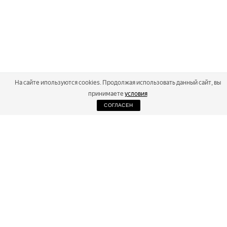
На сайте ипользуются cookies. Продолжая использовать данный сайт, вы
принимаете
условия
СОГЛАСЕН
2026
Russialoppet ®
Серия лыжных марафонов
RUSSIALOPPET
МАРАФОНЫ
РЕЗУЛЬТАТЫ
МАГАЗИН