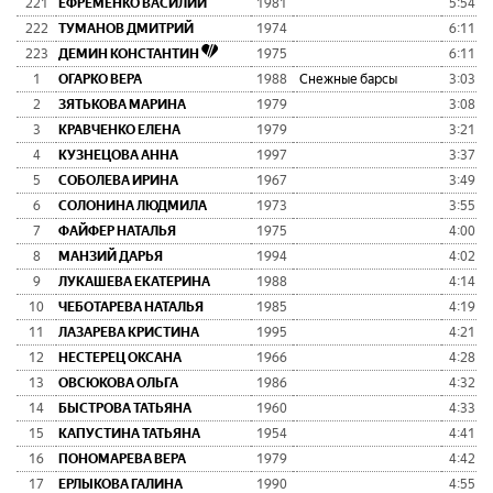
221
ЕФРЕМЕНКО ВАСИЛИЙ
1981
5:54:4
222
ТУМАНОВ ДМИТРИЙ
1974
6:11:1
223
ДЕМИН КОНСТАНТИН
1975
6:11:1
1
ОГАРКО ВЕРА
1988
Снежные барсы
3:03:0
2
ЗЯТЬКОВА МАРИНА
1979
3:08:0
3
КРАВЧЕНКО ЕЛЕНА
1979
3:21:0
4
КУЗНЕЦОВА АННА
1997
3:37:3
5
СОБОЛЕВА ИРИНА
1967
3:49:5
6
СОЛОНИНА ЛЮДМИЛА
1973
3:55:2
7
ФАЙФЕР НАТАЛЬЯ
1975
4:00:2
8
МАНЗИЙ ДАРЬЯ
1994
4:02:3
9
ЛУКАШЕВА ЕКАТЕРИНА
1988
4:14:4
10
ЧЕБОТАРЕВА НАТАЛЬЯ
1985
4:19:2
11
ЛАЗАРЕВА КРИСТИНА
1995
4:21:1
12
НЕСТЕРЕЦ ОКСАНА
1966
4:28:0
13
ОВСЮКОВА ОЛЬГА
1986
4:32:1
14
БЫСТРОВА ТАТЬЯНА
1960
4:33:5
15
КАПУСТИНА ТАТЬЯНА
1954
4:41:3
16
ПОНОМАРЕВА ВЕРА
1979
4:42:2
17
ЕРЛЫКОВА ГАЛИНА
1990
4:55:5