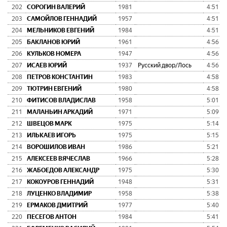
202
СОРОГИН ВАЛЕРИЙ
1981
4:51:1
203
САМОЙЛОВ ГЕННАДИЙ
1957
4:51:2
204
МЕЛЬНИКОВ ЕВГЕНИЙ
1984
4:51:4
205
БАКЛАНОВ ЮРИЙ
1961
4:56:0
206
КУЛЬКОВ НОМЕРА
1947
4:56:1
207
ИСАЕВ ЮРИЙ
1937
Русский двор/Лось
4:56:5
208
ПЕТРОВ КОНСТАНТИН
1983
4:58:2
209
ТЮТРИН ЕВГЕНИЙ
1980
4:58:4
210
ФИТИСОВ ВЛАДИСЛАВ
1958
5:01:3
211
МАЛАНЬИН АРКАДИЙ
1971
5:09:2
212
ШВЕЦОВ МАРК
1975
5:14:4
213
ИЛЬКАЕВ ИГОРЬ
1975
5:15:2
214
ВОРОШИЛОВ ИВАН
1986
5:21:4
215
АЛЕКСЕЕВ ВЯЧЕСЛАВ
1966
5:28:5
216
ЖАБОЕДОВ АЛЕКСАНДР
1975
5:30:4
217
КОКОУРОВ ГЕННАДИЙ
1948
5:31:4
218
ЛУЦЕНКО ВЛАДИМИР
1958
5:38:0
219
ЕРМАКОВ ДМИТРИЙ
1977
5:40:3
220
ПЕСЕГОВ АНТОН
1984
5:41:3