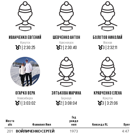
ИВАНЧЕНКО ЕВГЕНИЙ
ШЕВЧЕНКО АНТОН
БОЛОТОВ НИКОЛАЙ
Иркутск
Красноярск
Москва
1 | 2:30:25
2 | 2:30:40
3 | 2:32:11
ОГАРКО ВЕРА
ЗЯТЬКОВА МАРИНА
КРАВЧЕНКО ЕЛЕНА
Новосибирск
Барнаул
Иркутск
1 | 3:03:02
2 | 3:08:04
3 | 3:21:06
Год
Место
рожде
абс
Фамилия Имя
ния
Команда RL
Время
201
ВОЙЛИЧЕНКО СЕРГЕЙ
1973
4:47:5