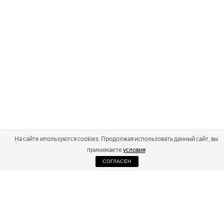
На сайте ипользуются cookies. Продолжая использовать данный сайт, вы
принимаете
условия
СОГЛАСЕН
2026
Russialoppet ®
Серия лыжных марафонов