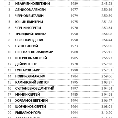
2
ИВАНЧЕНКО ЕВГЕНИЙ
1989
2:43:23
3
ДЕНИСОВ АЛЕКСЕЙ
1977
2:50:16
4
ЧЕРНОВ ВИТАЛИЙ
1979
2:50:59
5
ЮШИН ДМИТРИЙ
1975
2:51:28
6
ЧЕРНЫЙ СЕРГЕЙ
1970
2:53:54
7
ТРОИЦКИЙ НИКИТА
1990
2:54:08
8
СЕЛЯНКИН ДЕНИС
1990
2:54:44
9
СУРКОВ ЮРИЙ
1973
2:55:00
10
ПЕРЕВАЛОВ ВЛАДИМИР
1988
2:55:12
11
ШТЕРКЕЛЬ АЛЕКСЕЙ
1985
2:56:23
12
ДЕЙКИН ПЕТР
1978
2:57:38
13
ГУНГАРОВ БАИР
1990
2:57:51
14
НОВИКОВ МАКСИМ
1984
2:59:06
15
КАМИНСКИЙ ВИКТОР
1995
3:03:37
16
СУЛТАНБЕКОВ ДМИТРИЙ
1997
3:04:54
17
МИНИН СЕРГЕЙ
1985
3:04:58
18
ХОРЛАМОВ ЕВГЕНИЙ
1994
3:06:47
19
ШОРНИКОВ СЕРГЕЙ
1964
3:08:01
20
РЫБАЛКО ИГОРЬ
1994
3:10:20