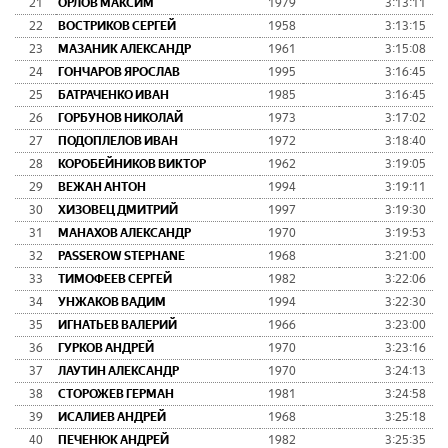
21
ОРЛОВ МАКСИМ
1979
3:13:11
22
ВОСТРИКОВ СЕРГЕЙ
1958
3:13:15
23
МАЗАНИК АЛЕКСАНДР
1961
3:15:08
24
ГОНЧАРОВ ЯРОСЛАВ
1995
3:16:45
25
БАТРАЧЕНКО ИВАН
1985
3:16:45
26
ГОРБУНОВ НИКОЛАЙ
1973
3:17:02
27
ПОДОПЛЕЛОВ ИВАН
1972
3:18:40
28
КОРОБЕЙНИКОВ ВИКТОР
1962
3:19:05
29
ВЕЖАН АНТОН
1994
3:19:11
30
ХИЗОВЕЦ ДМИТРИЙ
1997
3:19:30
31
МАНАХОВ АЛЕКСАНДР
1970
3:19:53
32
PASSEROW STEPHANE
1968
3:21:00
33
ТИМОФЕЕВ СЕРГЕЙ
1982
3:22:06
34
УНЖАКОВ ВАДИМ
1994
3:22:30
35
ИГНАТЬЕВ ВАЛЕРИЙ
1966
3:23:00
36
ГУРКОВ АНДРЕЙ
1970
3:23:16
37
ЛАУТИН АЛЕКСАНДР
1970
3:24:13
38
СТОРОЖЕВ ГЕРМАН
1981
3:24:58
39
ИСАЛИЕВ АНДРЕЙ
1968
3:25:18
40
ПЕЧЕНЮК АНДРЕЙ
1982
3:25:35