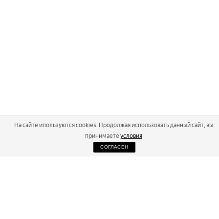
На сайте ипользуются cookies. Продолжая использовать данный сайт, вы
принимаете
условия
СОГЛАСЕН
2026
Russialoppet ®
Серия лыжных марафонов