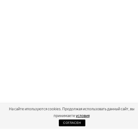
На сайте ипользуются cookies. Продолжая использовать данный сайт, вы
принимаете
условия
СОГЛАСЕН
2026
Russialoppet ®
Серия лыжных марафонов