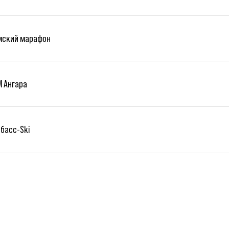
мский марафон
М Ангара
басс-Ski