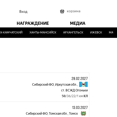
0
корзина
Вход
НАГРАЖДЕНИЕ
МЕДИА
-КАМЧАТСКИЙ
ХАНТЫ-МАНСИЙСК
АРХАНГЕЛЬСК
ИЖЕВСК
МАЛИН
28.02.2027
Сибирский ФО
,
Иркутская обл.
,
ст. ВСЖД Огоньки
50
/36/22/1 км
КЛ
13.03.2027
Сибирский ФО
,
Томская обл.
,
Томск