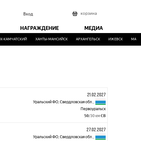
0
корзина
Вход
НАГРАЖДЕНИЕ
МЕДИА
-КАМЧАТСКИЙ
ХАНТЫ-МАНСИЙСК
АРХАНГЕЛЬСК
ИЖЕВСК
МАЛИН
21.02.2027
Уральский ФО
,
Свердловская обл.
,
Первоуральск
50
/30 км
СВ
27.02.2027
Уральский ФО
,
Свердловская обл.
,