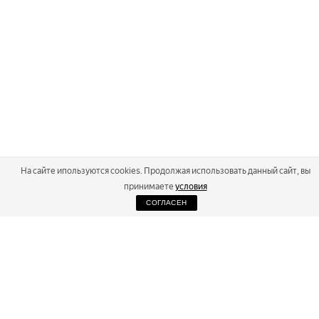
На сайте ипользуются cookies. Продолжая использовать данный сайт, вы
принимаете
условия
СОГЛАСЕН
2026
Russialoppet ®
Серия лыжных марафонов