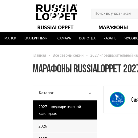
RUSSIALOPPET
МАРАФОНЫ
РМАНСК
ЕКАТЕРИНБУРГ
САМАРА
ВОЛОГДА
КАЗАНЬ
ЧУСОВО
Главная
-
Все сезоны серии
-
2027 - предварительный к
МАРАФОНЫ RUSSIALOPPET 2027
Каталог
Си
2027 - предварительный
календарь
2026