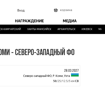
0
корзина
Вход
НАГРАЖДЕНИЕ
МЕДИА
-КАМЧАТСКИЙ
ХАНТЫ-МАНСИЙСК
АРХАНГЕЛЬСК
ИЖЕВСК
МАЛИ
КОМИ - СЕВЕРО-ЗАПАДНЫЙ ФО
28.03.2027
Северо-западный ФО
,
Р. Коми
,
Ухта
50
/25/12.5/5 км
СВ