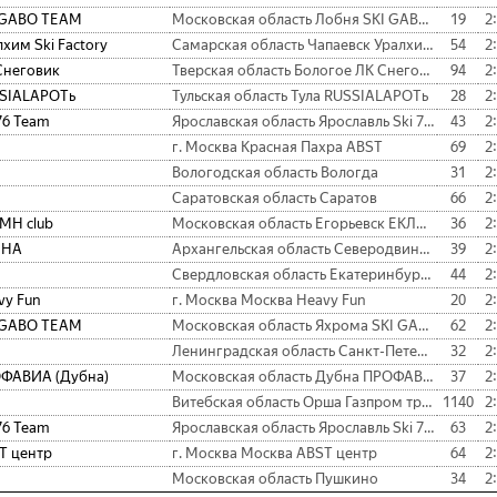
 GABO TEAM
Московская область Лобня SKI GABO TEAM
19
2
хим Ski Factory
Самарская область Чапаевск Уралхим Ski Factory
54
2
Снеговик
Тверская область Бологое ЛК Снеговик
94
2
SIALAPOTь
Тульская область Тула RUSSIALAPOTь
28
2
76 Team
Ярославская область Ярославль Ski 76 Team
43
2
г. Москва Красная Пахра ABST
69
2
Вологодская область Вологда
31
2
Саратовская область Саратов
66
2
МН club
Московская область Егорьевск ЕКЛМН club
36
2
ЛНА
Архангельская область Северодвинск ВОЛНА
39
2
Свердловская область Екатеринбург Михайловск ски
44
2
vy Fun
г. Москва Москва Heavy Fun
20
2
 GABO TEAM
Московская область Яхрома SKI GABO TEAM
62
2
Ленинградская область Санкт-Петербург
32
2
ФАВИА (Дубна)
Московская область Дубна ПРОФАВИА (Дубна)
37
2
Витебская область Орша Газпром трансгаз Беларусь
1140
2
76 Team
Ярославская область Ярославль Ski 76 Team
63
2
T центр
г. Москва Москва ABST центр
64
2
Московская область Пушкино
34
2