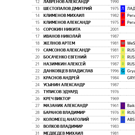
12
ЛАВРЕНОВ АЛЕКСАНДР
1990
13
ШЕСТОПАЛОВ ДМИТРИЙ
1975
Л
ЛА
14
КЛИМЕНОВ МИХАИЛ
1982
Р
Рег
15
КЛИМЕНОВ АЛЕКСАНДР
1975
Р
Рег
16
СОРОКИН НИКИТА
2001
17
ИВАНОВ НИКОЛАЙ
1987
18
ЖЕЛНОВ АРТЕМ
1981
W
WeS
19
САМСОНОВ АЛЕКСАНДР
1981
R
RUS
20
БОСАЧЕНКО ЕВГЕНИЙ
1977
R
RUS
21
НАЗИМКИН АЛЕКСЕЙ
1987
R
RUS
22
ДАНКОВЦЕВ ВЛАДИСЛАВ
1996
G
Grya
23
КРАСНОВ АНДРЕЙ
1984
GRY
24
УСЫНИН АЛЕКСАНДР
1987
25
ТУЛИСОВ ЭДУАРД
1976
26
КРЕЧ ВИКТОР
1969
27
МАЗАНИК АЛЕКСАНДР
1961
B
Baik
28
БАРАНОВ ВЛАДИМИР
1976
R
RUS
29
КОЛОМЕЕЦ АНАТОЛИЙ
1991
A
ABS
30
ВОЛКОВ ВЛАДИМИР
1983
31
МЕДВЕДЕВ МИХАИЛ
1981