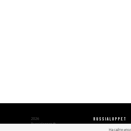
RUSSIALOPPET
2026
Russialoppet ®
Серия лыжных марафонов
На сайте ипо
О нас