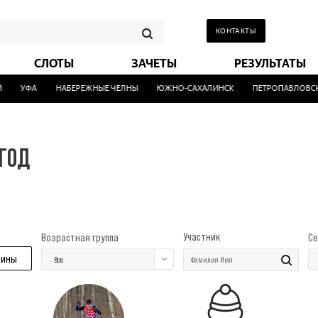
КОНТАКТЫ
СЛОТЫ
ЗАЧЕТЫ
РЕЗУЛЬТАТЫ
УФА
НАБЕРЕЖНЫЕ ЧЕЛНЫ
ЮЖНО-САХАЛИНСК
ПЕТРОПАВЛОВСК-
 ГОД
Участник
Возрастная группа
Се
ины
Все