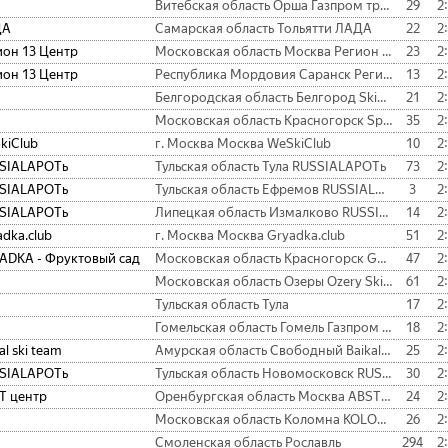
Витебская область Орша Газпром трансгаз Беларусь
29
2
ДА
Самарская область Тольятти ЛАДА
22
2
ион 13 Центр
Московская область Москва Регион 13 Центр
23
2
ион 13 Центр
Республика Мордовия Саранск Регион 13 Центр
13
2
Белгородская область Белгород SkiMax
21
2
Московская область Красногорск Sport-Nordic
35
2
kiClub
г. Москва Москва WeSkiClub
10
2
SIALAPOTь
Тульская область Тула RUSSIALAPOTь
73
2
SIALAPOTь
Тульская область Ефремов RUSSIALAPOTь
3
2
SIALAPOTь
Липецкая область Измалково RUSSIALAPOTь
14
2
dka.club
г. Москва Москва Gryadka.club
51
2
ADKA - Фруктовый сад
Московская область Красногорск GRYADKA - Фруктовый сад
47
2
Московская область Озеры Ozery Ski Team
61
2
Тульская область Тула
17
2
Гомельская область Гомель Газпром трансгаз Беларусь
18
2
al ski team
Амурская область Свободный Baikal ski team
25
2
SIALAPOTь
Тульская область Новомосковск RUSSIALAPOTь
30
2
T центр
Оренбургская область Москва ABST центр
24
2
Московская область Коломна KOLOMNA SKI CLUB
26
2
Смоленская область Рославль
294
2