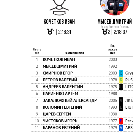
КОЧЕТКОВ ИВАН
МЫСЕВ ДМИТРИЙ
Алмаз биатлон Рязань
1 | 2:18:31
2 | 2:18:37
Год
Место
рожде
абс
Фамилия Имя
ния
1
КОЧЕТКОВ ИВАН
2003
2
МЫСЕВ ДМИТРИЙ
1992
3
СМИРНОВ ЕГОР
2003
G
Grya
4
ПЕТРОВ ВАЛЕРИЙ
1978
R
RUS
5
АНДРЕЕВ ВАЛЕНТИН
1975
Ш
ШТО
6
ПАРИЕНКО АРТЕМ
1988
7
ЗАКАЛЮЖНЫЙ АЛЕКСАНДР
2005
Л
ЛК 
8
КОЛОМИН ЕВГЕНИЙ
1993
Е
ЕКЛ
9
ЦАРЕВ СЕРГЕЙ
1990
10
ЧИСТЯКОВ ИГОРЬ
1977
Р
Рег
11
БАРАНОВ ЕВГЕНИЙ
1979
A
ABS