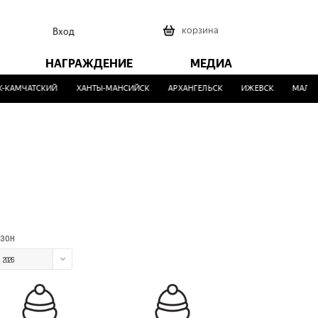
0
корзина
Вход
НАГРАЖДЕНИЕ
МЕДИА
КАМЧАТСКИЙ
ХАНТЫ-МАНСИЙСК
АРХАНГЕЛЬСК
ИЖЕВСК
МАЛИНО
зон
2026