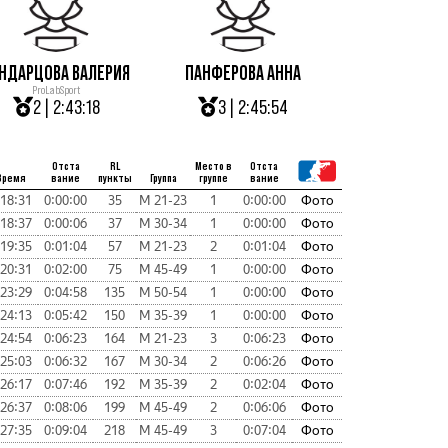
НДАРЦОВА ВАЛЕРИЯ
ПАНФЕРОВА АННА
ProLabSport
2 | 2:43:18
3 | 2:45:54
Отста
RL
Место в
Отста
Время
вание
пункты
Группа
группе
вание
:18:31
0:00:00
35
М 21-23
1
0:00:00
Фото
:18:37
0:00:06
37
М 30-34
1
0:00:00
Фото
:19:35
0:01:04
57
М 21-23
2
0:01:04
Фото
:20:31
0:02:00
75
М 45-49
1
0:00:00
Фото
:23:29
0:04:58
135
М 50-54
1
0:00:00
Фото
:24:13
0:05:42
150
М 35-39
1
0:00:00
Фото
:24:54
0:06:23
164
М 21-23
3
0:06:23
Фото
:25:03
0:06:32
167
М 30-34
2
0:06:26
Фото
:26:17
0:07:46
192
М 35-39
2
0:02:04
Фото
:26:37
0:08:06
199
М 45-49
2
0:06:06
Фото
:27:35
0:09:04
218
М 45-49
3
0:07:04
Фото