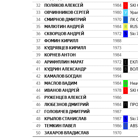
32
ПОЛЯКОВ АЛЕКСЕЙ
1984
S
SKI
33
ОВЧИННИКОВ СЕРГЕЙ
1980
У
Урал
34
СМИРНОВ ДМИТРИЙ
1970
Л
ЛК 
35
МАЛЮТИН АНДРЕЙ
1984
R
RUS
36
СКВОРЦОВ АНДРЕЙ
1972
S
Ski 
37
ФОМИН КИРИЛЛ
1988
38
КУДРЯВЦЕВ КИРИЛЛ
1973
39
КОРНЕВ АНТОН
1984
40
АРИФУЛЛИН МАРАТ
1972
Е
ЕКЛ
41
КУДРИН АЛЕКСАНДР
1988
В
ВО
42
КАМАЛОВ БОГДАН
1994
43
МАСЛОВ ВАДИМ
1984
H
Hea
44
ИВАНОВ АНДРЕЙ
1978
S
SKI
45
РУЖЕНЦЕВ АЛЕКСЕЙ
1986
46
ЛЮБЕЗНОВ ДМИТРИЙ
1984
П
ПРО
47
ГОЛОВАЧЕВ ДМИТРИЙ
1987
48
КРЫЛОВ СТАНИСЛАВ
1987
S
Ski 
49
ТЕМКИН ПАВЕЛ
1986
A
ABS
50
ЗАХАРОВ ВЛАДИСЛАВ
1970