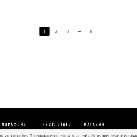
1
2
3
6
МАРАФОНЫ
РЕЗУЛЬТАТЫ
МАГАЗИН
льзуются cookies. Продолжая использовать данный сайт, вы принимаете
услови
Календарь 2026
Протоколы 2025
Реквизиты