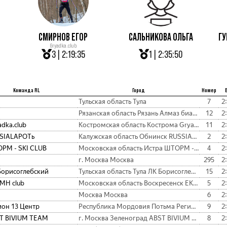
СМИРНОВ ЕГОР
САЛЬНИКОВА ОЛЬГА
ГУ
Gryadka.club
3 | 2:19:35
1 | 2:35:50
Команда RL
Город
Номер
Тульская область Тула
7
2
Рязанская область Рязань Алмаз биатлон Рязань
12
2
dka.club
Костромская область Кострома Gryadka.club
11
2
SIALAPOTь
Калужская область Обнинск RUSSIALAPOTь
2
2
РМ - SKI CLUB
Московская область Истра ШТОРМ - SKI CLUB
4
2
г. Москва Москва
295
2
Борисоглебский
Тульская область Тула ЛК Борисоглебский
15
2
МН club
Московская область Воскресенск ЕКЛМН club
5
2
Москва Москва
6
2
ион 13 Центр
Республика Мордовия Потьма Регион 13 Центр
9
2
T BIVIUM TEAM
г. Москва Зеленоград ABST BIVIUM TEAM
8
2