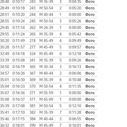
:28:48
0:10:17
243
М 35-39
3
0:04:35
Фото
:28:49
0:10:18
243
М 50-54
2
0:05:20
Фото
:28:51
0:10:20
244
М 40-44
1
0:00:00
Фото
:28:55
0:10:24
245
М 50-54
3
0:05:26
Фото
:29:45
0:11:14
262
М 24-29
1
0:00:00
Фото
:29:55
0:11:24
265
М 35-39
4
0:05:42
Фото
:30:20
0:11:49
274
М 45-49
4
0:09:49
Фото
:30:28
0:11:57
277
М 45-49
5
0:09:57
Фото
:32:49
0:14:18
324
М 45-49
6
0:12:18
Фото
:33:39
0:15:08
341
М 35-39
5
0:09:26
Фото
:34:50
0:16:19
365
М 30-34
3
0:16:13
Фото
:34:57
0:16:26
367
М 40-44
2
0:06:06
Фото
:35:01
0:16:30
369
М 35-39
6
0:10:48
Фото
:35:04
0:16:33
370
М 50-54
4
0:11:35
Фото
:35:07
0:16:36
371
М 55-59
1
0:00:00
Фото
:35:08
0:16:37
371
М 65-69
1
0:00:00
Фото
:35:39
0:17:08
381
М 50-54
5
0:12:10
Фото
:35:41
0:17:10
382
М 35-39
7
0:11:28
Фото
:35:46
0:17:15
384
М 40-44
3
0:06:55
Фото
:36:32
0:18:01
399
М 45-49
7
0:16:01
Фото