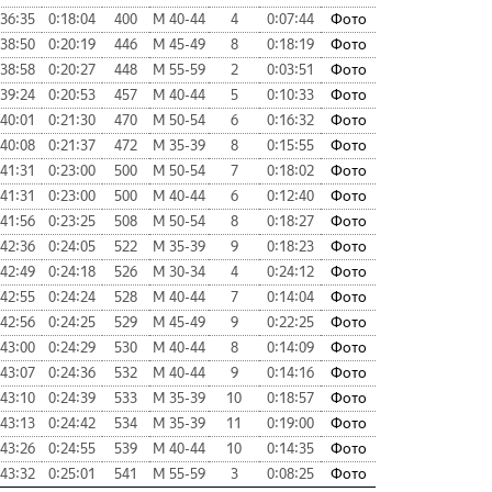
:36:35
0:18:04
400
М 40-44
4
0:07:44
Фото
:38:50
0:20:19
446
М 45-49
8
0:18:19
Фото
:38:58
0:20:27
448
М 55-59
2
0:03:51
Фото
:39:24
0:20:53
457
М 40-44
5
0:10:33
Фото
:40:01
0:21:30
470
М 50-54
6
0:16:32
Фото
:40:08
0:21:37
472
М 35-39
8
0:15:55
Фото
:41:31
0:23:00
500
М 50-54
7
0:18:02
Фото
:41:31
0:23:00
500
М 40-44
6
0:12:40
Фото
:41:56
0:23:25
508
М 50-54
8
0:18:27
Фото
:42:36
0:24:05
522
М 35-39
9
0:18:23
Фото
:42:49
0:24:18
526
М 30-34
4
0:24:12
Фото
:42:55
0:24:24
528
М 40-44
7
0:14:04
Фото
:42:56
0:24:25
529
М 45-49
9
0:22:25
Фото
:43:00
0:24:29
530
М 40-44
8
0:14:09
Фото
:43:07
0:24:36
532
М 40-44
9
0:14:16
Фото
:43:10
0:24:39
533
М 35-39
10
0:18:57
Фото
:43:13
0:24:42
534
М 35-39
11
0:19:00
Фото
:43:26
0:24:55
539
М 40-44
10
0:14:35
Фото
:43:32
0:25:01
541
М 55-59
3
0:08:25
Фото