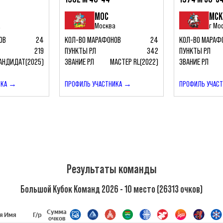
МОС
МСК
а
Москва
г Мо
ОВ
24
КОЛ-ВО МАРАФОНОВ
24
КОЛ-ВО МАРАФ
219
ПУНКТЫ РЛ
342
ПУНКТЫ РЛ
АНДИДАТ(2025)
ЗВАНИЕ РЛ
МАСТЕР RL(2022)
ЗВАНИЕ РЛ
ИКА →
ПРОФИЛЬ УЧАСТНИКА →
ПРОФИЛЬ УЧАС
Результаты команды
Большой Кубок Команд 2026 - 10 место (26313 очков)
Сумма
я Имя
Г/р
очков