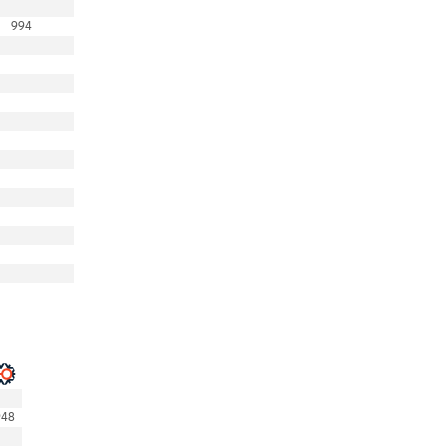
994
948