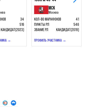
САВЧЕНК
МСК
СЕРГЕЙ
сква
Москва
1991 М 35-
ОНОВ
34
КОЛ-ВО МАРАФОНОВ
41
516
ПУНКТЫ РЛ
546
М
КАНДИДАТ(2023)
ЗВАНИЕ РЛ
КАНДИДАТ(2019)
Хи
КОЛ-ВО МАР
ТНИКА →
ПРОФИЛЬ УЧАСТНИКА →
ПУНКТЫ РЛ
ЗВАНИЕ РЛ
ПРОФИЛЬ УЧ