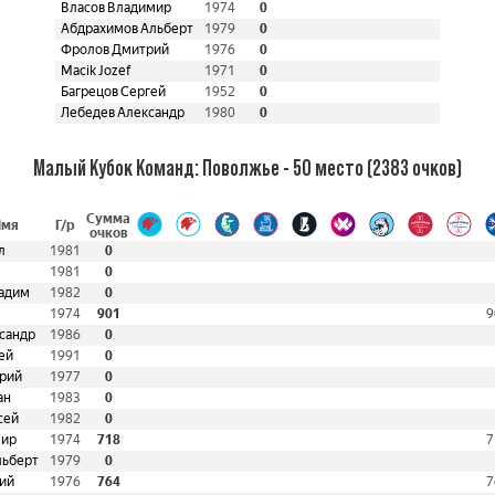
Власов Владимир
1974
0
Абдрахимов Альберт
1979
0
Фролов Дмитрий
1976
0
Macik Jozef
1971
0
Багрецов Сергей
1952
0
Лебедев Александр
1980
0
Малый Кубок Команд: Поволжье - 50 место (2383 очков)
Сумма
Имя
Г/р
очков
л
1981
0
1981
0
адим
1982
0
1974
901
9
сандр
1986
0
ей
1991
0
рий
1977
0
ан
1983
0
сей
1982
0
мир
1974
718
7
льберт
1979
0
ий
1976
764
7