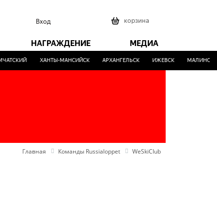
0
корзина
Вход
НАГРАЖДЕНИЕ
МЕДИА
ТСКИЙ
ХАНТЫ-МАНСИЙСК
АРХАНГЕЛЬСК
ИЖЕВСК
МАЛИНОВКА
Главная
Команды Russialoppet
WeSkiClub