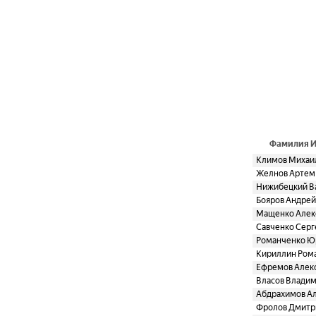
Фамилия 
Климов Михаи
Желнов Артем
Нижибецкий В
Бояров Андрей
Мащенко Алек
Савченко Серг
Романченко Ю
Кириллин Ром
Ефремов Алек
Власов Влади
Абдрахимов А
Фролов Дмитр