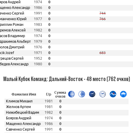
яров Андрей
1974
0
щенко Александр
1986
0
вченко Сергей
1991
0
744
манченко Юрий
1977
0
766
риллин Роман
1983
0
ремов Алексей
1982
0
асов Владимир
1974
0
драхимов Альберт
1979
0
олов Дмитрий
1976
0
cik Jozef
1971
0
683
грецов Сергей
1952
0
бедев Александр
1980
0
Малый Кубок Команд: Дальний-Восток - 48 место (762 очков)
Сумма
Фамилия Имя
Г/р
очков
Климов Михаил
1981
0
Желнов Артем
1981
0
Нижибецкий Вадим
1982
0
Бояров Андрей
1974
0
Мащенко Александр
1986
0
Савченко Сергей
1991
0