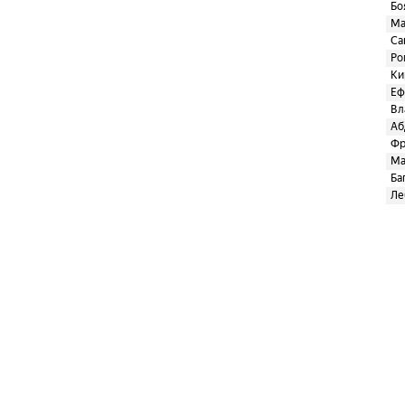
Бо
Ма
Са
Ро
Ки
Еф
Вл
Аб
Фр
Ma
Ба
Ле