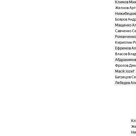
Климов Ми
Желнов Ар
Нижибецки
Бояров Анд
Мащенко Ал
Савченко С
Романченк
Кириллин Р
Ефремов Ал
Власов Вла
Абдрахимов
Фролов Дм
Macik Jozef
Багрецов С
Лебедев Ал
Кл
Же
Ни