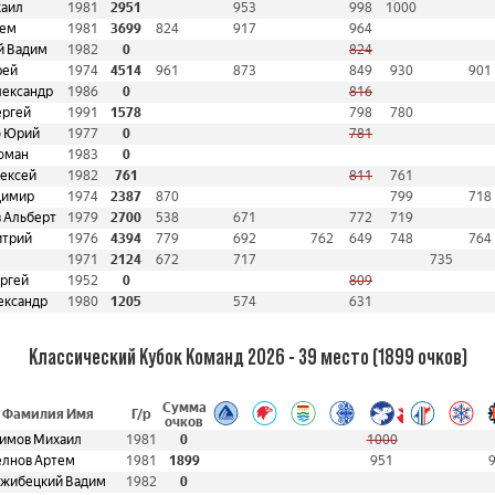
хаил
1981
2951
953
998
1000
тем
1981
3699
824
917
964
й Вадим
1982
0
824
рей
1974
4514
961
873
849
930
901
ександр
1986
0
816
ергей
1991
1578
798
780
о Юрий
1977
0
781
оман
1983
0
ексей
1982
761
811
761
димир
1974
2387
870
799
718
 Альберт
1979
2700
538
671
772
719
итрий
1976
4394
779
692
762
649
748
764
1971
2124
672
717
735
ергей
1952
0
809
ександр
1980
1205
574
631
Классический Кубок Команд 2026 - 39 место (1899 очков)
Сумма
Фамилия Имя
Г/р
очков
имов Михаил
1981
0
1000
лнов Артем
1981
1899
951
жибецкий Вадим
1982
0