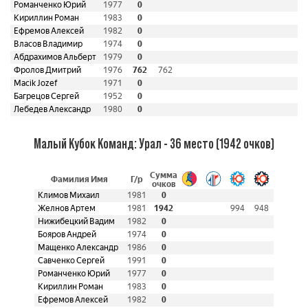
Романченко Юрий
1977
0
Кириллин Роман
1983
0
Ефремов Алексей
1982
0
Власов Владимир
1974
0
Абдрахимов Альберт
1979
0
Фролов Дмитрий
1976
762
762
Macik Jozef
1971
0
Багрецов Сергей
1952
0
Лебедев Александр
1980
0
Малый Кубок Команд: Урал - 36 место (1942 очков)
Сумма
Фамилия Имя
Г/р
очков
Климов Михаил
1981
0
Желнов Артем
1981
1942
994
948
Нижибецкий Вадим
1982
0
Бояров Андрей
1974
0
Мащенко Александр
1986
0
Савченко Сергей
1991
0
Романченко Юрий
1977
0
Кириллин Роман
1983
0
Ефремов Алексей
1982
0