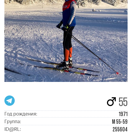
55
1971
Год рождения:
М 55-59
Группа:
255604
ID@RL: