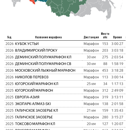
Место
Год
Название марафона
Дистанция
абс
Время
пу
2026
КУБОК УСТЬИ
Марафон
153
3:00:27
1
2026
ВЛАДИМИРСКИЙ ПРОКУ
Марафон
203
3:03:18
1
2026
ДЕМИНСКИЙ ПОЛУМАРАФОН КЛ
30 км
275
2:03:54
1
2026
ДЕМИНСКИЙ ПОЛУМАРАФОН СВ
30 км
88
1:58:19
1
2026
МОСКОВСКИЙ ЛЫЖНЫЙ МАРАФОН
Марафон
453
3:18:28
1
2026
НИКОЛОВ ПЕРЕВОЗ
Марафон
113
3:00:14
1
2025
ЮГОРСКИЙ МАРАФОН КЛ
25 км
34
1:17:13
1
2025
ЮГОРСКИЙ МАРАФОН
Марафон
312
2:49:09
1
2025
ЕВРОПА-АЗИЯ
Марафон
319
3:13:11
1
2025
ЭКОПАРК-АЛМАЗ-SKI
Марафон
138
2:01:58
1
2025
ГАЛИЧСКОЕ ЗАОЗЕРЬЕ КЛ
21 км
159
1:35:43
2
2025
ГАЛИЧСКОЕ ЗАОЗЕРЬЕ
Марафон
280
3:15:27
1
2025
ТОКСОВО МАРАФОН КЛ
20 км
127
1:20:07
1