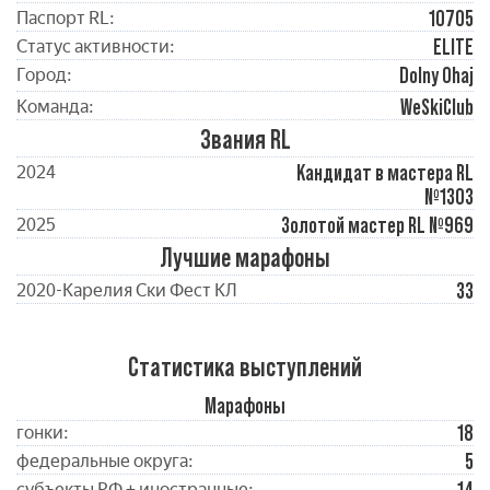
10705
Паспорт RL:
ELITE
Статус активности:
Dolny Ohaj
Город:
WeSkiClub
Команда:
Звания RL
Кандидат в мастера RL
2024
№1303
Золотой мастер RL №969
2025
Лучшие марафоны
33
2020-Карелия Ски Фест КЛ
Статистика выступлений
Марафоны
18
гонки:
5
федеральные округа:
субъекты РФ + иностранные: