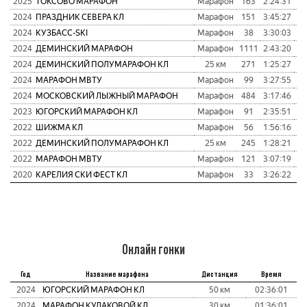
2025
ТОКСОВО МАРАФОН
Марафон
163
2:24:31
1
2024
ПРАЗДНИК СЕВЕРА КЛ
Марафон
151
3:45:27
1
2024
КУЗБАСC-SKI
Марафон
38
3:30:03
1
2024
ДЕМИНСКИЙ МАРАФОН
Марафон
1111
2:43:20
1
2024
ДЕМИНСКИЙ ПОЛУМАРАФОН КЛ
25 км
271
1:25:27
1
2024
МАРАФОН МВТУ
Марафон
99
3:27:55
1
2024
МОСКОВСКИЙ ЛЫЖНЫЙ МАРАФОН
Марафон
484
3:17:46
1
2023
ЮГОРСКИЙ МАРАФОН КЛ
Марафон
91
2:35:51
7
2022
ШИЖМА КЛ
Марафон
56
1:56:16
8
2022
ДЕМИНСКИЙ ПОЛУМАРАФОН КЛ
25 км
245
1:28:21
2022
МАРАФОН МВТУ
Марафон
121
3:07:19
1
2020
КАРЕЛИЯ СКИ ФЕСТ КЛ
Марафон
33
3:26:22
1
Онлайн гонки
Год
Название марафона
Дистанция
Время
2024
ЮГОРСКИЙ МАРАФОН КЛ
50 км
02:36:01
2024
МАРАФОН КУЛАКОВОЙ КЛ
30 км
01:36:01