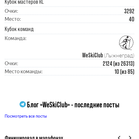
Кубок мастеров RL
3292
Очки:
40
Место:
Кубок команд
Команда:
WeSkiClub
(Лыжнеград)
2124 (из 26313)
Очки:
10 (из 85)
Место команды:
Блог «WeSkiClub» - последние посты
Посмотреть все посты
Финишировал в марафонах