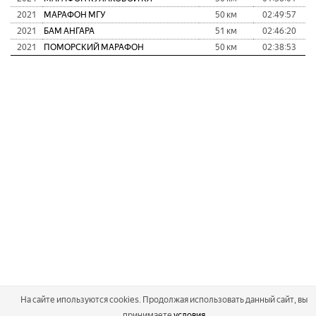
2021
МАРАФОН МГУ
50 км
02:49:57
2021
БАМ АНГАРА
51 км
02:46:20
2021
ПОМОРСКИЙ МАРАФОН
50 км
02:38:53
На сайте ипользуются cookies. Продолжая использовать данный сайт, вы
принимаете
условия