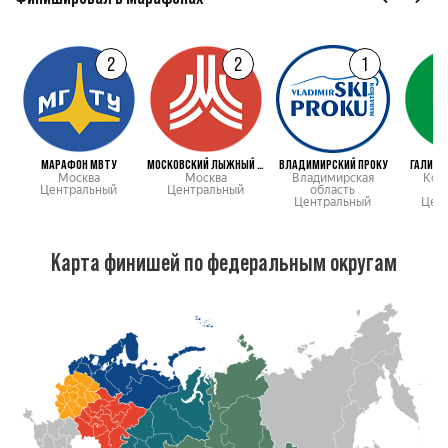
2
2
1
МАРАФОН МВТУ
МОСКОВСКИЙ ЛЫЖНЫЙ МАРАФОН
ВЛАДИМИРСКИЙ ПРОКУ
ГАЛИЧС
Москва
Москва
Владимирская
Кос
Центральный
Центральный
область
о
Центральный
Цен
Карта финишей по федеральным округам