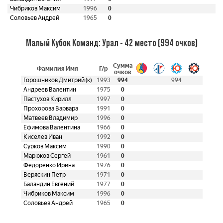
Чибриков Максим
1996
0
Соловьев Андрей
1965
0
Малый Кубок Команд: Урал - 42 место (994 очков)
Сумма
Фамилия Имя
Г/р
очков
Горошников Дмитрий (к)
1993
994
994
Андреев Валентин
1975
0
Пастухов Кирилл
1997
0
Прохорова Варвара
1991
0
Матвеев Владимир
1996
0
Ефимова Валентина
1966
0
Киселев Иван
1992
0
Сурков Максим
1990
0
Марюков Сергей
1961
0
Федоренко Ирина
1976
0
Веряскин Петр
1971
0
Баландин Евгений
1977
0
Чибриков Максим
1996
0
Соловьев Андрей
1965
0