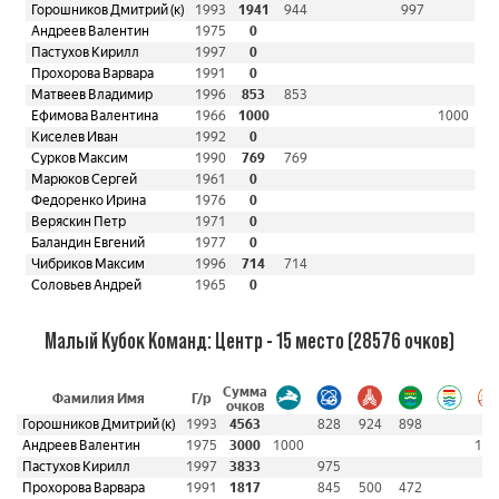
Горошников Дмитрий (к)
1993
1941
944
997
Андреев Валентин
1975
0
Пастухов Кирилл
1997
0
Прохорова Варвара
1991
0
Матвеев Владимир
1996
853
853
Ефимова Валентина
1966
1000
1000
Киселев Иван
1992
0
Сурков Максим
1990
769
769
Марюков Сергей
1961
0
Федоренко Ирина
1976
0
Веряскин Петр
1971
0
Баландин Евгений
1977
0
Чибриков Максим
1996
714
714
Соловьев Андрей
1965
0
Малый Кубок Команд: Центр - 15 место (28576 очков)
Сумма
Фамилия Имя
Г/р
очков
Горошников Дмитрий (к)
1993
4563
828
924
898
Андреев Валентин
1975
3000
1000
100
Пастухов Кирилл
1997
3833
975
Прохорова Варвара
1991
1817
845
500
472