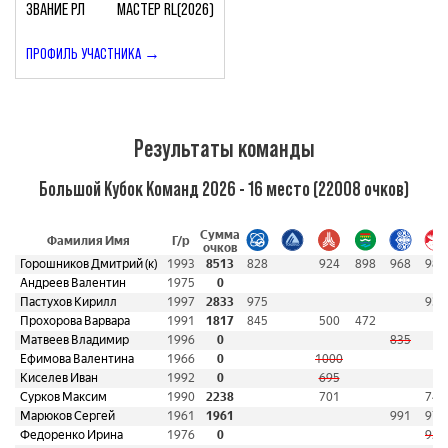
ЗВАНИЕ РЛ
МАСТЕР RL(2026)
ПРОФИЛЬ УЧАСТНИКА →
Результаты команды
Большой Кубок Команд 2026 - 16 место (22008 очков)
Сумма
Фамилия Имя
Г/р
очков
Горошников Дмитрий (к)
1993
8513
828
924
898
968
980
Андреев Валентин
1975
0
Пастухов Кирилл
1997
2833
975
933
Прохорова Варвара
1991
1817
845
500
472
Матвеев Владимир
1996
0
835
Ефимова Валентина
1966
0
1000
Киселев Иван
1992
0
695
Сурков Максим
1990
2238
701
748
Марюков Сергей
1961
1961
991
970
Федоренко Ирина
1976
0
928