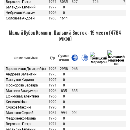
Веряскин Петр
1971
3035
827
726
717
Баландин Евгений
1977
0
Чибриков Максим
1996
0
Соловьев Андрей
1965
1611
Малый Кубок Команд: Дальний-Восток - 19 место (4784
очков)
Сумма
Фамилия Имя
Г/р
очков
Горошников Дмитрий (к)
1993
2958
968
9
Андреев Валентин
1975
0
Пастухов Кирилл
1997
0
Прохорова Варвара
1991
0
Матвеев Владимир
1996
835
835
Ефимова Валентина
1966
0
Киселев Иван
1992
0
Сурков Максим
1990
0
Марюков Сергей
1961
991
991
Федоренко Ирина
1976
0
Веряскин Петр
1971
0
Баландин Евгений
1977
0