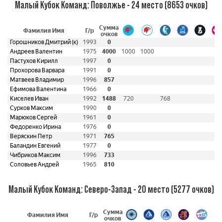
Малый Кубок Команд: Поволжье - 24 место (8653 очков)
Сумма
Фамилия Имя
Г/р
очков
Горошников Дмитрий (к)
1993
0
Андреев Валентин
1975
4000
1000
1000
Пастухов Кирилл
1997
0
Прохорова Варвара
1991
0
Матвеев Владимир
1996
857
Ефимова Валентина
1966
0
Киселев Иван
1992
1488
720
768
Сурков Максим
1990
0
Марюков Сергей
1961
0
Федоренко Ирина
1976
0
Веряскин Петр
1971
765
Баландин Евгений
1977
0
Чибриков Максим
1996
733
Соловьев Андрей
1965
810
Малый Кубок Команд: Северо-Запад - 20 место (5277 очков)
Сумма
Фамилия Имя
Г/р
очков