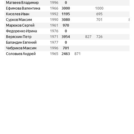
Матвеев Владимир
1996
0
Ефимова Валентина
1966
3000
1000
Киселев Иван
1992
1195
695
Сурков Максим
1990
3080
701
84
Марюков Сергей
1961
970
Федоренко Ирина
1976
0
Веряскин Петр
1971
3954
827
726
Баландин Евгений
1977
0
Чибриков Максим
1996
701
Соловьев Андрей
1965
2463
871