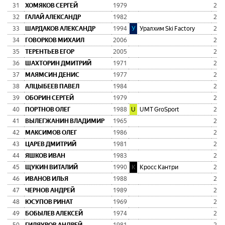
31
ХОМЯКОВ СЕРГЕЙ
1979
2:1
32
ГАЛАЙ АЛЕКСАНДР
1982
2:1
33
ШАРДАКОВ АЛЕКСАНДР
1994
У
Уралхим Ski Factory
2:1
34
ГОВОРКОВ МИХАИЛ
2006
2:1
35
ТЕРЕНТЬЕВ ЕГОР
2005
2:1
36
ШАХТОРИН ДМИТРИЙ
1971
2:1
37
МАЯМСИН ДЕНИС
1977
2:2
38
АЛЦЫБЕЕВ ПАВЕЛ
1984
2:2
39
ОБОРИН СЕРГЕЙ
1979
2:2
40
ПОРТНОВ ОЛЕГ
1988
U
UMT GroSport
2:2
41
ВЫЛЕГЖАНИН ВЛАДИМИР
1965
2:2
42
МАКСИМОВ ОЛЕГ
1986
2:2
43
ЦАРЕВ ДМИТРИЙ
1981
2:2
44
ЯШКОВ ИВАН
1983
2:2
45
ЩУКИН ВИТАЛИЙ
1990
К
Кросс Кантри
2:2
46
ИВАНОВ ИЛЬЯ
1988
2:2
47
ЧЕРНОВ АНДРЕЙ
1989
2:2
48
ЮСУПОВ РИНАТ
1969
2:2
49
БОБЫЛЕВ АЛЕКСЕЙ
1974
2:2