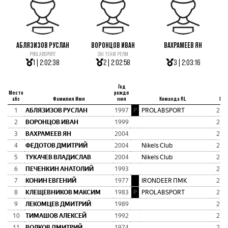
АБЛЯЗИЗОВ РУСЛАН
ВОРОНЦОВ ИВАН
ВАХРАМЕЕВ ЯН
PROLABSPORT
SKI TEAM PERM
1 | 2:02:38
2 | 2:02:58
3 | 2:03:16
Год
Место
рожде
абс
Фамилия Имя
ния
Команда RL
Вр
1
АБЛЯЗИЗОВ РУСЛАН
1997
P
PROLABSPORT
2:0
2
ВОРОНЦОВ ИВАН
1999
2:0
3
ВАХРАМЕЕВ ЯН
2004
2:0
4
ФЕДОТОВ ДМИТРИЙ
2004
Nikels Club
2:0
5
ТУКАЧЕВ ВЛАДИСЛАВ
2004
Nikels Club
2:0
6
ПЕЧЕНКИН АНАТОЛИЙ
1993
2:0
7
КОНИН ЕВГЕНИЙ
1977
I
IRONDEER ПМК
2:0
8
КЛЕЩЕВНИКОВ МАКСИМ
1983
P
PROLABSPORT
2:0
9
ЛЕКОМЦЕВ ДМИТРИЙ
1989
2:0
10
ТИМАШОВ АЛЕКСЕЙ
1992
2:0
11
ВОЛКОВ ДМИТРИЙ
1974
2:0