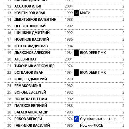
12
АССАНОВ ИЛЬЯ
2004
2:0
13
КОЧЕТЫГОВ ИЛЬЯ
1999
М
МФТИ
2:1
14
ДЕВЯТЬЯРОВ ВАЛЕНТИН
1988
2:1
15
ПЕНЗЕВ НИКОЛАЙ
1982
2:1
16
ШИШКИН ДМИТРИЙ
1992
2:1
17
НОВИКОВ ВАСИЛИЙ
1986
2:1
18
КОТОВ ВЛАДИСЛАВ
1984
2:1
19
ДЬЯКОНОВ АЛЕКСЕЙ
1984
I
IRONDEER ПМК
2:1
20
АГЕЕВ ИГНАТ
2001
2:1
21
ТИХОНЧИК АЛЕКСАНДР
1974
2:1
22
БОГДАНОВ ИВАН
1984
I
IRONDEER ПМК
2:1
23
КОЩЕЕВ ДМИТРИЙ
1970
2:1
24
ЕРМАКОВ ИЛЬЯ
1982
2:1
25
ВОРОБЬЕВ СЕРГЕЙ
1982
2:1
26
ЛОПАТКА ЕВГЕНИЙ
1982
2:1
27
ПАЛЕХОВ ЕВГЕНИЙ
1988
2:1
28
БАГАЕВ АЛЕКСАНДР
1983
2:1
29
РЯБОВ АЛЕКСЕЙ
1974
G
Gryadka marathon team
2:1
30
ГАВРИЛОВ ВАСИЛИЙ
1986
Йошкин ЛОСЬ
2:1