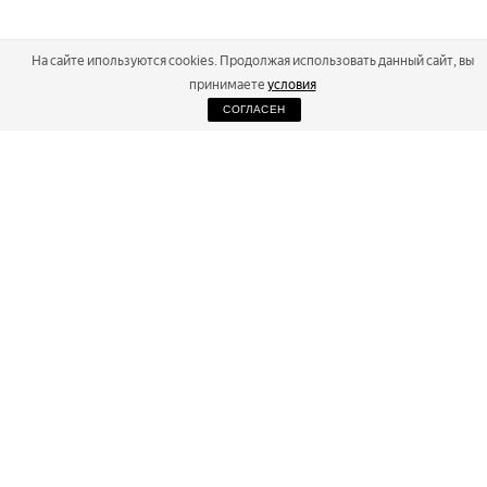
На сайте ипользуются cookies. Продолжая использовать данный сайт, вы
принимаете
условия
СОГЛАСЕН
2026
Russialoppet ®
Серия лыжных марафонов
RUSSIALOPPET
МАРАФОНЫ
РЕЗУЛЬТАТЫ
МАГАЗИН