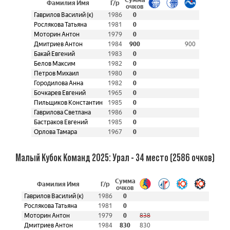
Фамилия Имя
Г/р
очков
Гаврилов Василий (к)
1986
0
Рослякова Татьяна
1981
0
Моторин Антон
1979
0
Дмитриев Антон
1984
900
900
Бакай Евгений
1983
0
Белов Максим
1982
0
Петров Михаил
1980
0
Городилова Анна
1982
0
Бочкарев Евгений
1965
0
Пильщиков Константин
1985
0
Гаврилова Светлана
1986
0
Бастраков Евгений
1985
0
Орлова Тамара
1967
0
Малый Кубок Команд 2025: Урал - 34 место (2586 очков)
Сумма
Фамилия Имя
Г/р
очков
Гаврилов Василий (к)
1986
0
Рослякова Татьяна
1981
0
Моторин Антон
1979
0
838
Дмитриев Антон
1984
830
830