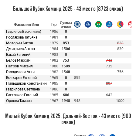
Большой Кубок Команд 2025 - 43 место (8723 очков)
Сумма
Фамилия Имя
Г/р
очков
Гаврилов Василий (к)
1986
0
Рослякова Татьяна
1981
0
Моторин Антон
1979
853
838
Дмитриев Антон
1984
1506
830
Бакай Евгений
1983
0
Белов Максим
1982
753
743
Петров Михаил
1980
1509
735
Городилова Анна
1982
1548
756
Бочкарев Евгений
1965
0
855
Пильщиков Константин
1985
0
807
Гаврилова Светлана
1986
0
Бастраков Евгений
1985
606
642
Орлова Тамара
1967
1948
948
1000
Малый Кубок Команд 2025: Дальний-Восток - 43 место (900
очков)
Сумма