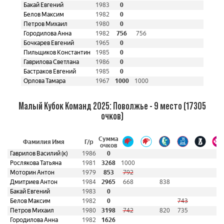
Бакай Евгений
1983
0
Белов Максим
1982
0
Петров Михаил
1980
0
Городилова Анна
1982
756
756
Бочкарев Евгений
1965
0
Пильщиков Константин
1985
0
Гаврилова Светлана
1986
0
Бастраков Евгений
1985
0
Орлова Тамара
1967
1000
1000
Малый Кубок Команд 2025: Поволжье - 9 место (17305
очков)
Сумма
Фамилия Имя
Г/р
очков
Гаврилов Василий (к)
1986
0
Рослякова Татьяна
1981
3268
1000
Моторин Антон
1979
853
792
Дмитриев Антон
1984
2965
668
838
Бакай Евгений
1983
0
Белов Максим
1982
0
743
Петров Михаил
1980
3198
742
820
735
Городилова Анна
1982
1626