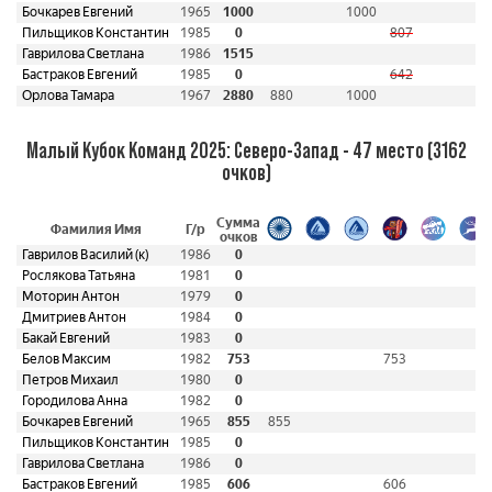
Бочкарев Евгений
1965
1000
1000
Пильщиков Константин
1985
0
807
Гаврилова Светлана
1986
1515
Бастраков Евгений
1985
0
642
Орлова Тамара
1967
2880
880
1000
Малый Кубок Команд 2025: Северо-Запад - 47 место (3162
очков)
Сумма
Фамилия Имя
Г/р
очков
Гаврилов Василий (к)
1986
0
Рослякова Татьяна
1981
0
Моторин Антон
1979
0
Дмитриев Антон
1984
0
Бакай Евгений
1983
0
Белов Максим
1982
753
753
Петров Михаил
1980
0
Городилова Анна
1982
0
Бочкарев Евгений
1965
855
855
Пильщиков Константин
1985
0
Гаврилова Светлана
1986
0
Бастраков Евгений
1985
606
606