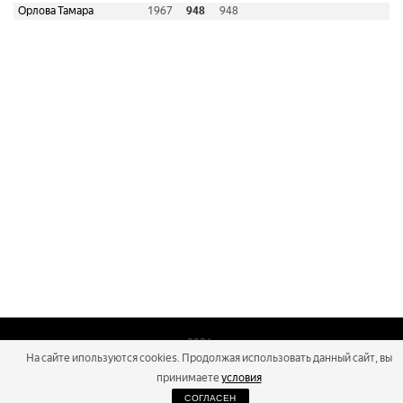
Орлова Тамара
1967
948
948
2026
На сайте ипользуются cookies. Продолжая использовать данный сайт, вы
Russialoppet ®
Серия лыжных марафонов
принимаете
условия
СОГЛАСЕН