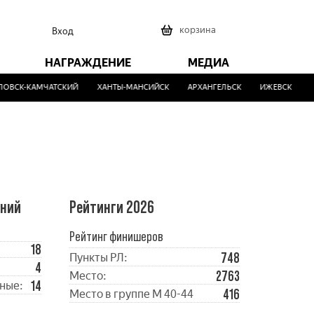
0
корзина
Вход
НАГРАЖДЕНИЕ
МЕДИА
ВСК-КАМЧАТСКИЙ
ХАНТЫ-МАНСИЙСК
АРХАНГЕЛЬСК
ИЖЕВСК
МА
ений
Рейтинги 2026
Рейтинг финишеров
18
748
Пункты РЛ:
4
2763
Место:
14
ные:
416
Место в группе М 40-44