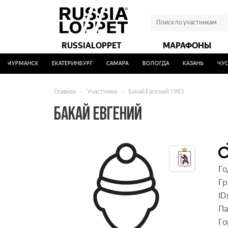
RUSSIALOPPET
МАРАФОНЫ
МУРМАНСК
ЕКАТЕРИНБУРГ
САМАРА
ВОЛОГДА
КАЗАНЬ
ЧУСО
Главная
-
Участники
-
Бакай Евгений 1983
БАКАЙ ЕВГЕНИЙ
Го
Гр
ID
Па
Го