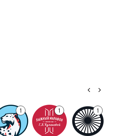
1
1
1