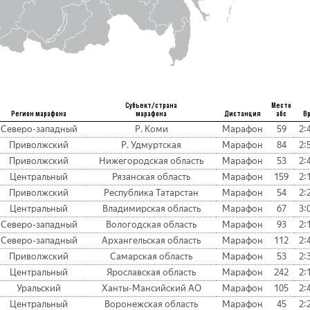
Субъект/страна
Место
Регион марафона
марафона
Дистанция
абс
В
Северо-западный
Р. Коми
Марафон
59
2:
Приволжский
Р. Удмуртская
Марафон
84
2:
Приволжский
Нижегородская область
Марафон
53
2:
Центральный
Рязанская область
Марафон
159
2:
Приволжский
Республика Татарстан
Марафон
54
2:
Центральный
Владимирская область
Марафон
67
3:
Северо-западный
Вологодская область
Марафон
93
2:
Северо-западный
Архангельская область
Марафон
112
2:
Приволжский
Самарская область
Марафон
53
2:
Центральный
Ярославская область
Марафон
242
2:
Уральский
Ханты-Мансийский АО
Марафон
105
2:
Центральный
Воронежская область
Марафон
45
2: