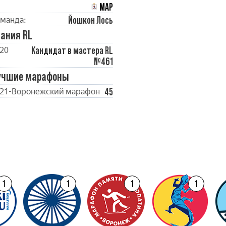
МАР
Йошкон Лось
манда:
ания RL
Кандидат в мастера RL
20
№461
учшие марафоны
45
21-Воронежский марафон
1
1
1
1