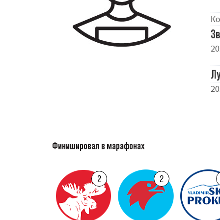
Ко
Зв
20
Л
20
Финишировал в марафонах
2
2