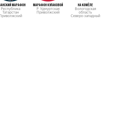
ЗАНСКИЙ МАРАФОН
МАРАФОН КУЛАКОВОЙ
НА КОМЁЛЕ
Республика
Р. Удмуртская
Вологодская
Нижегородск
Татарстан
Приволжский
область
область
Приволжский
Северо-западный
Приволжск