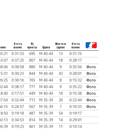
Отста
RL
Место в
Отста
ремя
вание
пункты
Группа
группе
вание
45:21
0:31:33
695
М 40-44
13
0:31:15
53:07
0:37:25
807
М 40-44
18
0:28:17
48:06
0:38:58
880
М 40-44
9
0:35:56
Фото
15:31
0:30:23
844
М 40-44
43
0:28:01
Фото
26:25
0:30:16
765
М 40-44
8
0:15:32
Фото
02:44
0:38:17
777
М 40-44
9
0:35:22
Фото
18:40
0:17:51
449
М 40-44
18
0:15:38
Фото
47:54
0:32:44
713
М 35-39
20
0:32:44
Фото
36:15
0:24:57
567
М 35-39
7
0:10:33
Фото
18:50
0:19:18
487
М 35-39
54
0:19:17
40:13
0:34:53
814
М 35-39
14
0:29:01
26:39
0:19:23
461
М 35-39
11
0:10:14