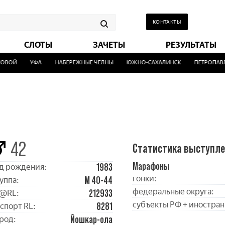
КОНТАКТЫ
СЛОТЫ
ЗАЧЕТЫ
РЕЗУЛЬТАТЫ
ВОЙ
УФА
НАБЕРЕЖНЫЕ ЧЕЛНЫ
ЮЖНО-САХАЛИНСК
ПЕТРОПАВЛО
42
Статистика выступл
Марафоны
1983
д рождения:
гонки:
М 40-44
уппа:
федеральные округа:
212933
@RL:
субъекты РФ + иностран
8281
спорт RL:
Йошкар-ола
род: