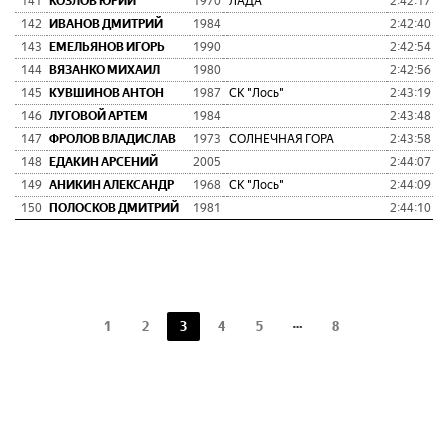
141
КОЗЛОВ ЮРИЙ
1970
ЛАДА
2:42:17
0:
142
ИВАНОВ ДМИТРИЙ
1984
2:42:40
0:
143
ЕМЕЛЬЯНОВ ИГОРЬ
1990
2:42:54
0:
144
ВЯЗАНКО МИХАИЛ
1980
2:42:56
0:
145
КУВШИНОВ АНТОН
1987
СК "Лось"
2:43:19
0:
146
ЛУГОВОЙ АРТЕМ
1984
2:43:48
0:
147
ФРОЛОВ ВЛАДИСЛАВ
1973
СОЛНЕЧНАЯ ГОРА
2:43:58
0:
148
ЕДАКИН АРСЕНИЙ
2005
2:44:07
0:
149
АНИКИН АЛЕКСАНДР
1968
СК "Лось"
2:44:09
0:
150
ПОЛОСКОВ ДМИТРИЙ
1981
2:44:10
0:
1
2
3
4
5
8