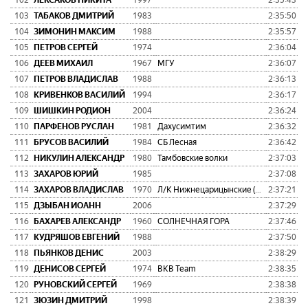
102
ЛЕКСАКОВ НИКИТА
1997
2:35:43
0:
103
ТАБАКОВ ДМИТРИЙ
1983
2:35:50
0:
104
ЗИМОНИН МАКСИМ
1988
2:35:57
0:
105
ПЕТРОВ СЕРГЕЙ
1974
2:36:04
0:
106
ДЕЕВ МИХАИЛ
1967
МГУ
2:36:07
0:
107
ПЕТРОВ ВЛАДИСЛАВ
1988
2:36:13
0:
108
КРИВЕНКОВ ВАСИЛИЙ
1994
2:36:17
0:
109
ШИШКИН РОДИОН
2004
2:36:24
0:
110
ПАРФЕНОВ РУСЛАН
1981
Дахусимтим
2:36:32
0:
111
БРУСОВ ВАСИЛИЙ
1984
СБ Лесная
2:36:42
0:
112
НИКУЛИН АЛЕКСАНДР
1980
Тамбовские волки
2:37:03
0:
113
ЗАХАРОВ ЮРИЙ
1985
2:37:08
0:
114
ЗАХАРОВ ВЛАДИСЛАВ
1970
Л/К Нижнецарицынские (NCLT)
2:37:21
0:
115
ДЗЫБАН ИОАНН
2006
2:37:29
0:
116
БАХАРЕВ АЛЕКСАНДР
1960
СОЛНЕЧНАЯ ГОРА
2:37:46
0:
117
КУДРЯШОВ ЕВГЕНИЙ
1988
2:37:50
0:
118
ПЬЯНКОВ ДЕНИС
2003
2:38:29
0:
119
ДЕНИСОВ СЕРГЕЙ
1974
BKB Team
2:38:35
0:
120
РУНОВСКИЙ СЕРГЕЙ
1969
2:38:38
0:
121
ЗЮЗИН ДМИТРИЙ
1998
2:38:39
0: