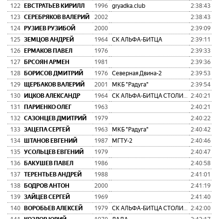
122
ЕВСТРАТЬЕВ КИРИЛЛ
1996
gryadka.club
2:38:43
0:
123
СЕРЕБРЯКОВ ВАЛЕРИЙ
2002
2:38:43
0:
124
РУЗИЕВ РУЗИБОЙ
2000
2:39:09
0:
125
ЗЕМЦОВ АНДРЕЙ
1964
СК АЛЬФА-БИТЦА
2:39:11
0:
126
ЕРМАКОВ ПАВЕЛ
1976
2:39:33
0:
127
БРСОЯН АРМЕН
1981
2:39:36
0:
128
БОРИСОВ ДМИТРИЙ
1976
Северная Двина-2
2:39:53
0:
129
ЩЕРБАКОВ ВАЛЕРИЙ
2001
МКБ "Радуга"
2:39:54
0:
130
ИЦКОВ АЛЕКСАНДР
1964
СК АЛЬФА-БИТЦА СТОЛИЦА
2:40:21
0:
131
ПАРИЕНКО ОЛЕГ
1963
2:40:21
0:
132
САЗОНЦЕВ ДМИТРИЙ
1979
2:40:22
0:
133
ЗАЦЕПА СЕРГЕЙ
1963
МКБ "Радуга"
2:40:42
0:
134
ШТАНОВ ЕВГЕНИЙ
1987
МГТУ-2
2:40:46
0:
135
УСОЛЬЦЕВ ЕВГЕНИЙ
1979
2:40:47
0:
136
БАКУШЕВ ПАВЕЛ
1986
2:40:58
0:
137
ТЕРЕНТЬЕВ АНДРЕЙ
1988
2:41:01
0:
138
БОДРОВ АНТОН
2000
2:41:19
0:
139
ЗАЙЦЕВ СЕРГЕЙ
1969
2:41:40
0:
140
ВОРОБЬЕВ АЛЕКСЕЙ
1979
СК АЛЬФА-БИТЦА СТОЛИЦА
2:42:00
0: