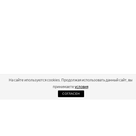
На сайте ипользуются cookies. Продолжая использовать данный сайт, вы
принимаете
условия
СОГЛАСЕН
2026
Russialoppet ®
Серия лыжных марафонов