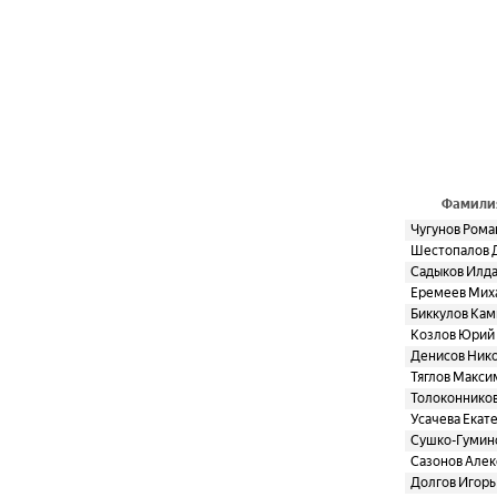
Фамили
Чугунов Рома
Шестопалов Д
Садыков Илд
Еремеев Мих
Биккулов Кам
Козлов Юрий
Денисов Ник
Тяглов Макси
Толоконнико
Усачева Екат
Сушко-Гумин
Сазонов Алек
Долгов Игорь