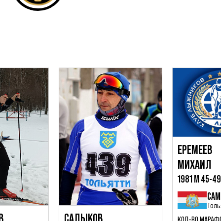
ЕРЕМЕЕВ
МИХАИЛ
1981 М 45-4
САМ
Толь
В
САДЫКОВ
КОЛ-ВО МАРАФ