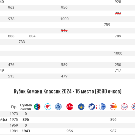
40
928
963
950
983
978
1000
759
845
888
804
789
733
1000
476
589
250
49
717
515
479
Кубок Команд Классик 2024 - 16 место (9590 очков)
Сумма
Г/р
очков
1973
0
 (к)
1975
896
896
1969
0
1981
1943
956
987