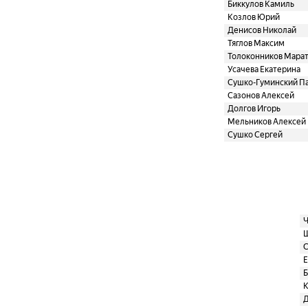
Биккулов Камиль
Козлов Юрий
Денисов Николай
Тяглов Максим
Толоконников Мара
Усачева Екатерина
Сушко-Гуминский П
Сазонов Алексей
Долгов Игорь
Мельников Алексей
Сушко Сергей
Ч
Ш
С
Е
Б
К
Д