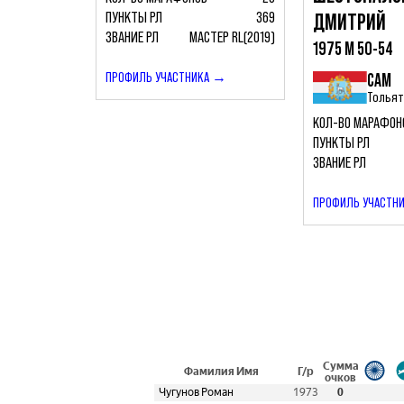
ПУНКТЫ РЛ
369
ДМИТРИЙ
ЗВАНИЕ РЛ
МАСТЕР RL(2019)
1975 М 50-54
ПРОФИЛЬ УЧАСТНИКА →
САМ
Толья
КОЛ-ВО МАРАФОН
ПУНКТЫ РЛ
ЗВАНИЕ РЛ
ПРОФИЛЬ УЧАСТН
Сумма
Фамилия Имя
Г/р
очков
Чугунов Роман
1973
0