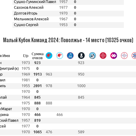
Сушко-Гуминский Павел
1957
0
Сазонов Алексей
1977
0
Долгов Игорь
1970
0
Мельников Алексей
1967
0
Сушко Сергей
1953
0
Малый Кубок Команд 2024: Поволжье - 14 место (10325 очков)
Сумма
я Имя
Г/р
очков
н
1973
923
923
митрий (к)
1975
0
ар
1969
1913
963
950
аил
1981
0
иль
1955
2891
978
1000
1970
0
олай
1964
845
845
м
1975
888
888
в Марат
1970
0
ерина
1970
466
466
ский Павел
1957
819
сей
1977
0
1970
1065
476
589