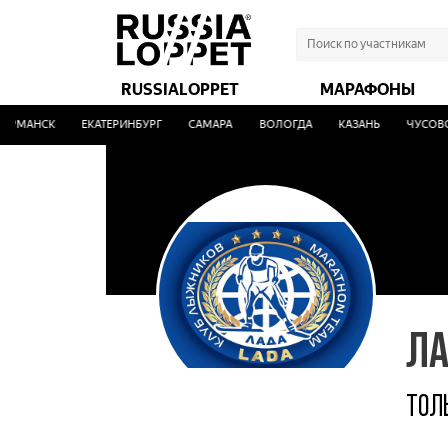
RUSSIALOPPET
МАРАФОНЫ
МАНСК
ЕКАТЕРИНБУРГ
САМАРА
ВОЛОГДА
КАЗАНЬ
ЧУСОВОЙ
Л
ТОЛ