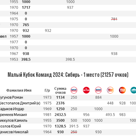
1955
1000
1000
1970
1717
937
1964
0
1975
0
781
т
1970
765
1970
932
932
авел
1957
1000
1000
1977
0
1970
0
1967
938
938
1953
398.5
398.5
Малый Кубок Команд 2024: Сибирь - 1 место (21257 очков)
Сумма
Фамилия Имя
Г/р
очков
угунов Роман
1973
1134
250
884
естопалов Дмитрий (к)
1975
2376
448
928
100
адыков Илдар
1969
1250
250
1000
ремеев Михаил
1981
2432.5
956
493.5
983
иккулов Камиль
1955
3500
500
1000
1000
100
озлов Юрий
1970
1328.5
391.5
937
енисов Николай
1964
930
250
930