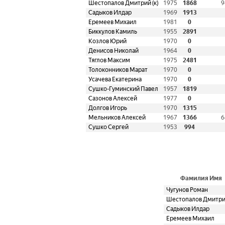
Шестопалов Дмитрий (к)
1975
1868
9
Садыков Илдар
1969
1913
Еремеев Михаил
1981
0
Биккулов Камиль
1955
2891
Козлов Юрий
1970
0
Денисов Николай
1964
0
Тяглов Максим
1975
2481
Толоконников Марат
1970
0
Усачева Екатерина
1970
0
Сушко-Гуминский Павел
1957
1819
Сазонов Алексей
1977
0
Долгов Игорь
1970
1315
Мельников Алексей
1967
1366
6
Сушко Сергей
1953
994
Фамилия Имя
Чугунов Роман
Шестопалов Дмитрий
Садыков Илдар
Еремеев Михаил