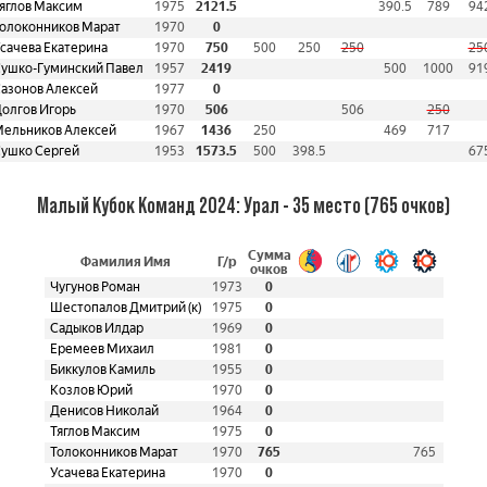
яглов Максим
1975
2121.5
390.5
789
94
олоконников Марат
1970
0
сачева Екатерина
1970
750
500
250
250
25
ушко-Гуминский Павел
1957
2419
500
1000
91
азонов Алексей
1977
0
олгов Игорь
1970
506
506
250
ельников Алексей
1967
1436
250
469
717
ушко Сергей
1953
1573.5
500
398.5
67
Малый Кубок Команд 2024: Урал - 35 место (765 очков)
Сумма
Фамилия Имя
Г/р
очков
Чугунов Роман
1973
0
Шестопалов Дмитрий (к)
1975
0
Садыков Илдар
1969
0
Еремеев Михаил
1981
0
Биккулов Камиль
1955
0
Козлов Юрий
1970
0
Денисов Николай
1964
0
Тяглов Максим
1975
0
Толоконников Марат
1970
765
765
Усачева Екатерина
1970
0